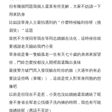
但有幾個問題我個人還算有些見解，大家不妨讀一下
用來防身
比如說單身人士最怕遇到的＂什麼時候輪到你呀（挑
眉笑）＂這題
當然不方便回答我在等同志婚姻合法化，這時候你就
要感謝老天賜給我們小英
單身就是養一隻貓孤老一生有天七十歲的弟弟來探望
你，門鈴怎麼按都沒人開裡面還飄出臭味
最後警方破門而入發現貓在吃你的臉（大過年的有必
要說這些嗎（掌嘴）），這就是世人對單身同胞的想
像吧
以前是但現在不是惹，小英也沒結婚她還當總統了呢
會不會省去幫老公找襪子洗內褲的時間，我也有可能
做總統呢（應該不至於）