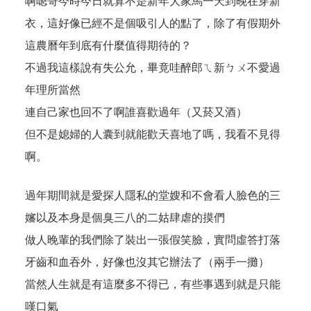
啊嗯哥今時今日就算不是新年大家馬一天到晚在穿新
衣，這好像已經不是個吸引人的點了，除了有假期外
這農曆年到底有什麼值得期待的？
不過我這樣說有失公允，畢竟哇醉郎ㄟ新ㄅㄨ不愛過
年理所當然
連自己家也回不了啊誰喜歡過年（又菸又酒）
但不是媳婦的人囊到就能歡天喜地了嗎，我看不見得
啊。
過年期間就是愛探人隱私的堂嫂和不會看人臉色的三
嬸以及本身是個臭三八的二姑肆虐的摸們
做人晚輩的我們除了裝出一張假笑臉，實問虛答打落
牙齒和血吞外，好像也沒其它辦法了（兩手一攤）
當然人生就是有這麼多不得已，有些事遇到就是只能
嘆口氣