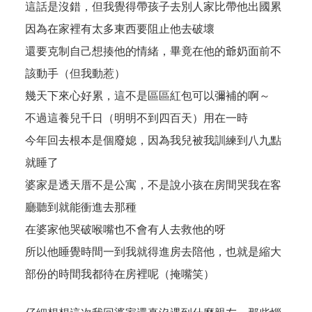
這話是沒錯，但我覺得帶孩子去別人家比帶他出國累
因為在家裡有太多東西要阻止他去破壞
還要克制自己想揍他的情緒，畢竟在他的爺奶面前不
該動手（但我動惹）
幾天下來心好累，這不是區區紅包可以彌補的啊～
不過這養兒千日（明明不到四百天）用在一時
今年回去根本是個廢媳，因為我兒被我訓練到八九點
就睡了
婆家是透天厝不是公寓，不是說小孩在房間哭我在客
廳聽到就能衝進去那種
在婆家他哭破喉嘴也不會有人去救他的呀
所以他睡覺時間一到我就得進房去陪他，也就是縮大
部份的時間我都待在房裡呢（掩嘴笑）