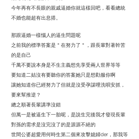
今年再有不長眼的親戚逼婚你就這樣回吧，看看總統
不婚也能超有出息搭。
那跟逼婚一樣惱人的逼生問題呢
之前我的標準答案是＂在努力了＂，跟長輩對著幹苦
的是自己
千萬不要說本身是不生主義想先享受兩人世界等等
要知道二姑沒有要聽你的答案她只是想勸服你啊
讓她知道你已經努力了但就是沒受孕謀哩洗唄安抓，
要來幫推逆？
總之順著長輩講準沒錯
但萬一是被逼生下一胎呢，是說生完後我才發現長輩
對孫的需求是沒完沒了的是源源不絕的
世間公婆超愛用何時生第二個來攻擊媳婦der，那我等