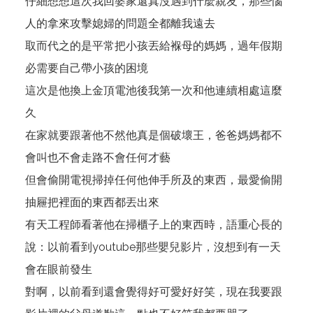
仔細想想這次我回婆家還真沒遇到什麼親友，那些惱
人的拿來攻擊媳婦的問題全都離我遠去
取而代之的是平常把小孩丟給褓母的媽媽，過年假期
必需要自己帶小孩的困境
這次是他換上金頂電池後我第一次和他連續相處這麼
久
在家就要跟著他不然他真是個破壞王，爸爸媽媽都不
會叫也不會走路不會任何才藝
但會偷開電視掃掉任何他伸手所及的東西，最愛偷開
抽屜把裡面的東西都丟出來
有天工程師看著他在掃櫃子上的東西時，語重心長的
說：以前看到youtube那些嬰兒影片，沒想到有一天
會在眼前發生
對啊，以前看到還會覺得好可愛好好笑，現在我要跟