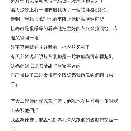
影片裡的父母道歉這一點也不好笑我都要哭了
溫刀沙發上有一堆衣服我折了一個禮拜都沒折完
疊到一半就去處理他的事阻止他開抽屜進廁所
接著就是眼睜睜的看著他把疊好的衣服全拉到地上衣
服又變回一堆
好不容易折好收好新的一批衣服又來了
有天我發現我照片背景都是一坨衣服顯得家裡超亂
媽媽們到底是怎麼維持居家整齊的
自己帶孩子真是太累惹全職媽媽我敬佩妳們啊（拱
手）
有天工程師的親戚來打牌，他說他在房裡看小孩叫我
出去和他們打
我說為什麼，他說他以為我會想跟他的親戚們交流一
下