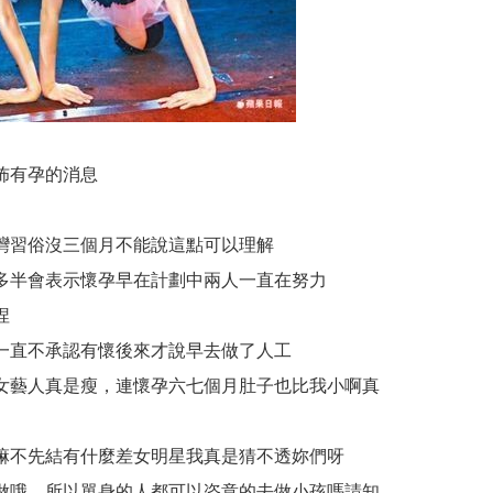
佈有孕的消息
灣習俗沒三個月不能說這點可以理解
多半會表示懷孕早在計劃中兩人一直在努力
捏
一直不承認有懷後來才說早去做了人工
女藝人真是瘦，連懷孕六七個月肚子也比我小啊真
嘛不先結有什麼差女明星我真是猜不透妳們呀
做哦，所以單身的人都可以恣意的去做小孩嗎請知