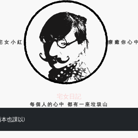
宅女小紅
療癒你心
宅女日記
每個人的心中 都有一座垃圾山
兩本也課以)