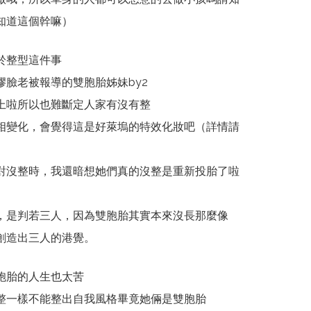
知道這個幹嘛）
於整型這件事
臉老被報導的雙胞胎姊妹by2
上啦所以也難斷定人家有沒有整
相變化，會覺得這是好萊塢的特效化妝吧（詳情請
對沒整時，我還暗想她們真的沒整是重新投胎了啦
，是判若三人，因為雙胞胎其實本來沒長那麼像
創造出三人的港覺。
胞胎的人生也太苦
整一樣不能整出自我風格畢竟她倆是雙胞胎