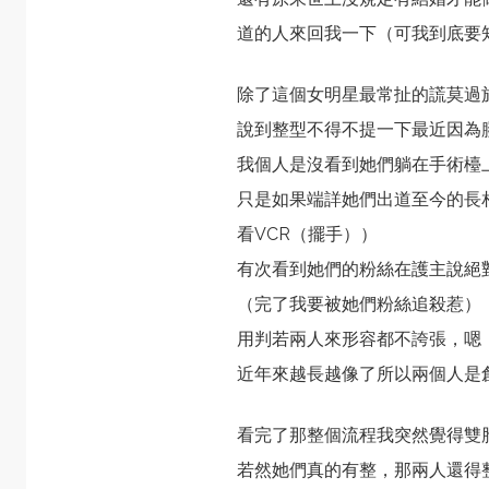
道的人來回我一下（可我到底要
除了這個女明星最常扯的謊莫過
說到整型不得不提一下最近因為膠
我個人是沒看到她們躺在手術檯
只是如果端詳她們出道至今的長
看
VCR
（擺手））
有次看到她們的粉絲在護主說絕
（完了我要被她們粉絲追殺惹）
用判若兩人來形容都不誇張，嗯
近年來越長越像了所以兩個人是
看完了那整個流程我突然覺得雙
若然她們真的有整，那兩人還得