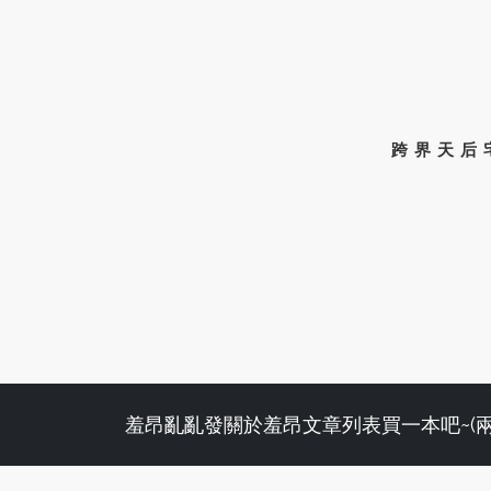
跨界天后
羞昂亂亂發
關於羞昂
文章列表
買一本吧~(