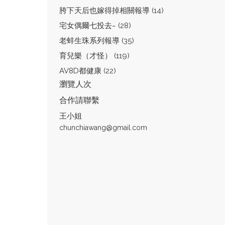
胯下天后也嫁得掉相關報導 (14)
宅女偶爾七投去~ (28)
老蚌生珠系列報導 (35)
育兒樂（才怪） (119)
AV8D都健康 (22)
瀏覽人次
合作請聯繫
王小姐
chunchiawang@gmail.com