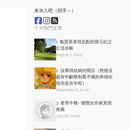
來加入吧（招手～）
十大熱門文章
1. 氣質原來我也配的寶元紀之
丘流水帳
August 3, 2025
2. 說喬琪姑娘的閒話（然後這
篇有年齡限制看不懂的恭禧你
啦你是肖年郎）
December 8, 2016
3. 老李牛雜--變態女作家真情
推薦
July 16, 2009