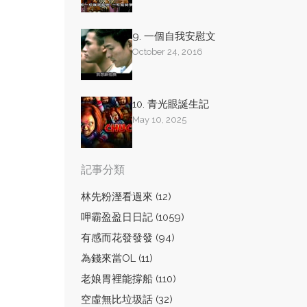
9. 一個自我安慰文
October 24, 2016
10. 青光眼誕生記
May 10, 2025
記事分類
林先粉溼看過來 (12)
呷霸盈盈日日記 (1059)
有感而花發發發 (94)
為錢來當OL (11)
老娘胃裡能撐船 (110)
空虛無比垃圾話 (32)