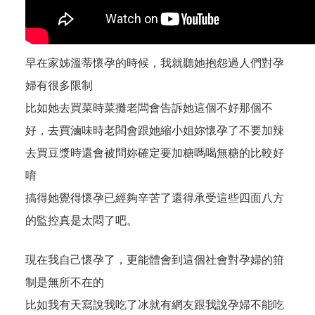
早在家姊溫蒂懷孕的時候，我就聽她抱怨過人們對孕
婦有很多限制
比如她去買菜時菜攤老闆會告訴她這個不好那個不
好，去買滷味時老闆會跟她縮小姐妳懷孕了不要加辣
去買豆漿時還會被問妳確定要加糖嗎喝無糖的比較好
唷
搞得她覺得懷孕已經夠辛苦了還得承受這些四面八方
的監控真是太悶了吧。
現在我自己懷孕了，更能體會到這個社會對孕婦的箝
制是無所不在的
比如我有天寫說我吃了冰就有網友跟我說孕婦不能吃