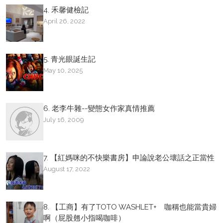
4. 禾馨健檢記
April 26, 2022
5. 青光眼誕生記
May 10, 2025
6. 老李牛雜--變態女作家真情推薦
July 16, 2009
7. 【紅媽咪的不快樂書房】申論說老公壞話之正當性
August 17, 2022
8. 【工商】有了TOTO WASHLET+ 咖稱也能當貴婦
啊（屁股翹小指喝咖啡）