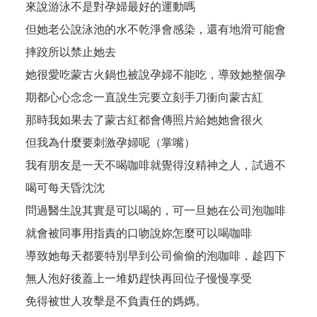
來說游泳不是對孕婦最好的運動嗎
但她老公說泳池的水不乾淨會感染，還有地滑可能會
摔跤所以禁止她去
她很愛吃蒙古火鍋也被說孕婦不能吃，導致她整個孕
期都心心念念一直說生完要立刻手刀衝向蒙古紅
那時我如果去了蒙古紅都會傳照片給她她會很火
但我為什麼要刺激孕婦呢（掌嘴）
我有朋友是一天不喝咖啡就覺得沒精神之人，試過不
喝可每天昏沈沈
問過醫生說其實是可以喝的，可一旦她在公司泡咖啡
就會被同事用指責的口吻說妳怎麼可以喝咖啡
導致她每天都要特別早到公司偷偷的泡咖啡，趁四下
無人泡好後蓋上一堆奶趕快再回位子慢慢享受
免得被世人攻擊是不負責任的媽媽。