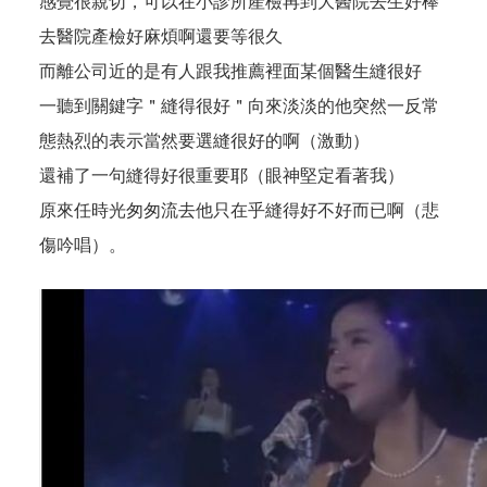
感覺很親切，可以在小診所產檢再到大醫院去生好棒
去醫院產檢好麻煩啊還要等很久
而離公司近的是有人跟我推薦裡面某個醫生縫很好
一聽到關鍵字＂縫得很好＂向來淡淡的他突然一反常
態熱烈的表示當然要選縫很好的啊（激動）
還補了一句縫得好很重要耶（眼神堅定看著我）
原來任時光匆匆流去他只在乎縫得好不好而已啊（悲
傷吟唱）。