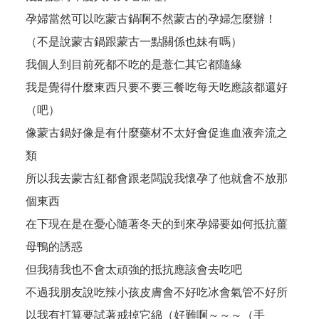
孕婦當然可以吃蒙古鍋啊不然蒙古的孕婦怎麼辦！
（不是說蒙古鍋跟蒙古一點關係也妹有嗎）
我個人到目前死都不吃的是薏仁其它都隨緣
我是覺得什麼東西只要不要三餐吃每天吃應該都還好
（吧）
像蒙古鍋好像是有什麼藥材不太好會促進血液奔流之
類
所以我去蒙古紅都會跟老闆說我懷孕了他就會不放那
個東西
在下現在是在憂心隨著冬天的到來孕婦要如何抵抗薑
母鴨的誘惑
但我猜我也不會太頑強的抵抗應該會去吃吧
不過我朋友說吃辣小孩皮膚會不好吃冰會氣管不好所
以我有打算要試著戒掉它綿（好難啊～～～（手