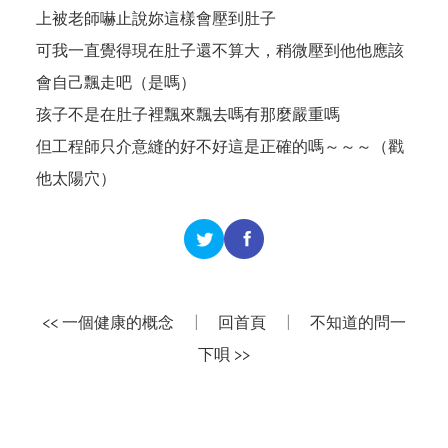
上被老師嚇止說妳這樣會壓到肚子
可我一直覺得現在肚子還不算大，稍微壓到他他應該
會自己飄走吧（是嗎）
孩子不是在肚子裡飄來飄去嗎有那麼嚴重嗎
但工程師只介意縫的好不好這是正確的嗎～～～（戳
他太陽穴）
<< 一個健康的概念
|
回首頁
|
不知道的問一
下唄 >>