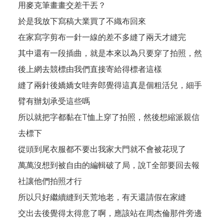
用麥克筆畫畫交差干丟？
於是我放下寫稿大業買了不織布回來
在家寫字剪布一針一線的差不多縫了兩天才縫完
其中還有一段插曲，就是本來以為只要穿了拍照，然
後上網去競標由我們直接寄給得標者這樣
縫了兩針後嬌嬌女哇奔郎覺得這真是個粗活兒，細手
臂有辦划承受這些嗎
所以就把字都黏在T恤上穿了拍照，然後想縮派親信
去標下
從頭到尾衣服都不要出我家大門就不會被花現了
萬萬沒想到被自由的編輯破了局，說T全部要回去報
社讓他們拍照才行
所以只好繼續縫到天荒地老，有天還請假在家縫
交出去後覺得太得意了啊，應該站在周杰倫那件旁邊