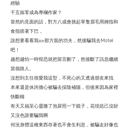
經驗
干五摳零成為專欄作家？
冒然約見面的話，對方八成會挑起單隻眉毛用姆指和
食指搓著下巴，
說想要看看我
那方面的功夫，然後騙我去Motel
寫作
吧！
越想越怕一時惶恐就把留言刪了，然後斷了訊息繼續
當個路人。
沒想到主任很愛我這型，不死心的又透過朋友來找
本來還是休誇擔心被騙去採陰補陽，但後來因為家裡
快斷糧
有天又福至心靈撒了泡尿照一下鏡子，花現痣己沒財
又沒色誰要騙我啊
何況身體這種東西存著也不會生利息，被騙走好像也