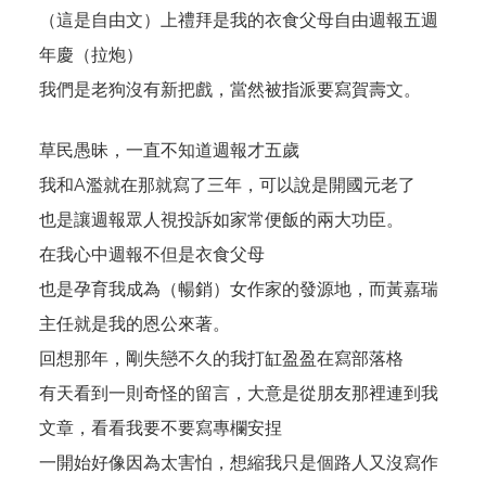
（這是自由文）上禮拜是我的衣食父母自由週報五週
年慶（拉炮）
我們是老狗沒有新把戲，當然被指派要寫賀壽文。
草民愚昧，一直不知道週報才五歲
我和
A濫
就在那就寫了三年，可以說是開國元老了
也是讓週報眾人視投訴如家常便飯的兩大功臣。
在我心中週報不但是衣食父母
也是孕育我成為（暢銷）女作家的發源地，而黃嘉瑞
主任就是我的恩公來著。
回想那年，剛失戀不久的我打缸盈盈在寫部落格
有天看到一則奇怪的留言，大意是從朋友那裡連到我
文章，看看我要不要寫專欄安捏
一開始好像因為太害怕，想縮我只是個路人又沒寫作