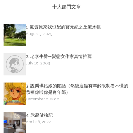
十大熱門文章
1. 氣質原來我也配的寶元紀之丘流水帳
August 3, 2025
2. 老李牛雜--變態女作家真情推薦
July 16, 2009
3. 說喬琪姑娘的閒話（然後這篇有年齡限制看不懂的
恭禧你啦你是肖年郎）
December 8, 2016
4. 禾馨健檢記
April 26, 2022