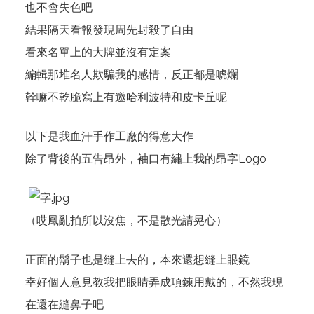
也不會失色吧
結果隔天看報發現周先封殺了自由
看來名單上的大牌並沒有定案
編輯那堆名人欺騙我的感情，反正都是唬爛
幹嘛不乾脆寫上有邀哈利波特和皮卡丘呢
以下是我血汗手作工廠的得意大作
除了背後的五告昂外，袖口有繡上我的昂字Logo
（哎鳳亂拍所以沒焦，不是散光請晃心）
正面的鬍子也是縫上去的，本來還想縫上眼鏡
幸好個人意見教我把眼睛弄成項鍊用戴的，不然我現
在還在縫鼻子吧