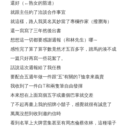
還好（←熟女的豁達）
就跟主任約了洽談合作事宜
就這樣，路人我莫名其妙當了專欄作家（撥瀏海）
還一寫寫了三年然後出書
想想這一切都要感謝週報（和林先生）哪～
感性完了算了算字數竟然才五百多字，踏馬的湊不成
一篇只好再寫一些花絮了。
話說這次週報給了我任務
要配合五週年做一件跟“五”有關的T恤拿來義賣
我收到了一件白T和兩隻筆自由發揮
本來想在上面寫個五字或畫個巴掌就交差
了不起再畫上我的招牌小鬍子，感覺就很有誠意了
萬萬沒想到收到邀約信時
看到名單上大牌雲集甚至有周杰倫蔡依林，這種場子