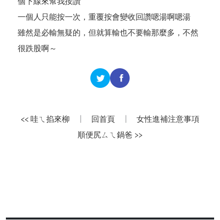
個下線來幫我按讚
一個人只能按一次，重覆按會變收回讚嗯湯啊嗯湯
雖然是必輸無疑的，但就算輸也不要輸那麼多，不然
很跌股啊～
<< 哇ㄟ掐來柳
|
回首頁
|
女性進補注意事項
順便尻ㄙㄟ鍋爸 >>