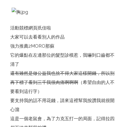
活動競標網頁
扺佳啦
大家可以去看看別人的作品
強力推薦2MORO那蘇
它的爆點在左邊那位的髮型診模惹，我嚇到口齒都不
清了
還有雖然是做公益我也捨不得大家這樣開錢，所以別
再下標了看到三千我很肉痛啊啊啊
（希望自由的人不
要看到這行字）
要支持我的話不用花錢，請來
這裡
幫我按讚我就很開
心溜
這是一個老鼠會，為了力克五打一的局面，記得拉四