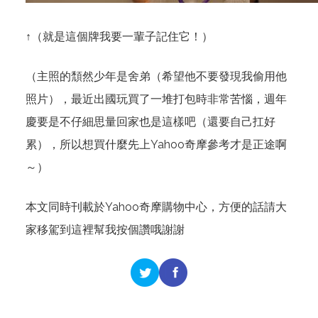
↑（就是這個牌我要一輩子記住它！）
（主照的頹然少年是舍弟（希望他不要發現我偷用他
照片），最近出國玩買了一堆打包時非常苦惱，週年
慶要是不仔細思量回家也是這樣吧（還要自己扛好
累），所以想買什麼先上Yahoo奇摩參考才是正途啊
～）
本文同時刊載於Yahoo奇摩購物中心，方便的話請大
家移駕到
這裡
幫我按個讚哦謝謝