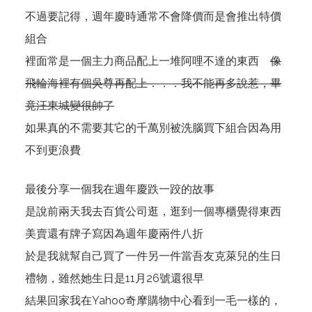
不過要記得，週年慶時通常不會降價而是會推出特價
組合
裡面常是一個主力商品配上一堆阿哩不達的東西
像
飛輪海裡有個吳尊再配上．．．我不能再多說惹，畢
竟汪東城變很帥了
如果真的不需要其它的千萬別被洗腦買下組合因為用
不到更浪費
最後分享一個我在週年慶跌一跤的故事
是說前兩天我去百貨公司逛，逛到一個專櫃覺得東西
美賣還有牌子寫因為週年慶兩件八折
於是我就幫自己買了一件另一件當吾友克萊兒的生日
禮物，雖然她生日是11月26號還很早
結果回家我在Yahoo奇摩購物中心看到一毛一樣的，