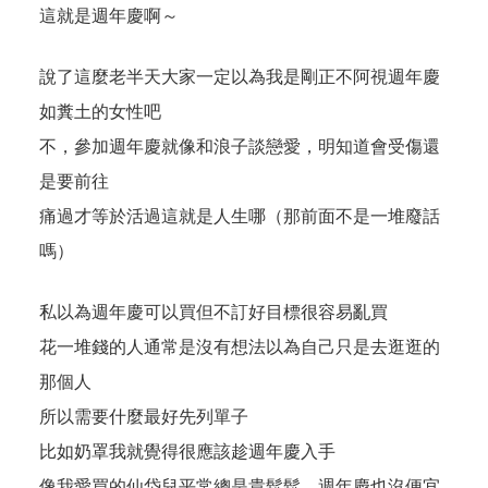
這就是週年慶啊～
說了這麼老半天大家一定以為我是剛正不阿視週年慶
如糞土的女性吧
不，參加週年慶就像和浪子談戀愛，明知道會受傷還
是要前往
痛過才等於活過這就是人生哪（那前面不是一堆廢話
嗎）
私以為週年慶可以買但不訂好目標很容易亂買
花一堆錢的人通常是沒有想法以為自己只是去逛逛的
那個人
所以需要什麼最好先列單子
比如奶罩我就覺得很應該趁週年慶入手
像我愛買的仙岱兒平常總是貴鬆鬆，週年慶也沒便宜