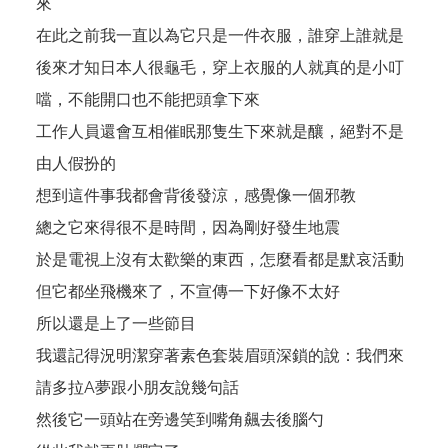
來
在此之前我一直以為它只是一件衣服，誰穿上誰就是
後來才知日本人很龜毛，穿上衣服的人就真的是小叮
噹，不能開口也不能把頭拿下來
工作人員還會互相催眠那隻生下來就是釀，絕對不是
由人假扮的
想到這件事我都會背後發涼，感覺像一個邪教
總之它來得很不是時間，因為剛好發生地震
於是電視上沒有太歡樂的東西，怎麼看都是默哀活動
但它都坐飛機來了，不宣傳一下好像不太好
所以還是上了一些節目
我還記得況明潔穿著素色套裝眉頭深鎖的說：我們來
請多拉A夢跟小朋友說幾句話
然後它一頭站在旁邊笑到嘴角飆去後腦勺