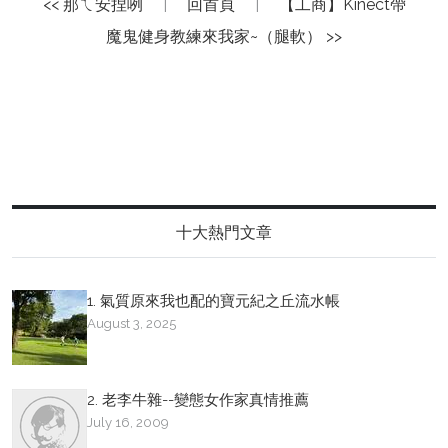
<< 那ㄟ安捏咧
|
回首頁
|
【工商】Kinect帶
魔鬼健身教練來我家~（腿軟） >>
十大熱門文章
1. 氣質原來我也配的寶元紀之丘流水帳
August 3, 2025
2. 老李牛雜--變態女作家真情推薦
July 16, 2009