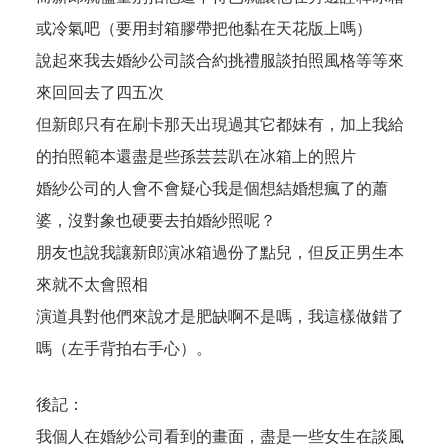
或冷氣吧（要用封箱膠帶把他黏在天花版上嗎）
說起來我去婚紗公司談合約挑禮服談拍照風格等等來
來回回去了四五次
但新郎只有在刷卡那天出現過其它都妹有，加上我給
的拍照範本還盡是些孫芸芸趴在冰箱上的照片
婚紗公司的人會不會疑心我是個想結婚想瘋了的蕭
婆，沒對象也硬要去拍婚紗照呢？
朋友也說我讓新郎演冰箱過份了點兒，但反正男生本
來就不太會照相
演道具對他們來說才是肥缺啊不是嗎，我這樣做錯了
嗎（左手背拍右手心）。
後記：
我個人在婚紗公司看到的畫面，盡是一些女生在談風