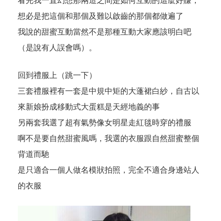
看完我一直幻想那兩造之間是如何互動的這麼好賺，
想必是把這個和那個及難以啟齒的那個都做遍了
我說的甜蜜互動當然不是那種互動大家應該明白吧
（是說有人誤會嗎）。
回到禮服上（跳一下）
三套禮服裡有一套是中規中矩的大蓬裙白紗，自古以
來新娘扮成移動式大蛋糕是天經地義的事
另兩套我選了超有氣勢像女明星走紅毯時穿的禮服
啊不是要自然甜蜜風嗎，我選的衣服跟自然甜蜜整個
背道而馳
是只適合一個人做名模狀拍照，完全不適合身邊站人
的衣服