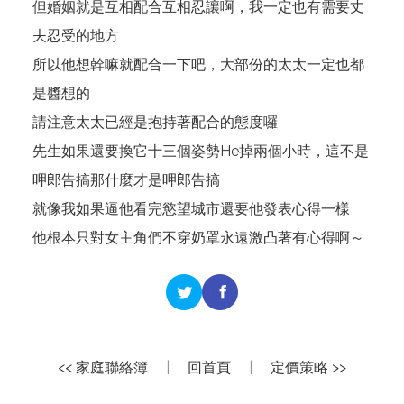
但婚姻就是互相配合互相忍讓啊，我一定也有需要丈
夫忍受的地方
所以他想幹嘛就配合一下吧，大部份的太太一定也都
是醬想的
請注意太太已經是抱持著配合的態度囉
先生如果還要換它十三個姿勢He掉兩個小時，這不是
呷郎告搞那什麼才是呷郎告搞
就像我如果逼他看完慾望城市還要他發表心得一樣
他根本只對女主角們不穿奶罩永遠激凸著有心得啊～
<< 家庭聯絡簿
|
回首頁
|
定價策略 >>