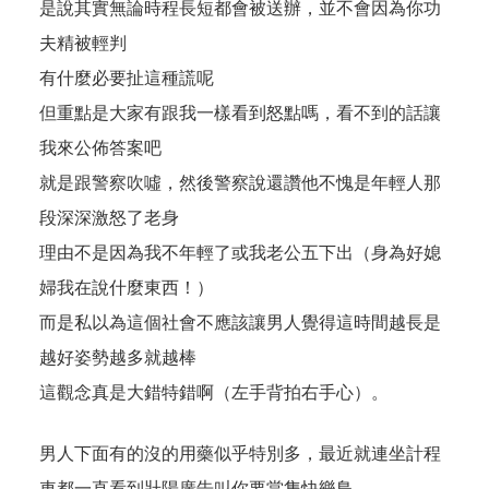
是說其實無論時程長短都會被送辦，並不會因為你功
夫精被輕判
有什麼必要扯這種謊呢
但重點是大家有跟我一樣看到怒點嗎，看不到的話讓
我來公佈答案吧
就是跟警察吹噓，然後警察說還讚他不愧是年輕人那
段深深激怒了老身
理由不是因為我不年輕了或我老公五下出（身為好媳
婦我在說什麼東西！）
而是私以為這個社會不應該讓男人覺得這時間越長是
越好姿勢越多就越棒
這觀念真是大錯特錯啊（左手背拍右手心）。
男人下面有的沒的用藥似乎特別多，最近就連坐計程
車都一直看到壯陽廣告叫你要當隻快樂鳥