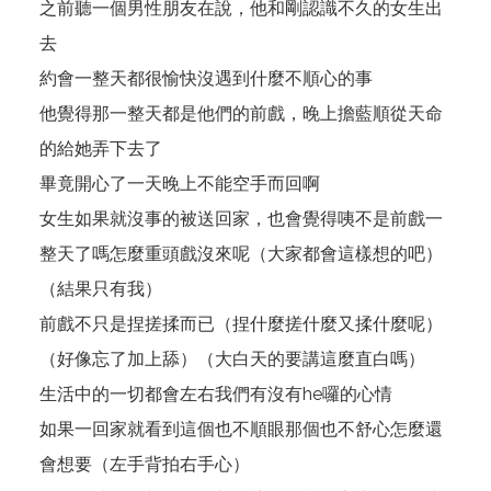
之前聽一個男性朋友在說，他和剛認識不久的女生出
去
約會一整天都很愉快沒遇到什麼不順心的事
他覺得那一整天都是他們的前戲，晚上擔藍順從天命
的給她弄下去了
畢竟開心了一天晚上不能空手而回啊
女生如果就沒事的被送回家，也會覺得咦不是前戲一
整天了嗎怎麼重頭戲沒來呢（大家都會這樣想的吧）
（結果只有我）
前戲不只是捏搓揉而已（捏什麼搓什麼又揉什麼呢）
（好像忘了加上舔）（大白天的要講這麼直白嗎）
生活中的一切都會左右我們有沒有he囉的心情
如果一回家就看到這個也不順眼那個也不舒心怎麼還
會想要（左手背拍右手心）