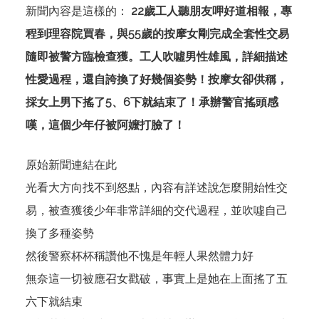
新聞內容是這樣的：
22歲工人聽朋友呷好道相報，專
程到理容院買春，與55歲的按摩女剛完成全套性交易
隨即被警方臨檢查獲。工人吹噓男性雄風，詳細描述
性愛過程，還自誇換了好幾個姿勢！按摩女卻供稱，
採女上男下搖了5、6下就結束了！承辦警官搖頭感
嘆，這個少年仔被阿嬤打臉了！
原始新聞連結
在此
光看大方向找不到怒點，內容有詳述說怎麼開始性交
易，被查獲後少年非常詳細的交代過程，並吹噓自己
換了多種姿勢
然後警察杯杯稱讚他不愧是年輕人果然體力好
無奈這一切被應召女戳破，事實上是她在上面搖了五
六下就結束