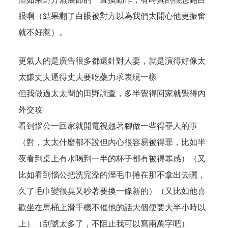
眼啊（結果翻了白眼被對方以為我們太開心他更振奮
就不好惹）。
更氣人的是廣告很多都還針對人妻，就是演得好像太
太嫌丈夫逼得丈夫要吃藥力求表現一樣
但我做過太太間的田野調查，多半覺得回家就覺得內
外交攻
看到惱公一回家就開電視翹著腳做一些得罪人的事
（對，太太什麼都不說但內心很容易被得罪，比如半
夜看到桌上有水喝到一半的杯子都有被得罪感）（又
比如看到惱公把洗完澡的溼毛巾捲在那不拿出去曬，
久了毛巾變很臭又吵著要換一條新的）（又比如他喜
歡坐在馬桶上滑手機不催他的話大個便要大半小時以
上）（刮號太多了，不阻止我可以寫兩萬字吧）