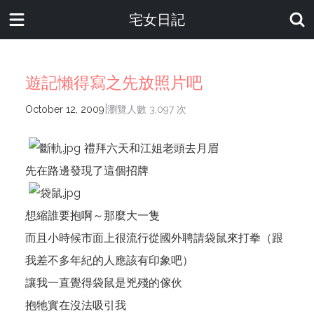
宅女日記
遊記懶得寫之先放照片吧
|
October 12, 2009
瀏覽人數 3,097 次
禮拜六天和江姐老頭去月眉
先在路邊發現了這個招牌
想縮誰要抱啊～那麼大一隻
而且小時候市面上很流行從國外聘請袋鼠來打拳（跟
我差不多年紀的人應該有印象吧）
讓我一直覺得袋鼠是兇殘的傢伙
抱牠實在沒法吸引我