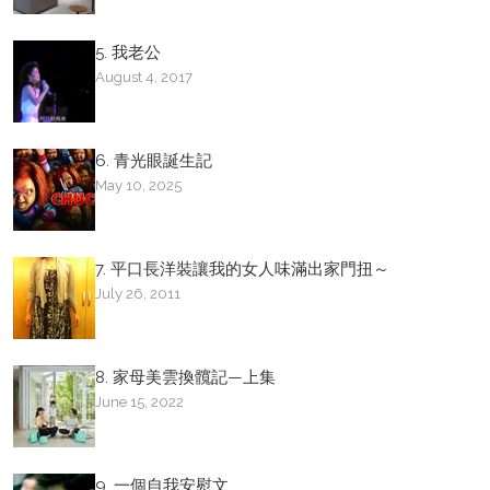
5. 我老公
August 4, 2017
6. 青光眼誕生記
May 10, 2025
7. 平口長洋裝讓我的女人味滿出家門扭～
July 26, 2011
8. 家母美雲換髖記—上集
June 15, 2022
9. 一個自我安慰文