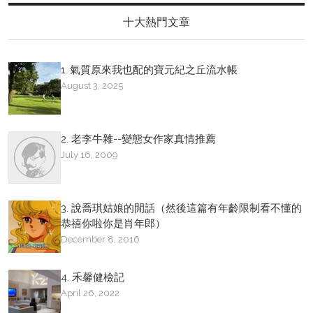
十大熱門文章
1. 氣質原來我也配的寶元紀之丘流水帳
August 3, 2025
2. 老李牛雜--變態女作家真情推薦
July 16, 2009
3. 說喬琪姑娘的閒話（然後這篇有年齡限制看不懂的
恭禧你啦你是肖年郎）
December 8, 2016
4. 禾馨健檢記
April 26, 2022