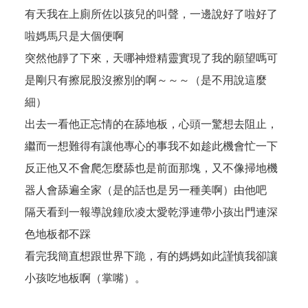
有天我在上廁所佐以孩兒的叫聲，一邊說好了啦好了
啦媽馬只是大個便啊
突然他靜了下來，天哪神燈精靈實現了我的願望嗎可
是剛只有擦屁股沒擦別的啊～～～（是不用說這麼
細）
出去一看他正忘情的在舔地板，心頭一驚想去阻止，
繼而一想難得有讓他專心的事我不如趁此機會忙一下
反正他又不會爬怎麼舔也是前面那塊，又不像掃地機
器人會舔遍全家（是的話也是另一種美啊）由他吧
隔天看到一報導說鐘欣凌太愛乾淨連帶小孩出門連深
色地板都不踩
看完我簡直想跟世界下跪，有的媽媽如此謹慎我卻讓
小孩吃地板啊（掌嘴）。