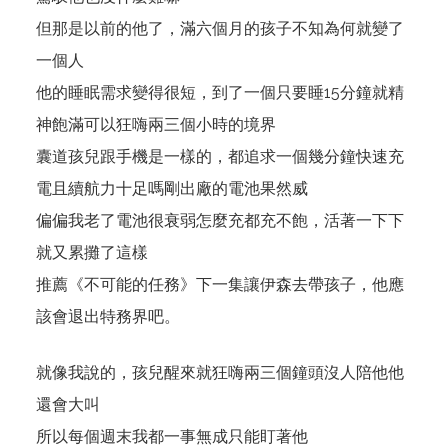
但那是以前的他了，滿六個月的孩子不知為何就變了
一個人
他的睡眠需求變得很短，到了一個只要睡15分鐘就精
神飽滿可以狂嗨兩三個小時的境界
囊道孩兒跟手機是一樣的，都追求一個幾分鐘快速充
電且續航力十足嗎剛出廠的電池果然威
偏偏我老了電池很衰弱怎麼充都充不飽，活著一下下
就又累攤了這樣
推薦《不可能的任務》下一集讓伊森去帶孩子，他應
該會退出特務界吧。
就像我說的，孩兒醒來就狂嗨兩三個鐘頭沒人陪他他
還會大叫
所以每個週末我都一事無成只能盯著他