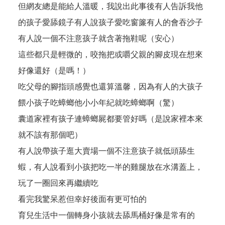
但網友總是能給人溫暖，我說出此事後有人告訴我他
的孩子愛舔鏡子有人說孩子愛吃窗簾有人的會吞沙子
有人說一個不注意孩子就含著拖鞋呢（安心）
這些都只是輕微的，咬拖把或嚼父親的腳皮現在想來
好像還好（是嗎！）
吃父母的腳指頭感覺也還算溫馨，因為有人的大孩子
餵小孩子吃蟑螂他小小年紀就吃蟑螂啊（驚）
囊道家裡有孩子連蟑螂屍都要管好嗎（是說家裡本來
就不該有那個吧）
有人說帶孩子逛大賣場一個不注意孩子就低頭舔生
蝦，有人說看到小孩把吃一半的雞腿放在水溝蓋上，
玩了一圈回來再繼續吃
看完我驚呆惹但幸好後面有更可怕的
育兒生活中一個轉身小孩就去舔馬桶好像是常有的