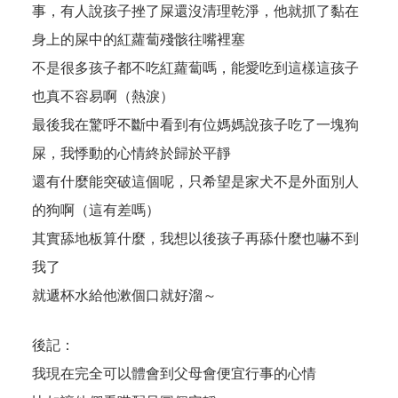
事，有人說孩子挫了屎還沒清理乾淨，他就抓了黏在
身上的屎中的紅蘿蔔殘骸往嘴裡塞
不是很多孩子都不吃紅蘿蔔嗎，能愛吃到這樣這孩子
也真不容易啊（熱淚）
最後我在驚呼不斷中看到有位媽媽說孩子吃了一塊狗
屎，我悸動的心情終於歸於平靜
還有什麼能突破這個呢，只希望是家犬不是外面別人
的狗啊（這有差嗎）
其實舔地板算什麼，我想以後孩子再舔什麼也嚇不到
我了
就遞杯水給他漱個口就好溜～
後記：
我現在完全可以體會到父母會便宜行事的心情