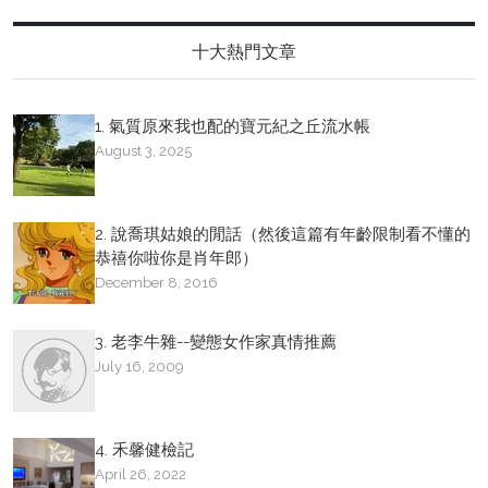
十大熱門文章
1. 氣質原來我也配的寶元紀之丘流水帳
August 3, 2025
2. 說喬琪姑娘的閒話（然後這篇有年齡限制看不懂的
恭禧你啦你是肖年郎）
December 8, 2016
3. 老李牛雜--變態女作家真情推薦
July 16, 2009
4. 禾馨健檢記
April 26, 2022