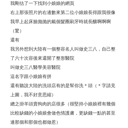
我剛估了一下找到
小娘娘的網頁
右上那張照片的右邊數來第二位小娘娘長得跟我很像
我早上起床臉抛抛的戴個髮圈刷牙時就長釀啊啊啊
（驚）
還有
我另外想到大陸有一個整容名人叫做史三八，自己整
了六十次容後來還開了整形醫院
叫做史三八醫學美容醫院
這名字跟小娘娘有拼
還有聽說大陸的洗頭店有的是幫你洗＊頭（＊字請見
上圖，我不好意思縮）
總之掛羊頭賣狗肉的店很多（很堅持小娘娘裡有幾個
比較缺錢的小娘娘會做色情護膚，更缺錢一點的甚至
連那個和那個也都做惹）