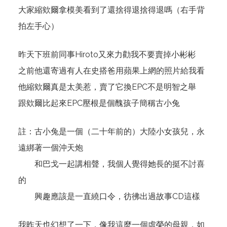
大家縮欸爾拿模美看到了還捨得退捨得退嗎（右手背
拍左手心）
昨天下班前同事Hiroto又來力勸我不要賣掉小彬彬
之前他還寄過有人在史搭爸用蘋果上網的照片給我看
他縮欸爾真是太美惹，賣了它換EPC不是明智之舉
跟欸爾比起來EPC壓根是個醜孩子簡稱古小兔
註：古小兔是一個（二十年前的）大陸小女孩兒，永
遠綁著一個沖天炮
和巴戈一起講相聲，我個人覺得她長的挺不討喜
的
興趣應該是一直繞口令，彷彿出過故事CD這樣
我昨天也幻想了一下，像我這麼一個虛榮的母親，如