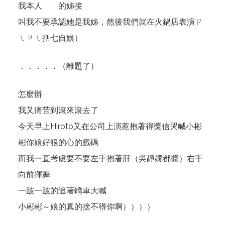
我本人 的姊接
叫我不要承認她是我姊，然後我們就在火鍋店表演ㄗ
ㄟㄗㄟ括七自娛）
．．．．．（離題了）
怎麼辦
我又痛苦到滾來滾去了
今天早上Hiroto又在公司上演惹抱著得獎信哭喊小彬
彬你娘好狠的心的戲碼
而我一直考慮要不要左手抱著肝（吳靜嫺都醬）右手
向前揮舞
一跛一跛的追著轎車大喊
小彬彬～娘的真的捨不得你啊））））