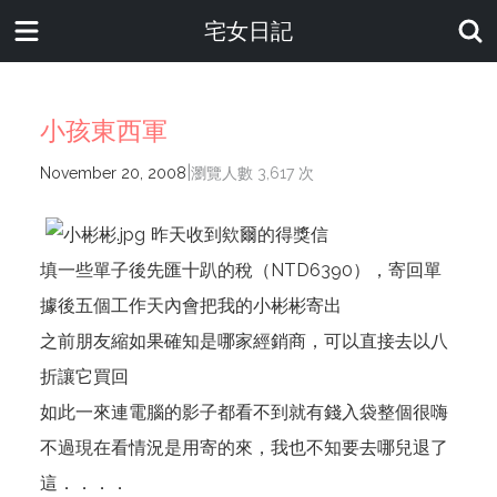
宅女日記
小孩東西軍
|
November 20, 2008
瀏覽人數 3,617 次
昨天收到欸爾的得獎信
填一些單子後先匯十趴的稅（NTD6390），寄回單
據後五個工作天內會把我的小彬彬寄出
之前朋友縮如果確知是哪家經銷商，可以直接去以八
折讓它買回
如此一來連電腦的影子都看不到就有錢入袋整個很嗨
不過現在看情況是用寄的來，我也不知要去哪兒退了
這．．．．