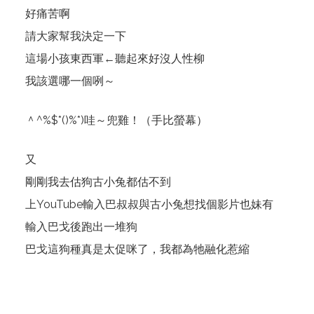
好痛苦啊
請大家幫我決定一下
這場小孩東西軍←聽起來好沒人性柳
我該選哪一個咧～
＾^%$*()%*)哇～兜雞！（手比螢幕）
又
剛剛我去估狗古小兔都估不到
上YouTube輸入巴叔叔與古小兔想找個影片也妹有
輸入巴戈後跑出一堆狗
巴戈這狗種真是太促咪了，我都為牠融化惹縮