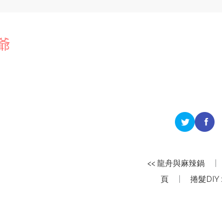
爺
<< 龍舟與麻辣鍋
|
頁
|
捲髮DIY 