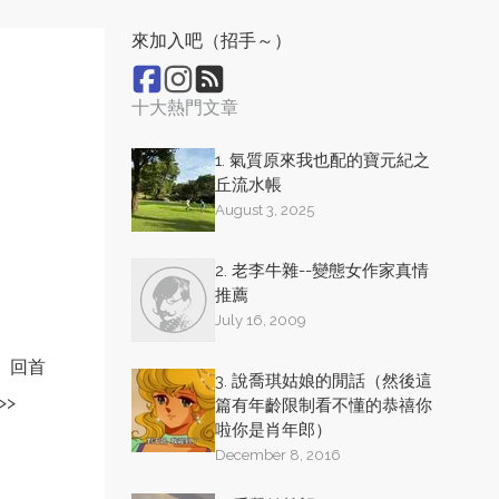
來加入吧（招手～）
十大熱門文章
1. 氣質原來我也配的寶元紀之
丘流水帳
August 3, 2025
2. 老李牛雜--變態女作家真情
推薦
July 16, 2009
回首
3. 說喬琪姑娘的閒話（然後這
>>
篇有年齡限制看不懂的恭禧你
啦你是肖年郎）
December 8, 2016