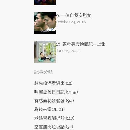
9. 一個自我安慰文
October 24, 2016
10. 家母美雲換髖記—上集
June 15, 2022
記事分類
林先粉溼看過來 (12)
呷霸盈盈日日記 (1059)
有感而花發發發 (94)
為錢來當OL (11)
老娘胃裡能撐船 (110)
空虛無比垃圾話 (32)