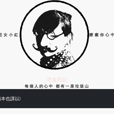
宅女小紅
療癒你心
宅女日記
每個人的心中 都有一座垃圾山
兩本也課以)