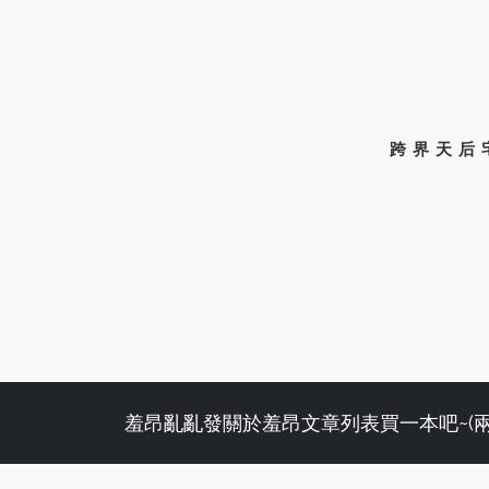
跨界天后
羞昂亂亂發
關於羞昂
文章列表
買一本吧~(