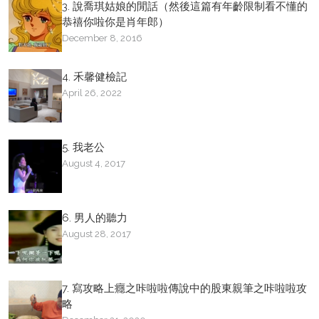
3. 說喬琪姑娘的閒話（然後這篇有年齡限制看不懂的
恭禧你啦你是肖年郎）
December 8, 2016
4. 禾馨健檢記
April 26, 2022
5. 我老公
August 4, 2017
6. 男人的聽力
August 28, 2017
7. 寫攻略上癮之咔啦啦傳說中的股東親筆之咔啦啦攻
略