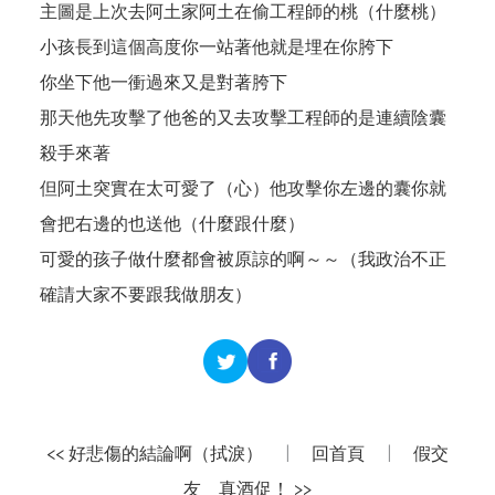
主圖是上次去阿土家阿土在偷工程師的桃（什麼桃）
小孩長到這個高度你一站著他就是埋在你胯下
你坐下他一衝過來又是對著胯下
那天他先攻擊了他爸的又去攻擊工程師的是連續陰囊
殺手來著
但阿土突實在太可愛了（心）他攻擊你左邊的囊你就
會把右邊的也送他（什麼跟什麼）
可愛的孩子做什麼都會被原諒的啊～～（我政治不正
確請大家不要跟我做朋友）
<< 好悲傷的結論啊（拭淚）
|
回首頁
|
假交
友 真酒促！ >>