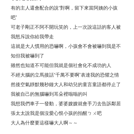
有的主人還會配合的說“對啊，留下來當阿姨的小孩
吧”
可老子剛正不阿不開玩笑的，上一次說這話的客人被
我怒斥說你給我帶走
這就是大人慣用的恐嚇啊，小孩會不會被嚇到我是不
知但我被嚇到了
雖然也知道不可能但我就是個社會化不成功的人
不經大腦的立馬接話“千萬不要啊”表達我的恐懼之情
然後空氣靜默幾秒鐘大人和幼兒的童言童語都停止了
我被自己的無腦嚇到耳朵裡嗡嗡的叫
我想我們車子一發動，婆婆嫂嫂就會手刀去告訴鄰居
張太太說我是個沒愛心恨小孩的拍醒ㄅㄨ吧
大人為什麼要這樣嚇大人啊～～