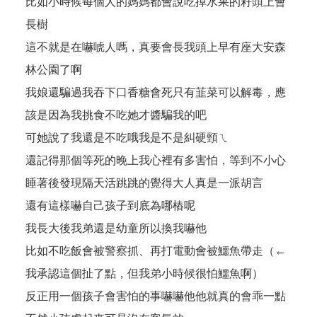
比如小時候每個人的媽媽都會說吃掉水果的籽頭上會
長樹
這不就是在嚇唬人嗎，真要會長我頭上早有座大安森
林公園了啊
我娘還騙過我吞下口香糖會死只有韮菜可以解毒，應
該是因為我挑食不吃她才醬騙我的吧
可她說了我還是不吃哦我是不是糾硬頸ㄟ
還記得那個等死的晚上我心裡有多害怕，等到不小心
睡著後發現隔天活跳跳的覺得大人真是一派胡言
還有這樣嚇自己孩子到底為哪樁呢
我長大後我弟還是幼童所以換我嚇他
比如不吃飯會被警察抓、再打電動會被鱷魚帶走（←
我承認這個扯了點，但我弟小時候很怕鱷魚啊）
反正用一個孩子會害怕的事嚇嚇他他就真的會乖一點