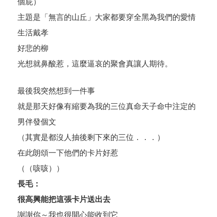
個屁）
主題是「無言的山丘」大家都要穿全黑為我們的愛情
生活戴孝
好悲的柳
光想就鼻酸惹，這麼逼哀的聚會真讓人期待。
最後我突然想到一件事
就是那天好像有縮要為我的三位真命天子命中注定的
男伴發個文
（其實是都沒人抽後剩下來的三位．．．）
在此朗頌一下他們的卡片好惹
（（咳咳））
長毛：
很高興能把這張卡片送出去
謝謝你～我也很開心能收到它