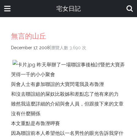
宅女日記
無言的山丘
|
December 17, 2008
瀏覽人數 3,690 次
昨天舉辦了一場聯誼事後檢討暨把大寶弄
哭得一千的小小聚會
與會人士有參加聯誼的大寶閃電我及布魯溼
和沒去聯誼組的屎奴比殺姊和差點忘了他有來的力
雖然我這麼詳細的介紹與會人員，但跟接下來的文章
沒有什麼關係
本文重點是布魯溼呷賽
因為聯誼前本人希望他以一名男性的眼光告訴我穿什