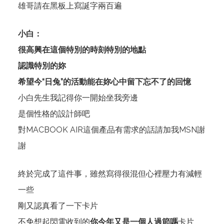
雄哥請在黑板上寫誕字兩百遍
小白：
很高興在這個特別的時刻特別的地點
認識特別的妳
希望今“日兔”的活動能在妳心中留下忘不了的回憶
小白先生我記得你一開始坐我旁邊
是個性格的設計師吧
對MACBOOK AIR這個產品有需求的話請加我MSN謝
謝
終於完成了這件事，雖然寫得很混但心裡壓力有減輕
一些
剛又認真看了一下卡片
不免想起閃電收到的
你今年又是一個人過節嗎
卡片