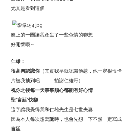
尤其是看到這個
臉上的一團讓我產生了一些色情的聯想
好開懷哦～
仁雄：
很高興認識你
（其實我早就認識他惹，他一定很恨卡
片被我抽到吧．．．拍謝仁雄哥）
祝你之後每一天事事順心都能有好心情
聖“言廷”快樂
這字讓我覺得我和仁雄先生是七世夫妻
因為本人每次想寫
誕
時，也會先想一下不然一定寫成
言廷