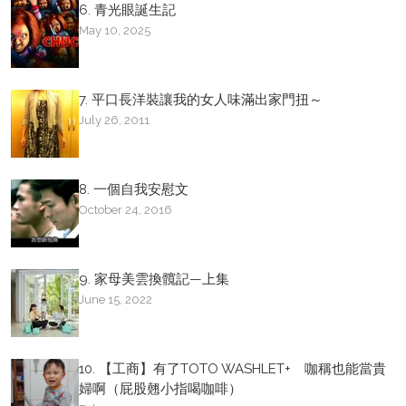
6. 青光眼誕生記
May 10, 2025
7. 平口長洋裝讓我的女人味滿出家門扭～
July 26, 2011
8. 一個自我安慰文
October 24, 2016
9. 家母美雲換髖記—上集
June 15, 2022
10. 【工商】有了TOTO WASHLET+ 咖稱也能當貴
婦啊（屁股翹小指喝咖啡）