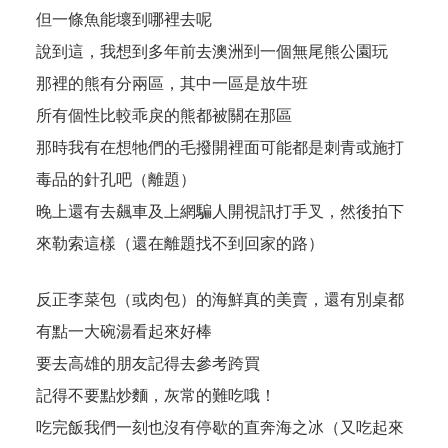
但一條魚能壞到哪裡去呢
說到這，我想到多年前去澳洲到一個無尾熊公園玩
那裡的熊有分兩區，其中一區是放牛班
所有個性比較乖戾的熊都被關在那區
那時我有在想牠們的毛撥開裡面可能都是刺青或施打
毒品的針孔吧（離題）
晚上還有去飆車及上網騙人開視訊打手叉，然後拍下
來勒索這樣（還在離題找不到回家的路）
反正李菜包（或肉包）的海鮮真的美賣，還有別桌都
有點一大碗湯看起來好棒
要去高雄的朋友記得去參考跨買
記得不要點炒麵，灰常的難吃哦！
吃完飯我們一刻也沒有停歇的直奔海之冰（又吃起來