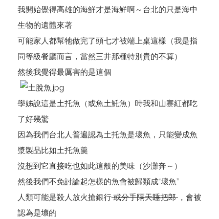
我開始覺得高雄的海鮮才是海鮮啊～台北的只是海中
生物的遺體來著
可能家人都幫牠做完了頭七才被端上桌這樣（我是指
同等級餐廳而言，當然三井那種特別貴的不算）
然後我覺得最厲害的是這個
學姊說這是土托魚（或魚土魠魚）時我和山寨紅都吃
了好幾驚
因為我們台北人普遍認為土托魚是壞魚，只能變成魚
漿製品比如土托魚羹
沒想到它直接吃也如此這般的美味（沙灘奔～）
然後我們不免討論起怎樣的魚會被歸類成“壞魚”
人類可能是殺人放火搶銀行
或分手隔天睡把郎
，會被
認為是壞的