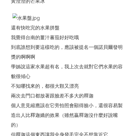
黃澄澄的芒果冰
還有快吃完的水果拼盤
我覺得台南的薑汁蕃茄好好吃哦
到底誰想到要這樣吃的，應該被提名一個諾貝爾發明
獎的啊啊啊
學姊說這家水果超有名，我上次去就對它們水果的容
貌很傾心
不知哪找來的，都很大顆又漂亮
兩次去門口都放著跟臉差不多大的釋迦
個人意見縮應該在它旁拍照會顯得臉小，還很容易製
造出人比釋迦嬌的效果（雖然贏釋迦沒什麼好說嘴
的）
但釋迦這個東西讓我全身發毛完全不想靠近它