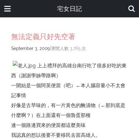
宅女日記
無法定義只好先空著
|
September 3, 2009
瀏覽人數 3,765 次
上上禮拜的高雄台南行吃了很多好吃的東
西（謝謝學姊帶路啊）
一開始是一個阿英便當（吧）←本人腦容量小不太會
記事情
好像是古早味的，有一片黃色的醃漬物（←那到底是
什麼啊？）在上面還有一個魯蛋那種
連一個路邊買來的便當都這麼美味
我認真的想以後要不要移民去當高雄人。