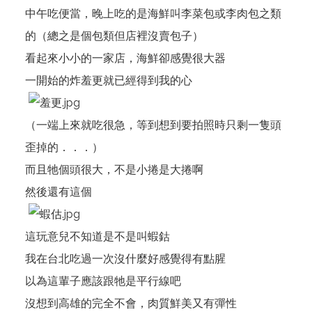
中午吃便當，晚上吃的是海鮮叫李菜包或李肉包之類
的（總之是個包類但店裡沒賣包子）
看起來小小的一家店，海鮮卻感覺很大器
一開始的炸羞更就已經得到我的心
（一端上來就吃很急，等到想到要拍照時只剩一隻頭
歪掉的．．．）
而且牠個頭很大，不是小捲是大捲啊
然後還有這個
這玩意兒不知道是不是叫蝦鈷
我在台北吃過一次沒什麼好感覺得有點腥
以為這輩子應該跟牠是平行線吧
沒想到高雄的完全不會，肉質鮮美又有彈性