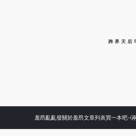
跨界天后
羞昂亂亂發
關於羞昂
文章列表
買一本吧~(