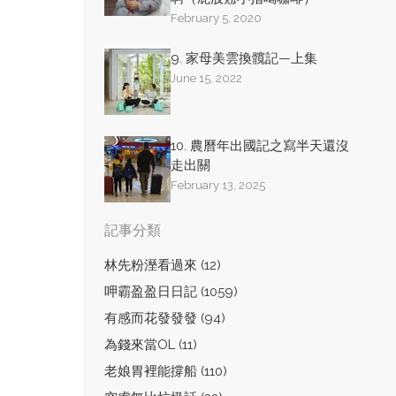
February 5, 2020
9. 家母美雲換髖記—上集
June 15, 2022
10. 農曆年出國記之寫半天還沒
走出關
February 13, 2025
記事分類
林先粉溼看過來 (12)
呷霸盈盈日日記 (1059)
有感而花發發發 (94)
為錢來當OL (11)
老娘胃裡能撐船 (110)