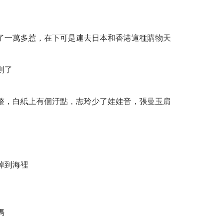
了一萬多惹，在下可是連去日本和香港這種購物天
則了
整，白紙上有個汙點，志玲少了娃娃音，張曼玉肩
掉到海裡
媽