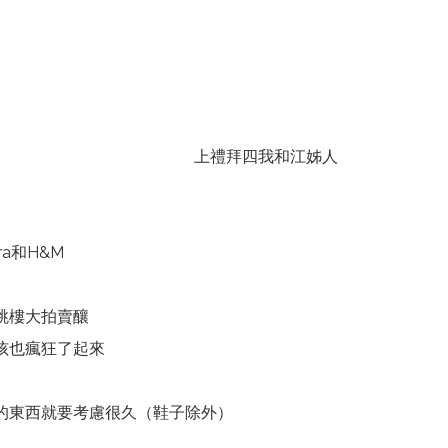
上禮拜四我和江姊人
a和H&M
跳樓大拍賣釀
孩也瘋狂了起來
的東西就要考慮很久（鞋子除外）