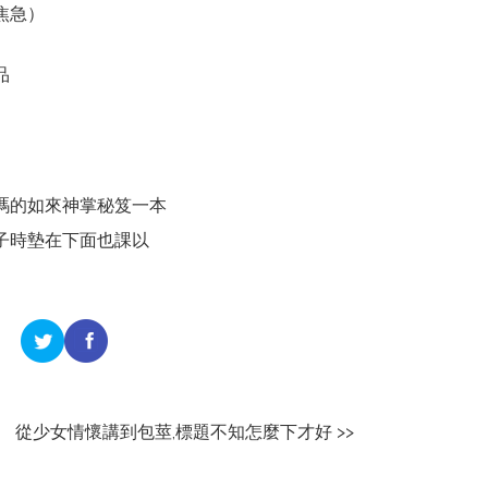
焦急）
品
嗎的如來神掌秘笈一本
子時墊在下面也課以
從少女情懷講到包莖,標題不知怎麼下才好 >>