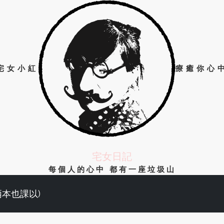
宅女小紅
療癒你心
宅女日記
每個人的心中 都有一座垃圾山
兩本也課以)