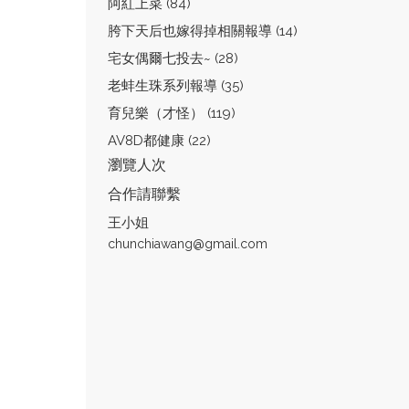
阿紅上菜 (84)
胯下天后也嫁得掉相關報導 (14)
宅女偶爾七投去~ (28)
老蚌生珠系列報導 (35)
育兒樂（才怪） (119)
AV8D都健康 (22)
瀏覽人次
合作請聯繫
王小姐
chunchiawang@gmail.com