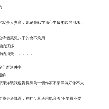
的
穴就是人妻寶，她總是站在我心中最柔軟的那塊上
沒帶個萬兒八千的會不夠用
理的江姊
筆的消費．．．．．
穿什麼這件事
服飾
都穿洋裝我也覺得身為一個作家不穿洋裝好像不太
從我身邊飄過，在哇ㄟ耳邊用氣音說”不要買不要