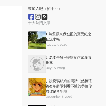
來加入吧（招手～）
十大熱門文章
1. 氣質原來我也配的寶元紀之
丘流水帳
August 3, 2025
2. 老李牛雜--變態女作家真情
推薦
July 16, 2009
3. 說喬琪姑娘的閒話（然後這
篇有年齡限制看不懂的恭禧你
啦你是肖年郎）
December 8, 2016