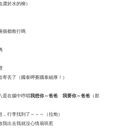
血濃於水的柳）
兩個都救行嗎
媽
裡
給寄丟了（國泰呷賽國泰細厚！）
八蛋在腦中哼唱
我想你～爸爸 我要你～爸爸
（那
息，行李找到了～～～（拉炮）
放我出去我就沒心情扇班惹