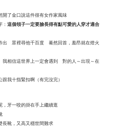
然開了金口說這件很有女作家風味
字：
這個領子一定要臉長得有點可愛的人穿才適合
吟出 眾裡尋他千百度 驀然回首，羞昂就在燈火
 我相信這世界上一定會遇到 對的人～出現～在
公跟我十指緊扣啊（有完沒完）
呢，牙一咬的掛在手上繼續逛
靴
雙長靴，又高又穩世間難求