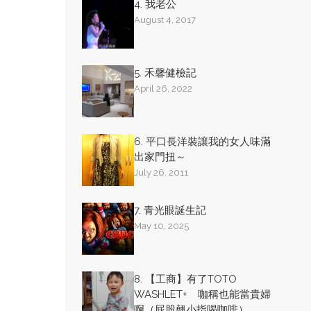
4. 我老公
August 4, 2017
5. 禾馨健檢記
April 26, 2022
6. 平口長洋裝讓我的女人味滿
出家門扭～
July 26, 2011
7. 青光眼誕生記
May 10, 2025
8. 【工商】有了TOTO
WASHLET+ 咖稱也能當貴婦
啊（屁股翹小指喝咖啡）