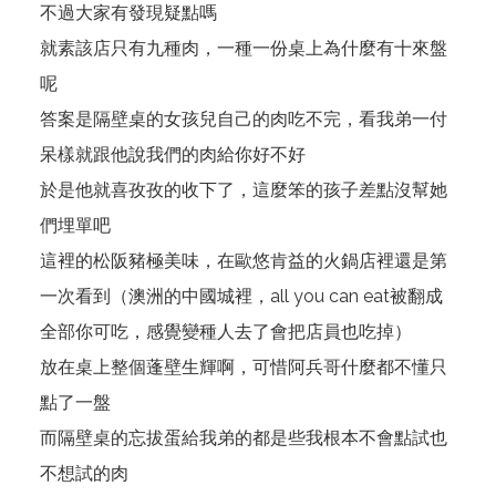
不過大家有發現疑點嗎
就素該店只有九種肉，一種一份桌上為什麼有十來盤
呢
答案是隔壁桌的女孩兒自己的肉吃不完，看我弟一付
呆樣就跟他說我們的肉給你好不好
於是他就喜孜孜的收下了，這麼笨的孩子差點沒幫她
們埋單吧
這裡的松阪豬極美味，在歐悠肯益的火鍋店裡還是第
一次看到（澳洲的中國城裡，all you can eat被翻成
全部你可吃，感覺變種人去了會把店員也吃掉）
放在桌上整個蓬壁生輝啊，可惜阿兵哥什麼都不懂只
點了一盤
而隔壁桌的忘拔蛋給我弟的都是些我根本不會點試也
不想試的肉