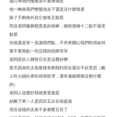
還叮嚀我們慢慢加不要辣壞惹
他一轉身我們整盤強去下還是沒什麼辣度
除了不夠辣外其它都有五顆星
而且老闆服務態度真的很棒，雖然號稱十二點不接受
點菜
但他還是有一直讓我們點，不停來關心我們吃得如何
要不要再點一些店裡的招牌等等
老闆是好人難怪它生意這麼好啊
那天因為吃太急最後有剩我到現在還在不好意思（敝
人吃火鍋向來吃得很乾淨，通常連鍋裡都沒剩什麼
的）
老闆人這麼好我就更害羞惹
結帳下來一人是四百五左右很超值
現在這樣的店差不多都要五百了