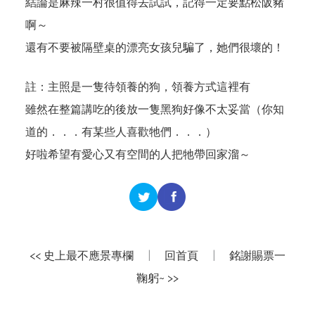
結論是麻辣一村很值得去試試，記得一定要點松阪豬
啊～
還有不要被隔壁桌的漂亮女孩兒騙了，她們很壞的！
註：主照是一隻待領養的狗，領養方式
這裡有
雖然在整篇講吃的後放一隻黑狗好像不太妥當（你知
道的．．．有某些人喜歡牠們．．．）
好啦希望有愛心又有空間的人把牠帶回家溜～
<< 史上最不應景專欄
|
回首頁
|
銘謝賜票一
鞠躬~ >>