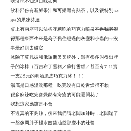
我沒吃不知道口味如何
飲料部份有新鮮果汁和可樂還有熱茶，以及很特別
但不
的果凍芬達
好喝
桌上有兩座可以沾棉花糖吃的巧克力噴泉
不過我老覺
得那種東西生來是為了黏住經過的灰塵和小蟲的，沒
事最好別去碰它
冰除了莫凡彼和俄羅斯叉叉牌外，還有很多叫得出牌
子的冰棒（百吉布丁雪糕／蘇打雪糕／甚至有7-11賣
一支28元的明治脆皮巧克力冰！！）
湯底是口感溫潤那種，吃完沒有口乾舌燥很不賴
很多麻辣吃完會燥熱有痔瘡的可能還開花了
我想這家應該是不會
不過真的不夠辣，後來我們請老闆加辣時，老闆端了
一盤像周胖子裡水餃醬油盤那麼小的辣醬