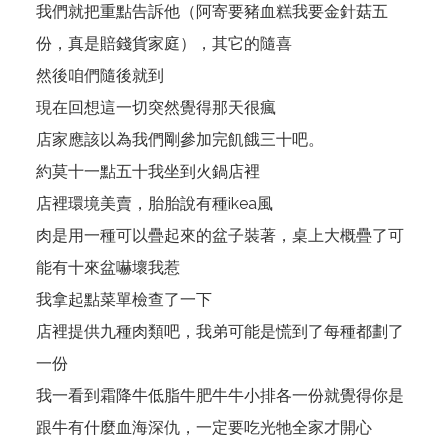
我們就把重點告訴他（阿寄要豬血糕我要金針菇五
份，真是賠錢貨家庭），其它的隨喜
然後咱們隨後就到
現在回想這一切突然覺得那天很瘋
店家應該以為我們剛參加完飢餓三十吧。
約莫十一點五十我坐到火鍋店裡
店裡環境美賣，胎胎說有種ikea風
肉是用一種可以疊起來的盆子裝著，桌上大概疊了可
能有十來盆嚇壞我惹
我拿起點菜單檢查了一下
店裡提供九種肉類吧，我弟可能是慌到了每種都劃了
一份
我一看到霜降牛低脂牛肥牛牛小排各一份就覺得你是
跟牛有什麼血海深仇，一定要吃光牠全家才開心