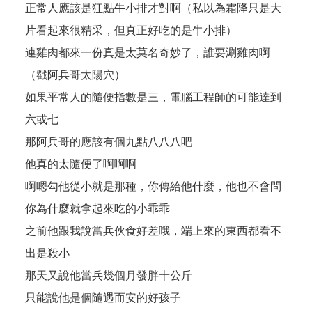
正常人應該是狂點牛小排才對啊（私以為霜降只是大
片看起來很精采，但真正好吃的是牛小排）
連雞肉都來一份真是太莫名奇妙了，誰要涮雞肉啊
（戳阿兵哥太陽穴）
如果平常人的隨便指數是三，電腦工程師的可能達到
六或七
那阿兵哥的應該有個九點八八八吧
他真的太隨便了啊啊啊
啊嗯勾他從小就是那種，你傳給他什麼，他也不會問
你為什麼就拿起來吃的小乖乖
之前他跟我說當兵伙食好差哦，端上來的東西都看不
出是殺小
那天又說他當兵幾個月發胖十公斤
只能說他是個隨遇而安的好孩子