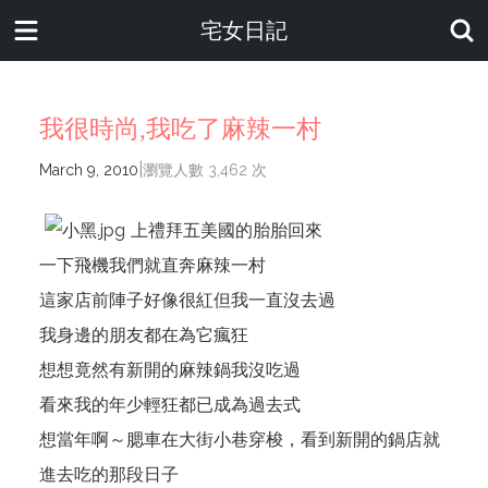
宅女日記
我很時尚,我吃了麻辣一村
|
March 9, 2010
瀏覽人數 3,462 次
上禮拜五美國的胎胎回來
一下飛機我們就直奔麻辣一村
這家店前陣子好像很紅但我一直沒去過
我身邊的朋友都在為它瘋狂
想想竟然有新開的麻辣鍋我沒吃過
看來我的年少輕狂都已成為過去式
想當年啊～腮車在大街小巷穿梭，看到新開的鍋店就
進去吃的那段日子