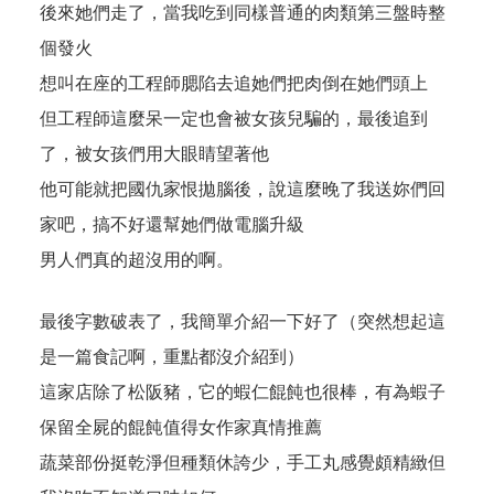
後來她們走了，當我吃到同樣普通的肉類第三盤時整
個發火
想叫在座的工程師腮陷去追她們把肉倒在她們頭上
但工程師這麼呆一定也會被女孩兒騙的，最後追到
了，被女孩們用大眼睛望著他
他可能就把國仇家恨拋腦後，說這麼晚了我送妳們回
家吧，搞不好還幫她們做電腦升級
男人們真的超沒用的啊。
最後字數破表了，我簡單介紹一下好了（突然想起這
是一篇食記啊，重點都沒介紹到）
這家店除了松阪豬，它的蝦仁餛飩也很棒，有為蝦子
保留全屍的餛飩值得女作家真情推薦
蔬菜部份挺乾淨但種類休誇少，手工丸感覺頗精緻但