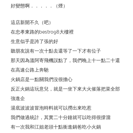
好變態啊．．．．．（煙）
這店新開不久（吧）
在忠孝東路的bestro98大樓裡
生意似乎是誇了張的好
聽朋友說有一次十點去還等了一下才有位子
那天因為溫阿寄飛機誤點了，我們晚上十一點二十還
在高速公路上奔馳
火鍋店是一點關我們沒很擔心
反正火鍋這玩意兒，就是一坐下來大火催落把菜全部
強進企
湯底波波波冒泡時料就可以撈出來吃惹
我們做過統計，其實二十分鐘就可以吃得很撐溜
有一次我和江姐老頭十點衝進鍋爸吃小火鍋