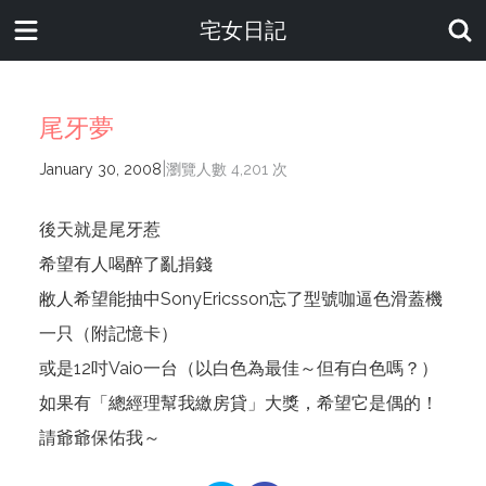
宅女日記
尾牙夢
|
January 30, 2008
瀏覽人數 4,201 次
後天就是尾牙惹
希望有人喝醉了亂捐錢
敝人希望能抽中SonyEricsson忘了型號咖逼色滑蓋機
一只（附記憶卡）
或是12吋Vaio一台（以白色為最佳～但有白色嗎？）
如果有「總經理幫我繳房貸」大獎，希望它是偶的！
請爺爺保佑我～