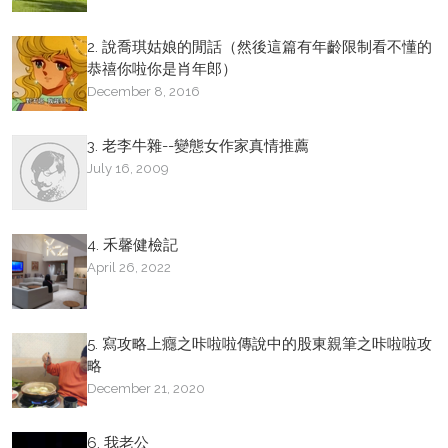
2. 說喬琪姑娘的閒話（然後這篇有年齡限制看不懂的
恭禧你啦你是肖年郎）
December 8, 2016
3. 老李牛雜--變態女作家真情推薦
July 16, 2009
4. 禾馨健檢記
April 26, 2022
5. 寫攻略上癮之咔啦啦傳說中的股東親筆之咔啦啦攻
略
December 21, 2020
6. 我老公