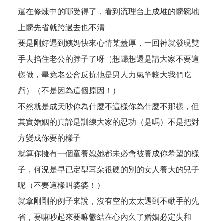
還在修煉中的哪受得了，看到流理台上成堆的髒碗地
上髒先省就跨過去也不清
要是剛好遇到姨媽快來心情某蓋厚，一回神就發現雙
手去掐住老公的脖子了呀（想歸想還是請大家不要這
樣做，畢竟老公會反抗他是男人力氣筆較大我們吃
虧）（不是因為這個原因！）
不然就是成天吵你為什麼不這樣你為什麼不那樣，但
其實婚姻的真諦是訓練大家的忍功（是嗎）不是把對
方變成你要的樣子
就算你擁有一個童養媳她都未必會被養成你希望的樣
子，何況是早已定型耳朵很硬的別的女人養大的兒子
呢（不要這樣叫婆婆！）
就拿剛剛的例子來說，沒有空的太太遇到不動手的先
省，要嘛吵起來要嘛鬱結在心內久了婚姻必定失和