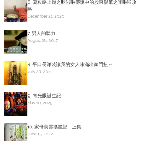
6. 寫攻略上癮之咔啦啦傳說中的股東親筆之咔啦啦攻
略
December 21, 2020
7. 男人的聽力
August 28, 2017
8. 平口長洋裝讓我的女人味滿出家門扭～
July 26, 2011
9. 青光眼誕生記
May 10, 2025
10. 家母美雲換髖記—上集
June 15, 2022