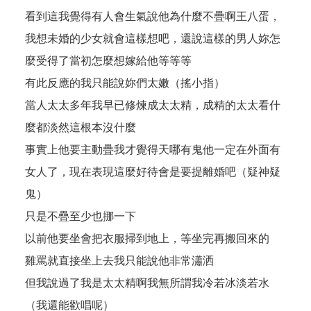
看到這我覺得有人會生氣說他為什麼不疊啊王八蛋，
我想未婚的少女就會這樣想吧，還說這樣的男人妳怎
麼受得了當初怎麼想嫁給他等等等
有此反應的我只能說妳們太嫩（搖小指）
當人太太多年我早已修煉成太太精，成精的太太看什
麼都淡然這根本沒什麼
事實上他要主動疊我才覺得天哪有鬼他一定在外面有
女人了，現在表現這麼好待會是要提離婚吧（疑神疑
鬼）
只是不疊至少也挪一下
以前他要坐會把衣服掃到地上，等坐完再搬回來的
雞罵就直接坐上去我只能說他非常瀟洒
但我說過了我是太太精啊我無所謂我冷若冰淡若水
（我還能歡唱呢）