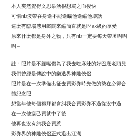
本人突然覺得文思泉湧很想罵之而後快
可惜nb沒帶在身邊不能邊瞄他邊縮他壞話
這麼有臨場感用戲院來縮簡直就是iMax級的享受
原來什麼都是身外之物，只有nb一定要每天帶著啊啊
啊～
註：照片是不顧嘴傷為了我去吃麻辣的好巴底老頭兒
我們曾經是傳說中的樂透界神雕俠侶
照片是在一次準備出征去買彩券時先做的勢在必得合
體紀念照
想當年他每個禮拜都會糾我合買彩券不過從沒中過
在一次他痣己買就中了後
他再也沒有約我合買惹
彩券界的神雕俠侶正式退出江湖