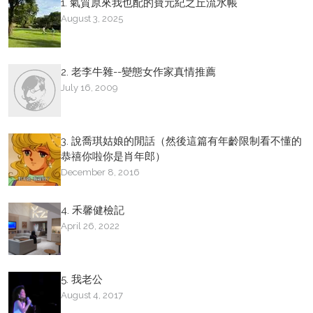
1. 氣質原來我也配的寶元紀之丘流水帳
August 3, 2025
2. 老李牛雜--變態女作家真情推薦
July 16, 2009
3. 說喬琪姑娘的閒話（然後這篇有年齡限制看不懂的
恭禧你啦你是肖年郎）
December 8, 2016
4. 禾馨健檢記
April 26, 2022
5. 我老公
August 4, 2017