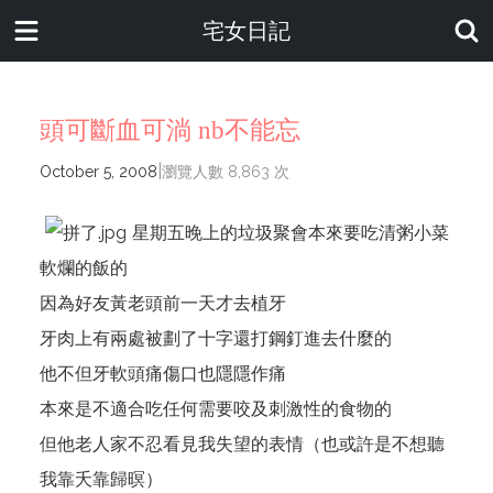
宅女日記
頭可斷血可淌 nb不能忘
|
October 5, 2008
瀏覽人數 8,863 次
星期五晚上的垃圾聚會本來要吃清粥小菜
軟爛的飯的
因為好友黃老頭前一天才去植牙
牙肉上有兩處被劃了十字還打鋼釘進去什麼的
他不但牙軟頭痛傷口也隱隱作痛
本來是不適合吃任何需要咬及刺激性的食物的
但他老人家不忍看見我失望的表情（也或許是不想聽
我靠夭靠歸暝）