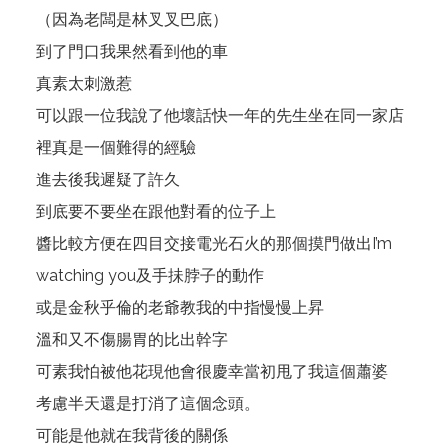
（因為老闆是林叉叉巴底）
到了門口我果然看到他的車
真素太刺激惹
可以跟一位我說了他壞話快一年的先生坐在同一家店
裡真是一個難得的經驗
進去後我遲疑了許久
到底要不要坐在跟他對看的位子上
醬比較方便在四目交接電光石火的那個摸門做出I’m
watching you及手抺脖子的動作
或是金秋乎倫的老爺教我的中指慢慢上昇
溫和又不傷腸胃的比出幹字
可素我怕被他花現他會很慶幸當初甩了我這個蕭婆
考慮半天還是打消了這個念頭。
可能是他就在我背後的關係