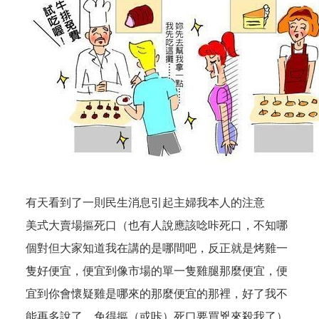
有天看到了一則民生消息引起主婦我本人的注意
美式大賣場摳死口（也有人說應該唸咔死口，不知哪
個對但大家知道我在講的是哪間吧，反正就是烤雞一
隻好便宜，便宜到像市場的單一隻雞腿那麼便宜，便
宜到你會懷疑雞是哪來的那麼便宜的那裡，好了我不
能再多說了，免得摳（或咔）死口要買兇來殺我了）