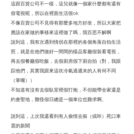
這跟百貨公司不一樣，這兒就像一個家什麼都有還有
假電視呢，所以在裡面生活很ok
不像百貨公司不見得有那麼多地方好坐，所以大家把
應該在家做的事移來這裡做了嗎，我百思不解啊
說到這，我有次遇到情侶在那裡的各個角落自拍生活
照，就是在他們做好一間間的樣品客廳假裝看電視，
再去假餐廳假吃飯，去假廚房假下廚自拍（對，我跟
踪他們，其實我跟來這吹冷氣過週末的人有何不同
（掌嘴））
不知道有沒有去假臥室裡假打炮，不但能帶全家還是
約會聖地，難怪假日總是一個車位也難求啊。
說到這，上次我還看到有人偷情去摳（或咔）死口車
震的新聞