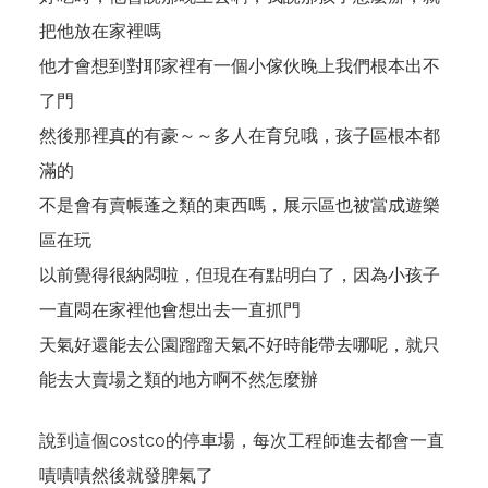
把他放在家裡嗎
他才會想到對耶家裡有一個小傢伙晚上我們根本出不
了門
然後那裡真的有豪～～多人在育兒哦，孩子區根本都
滿的
不是會有賣帳蓬之類的東西嗎，展示區也被當成遊樂
區在玩
以前覺得很納悶啦，但現在有點明白了，因為小孩子
一直悶在家裡他會想出去一直抓門
天氣好還能去公園蹓蹓天氣不好時能帶去哪呢，就只
能去大賣場之類的地方啊不然怎麼辦
說到這個costco的停車場，每次工程師進去都會一直
嘖嘖嘖然後就發脾氣了