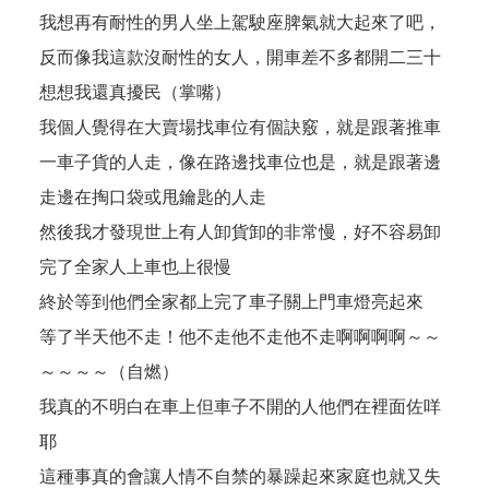
我想再有耐性的男人坐上駕駛座脾氣就大起來了吧，
反而像我這款沒耐性的女人，開車差不多都開二三十
想想我還真擾民（掌嘴）
我個人覺得在大賣場找車位有個訣竅，就是跟著推車
一車子貨的人走，像在路邊找車位也是，就是跟著邊
走邊在掏口袋或甩鑰匙的人走
然後我才發現世上有人卸貨卸的非常慢，好不容易卸
完了全家人上車也上很慢
終於等到他們全家都上完了車子關上門車燈亮起來
等了半天他不走！他不走他不走他不走啊啊啊啊～～
～～～～（自燃）
我真的不明白在車上但車子不開的人他們在裡面佐咩
耶
這種事真的會讓人情不自禁的暴躁起來家庭也就又失