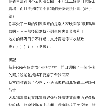
你要車震為何不去河濱公園，不知道主婦假日就要去
賣場，而且主婦時間不多我們要快去快回嗎（敲手
錶）
你享受了一時的刺激換來的是別人家晚開飯囝哪罵罵
號啊～～～然後因為找不到車位夫妻又失和了
地方的媽媽日子不好過，支持賣場停車收錢政
策））））））（吶喊）。
後記：
新莊ikea有個寄放小孩的地方，門口還貼了一個小孩
的照片說爸爸媽媽不要忘了帶我回家
我常想誰會忘了帶啊，不過我現在認真覺得工程師可
能會
因為我常講到某部電影好像很好看或某個東西好像很
好吃時，他會說那晚上去啊，我說那孩子怎麼辦，就