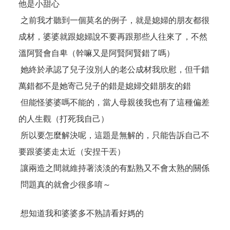
他是小甜心
之前我才聽到一個莫名的例子，就是媳婦的朋友都很
成材，婆婆就跟媳婦說不要再跟那些人往來了，不然
溫阿賢會自卑（幹嘛又是阿賢阿賢錯了嗎）
她終於承認了兒子沒別人的老公成材我欣慰，但千錯
萬錯都不是她寄己兒子的錯是媳婦交錯朋友的錯
但能怪婆婆嗎不能的，當人母親後我也有了這種偏差
的人生觀（打死我自己）
所以要怎麼解決呢，這題是無解的，只能告訴自己不
要跟婆婆走太近（安捏干丟）
讓兩造之間就維持著淡淡的有點熟又不會太熟的關係
問題真的就會少很多唷～
想知道我和婆婆多不熟請看好媽的