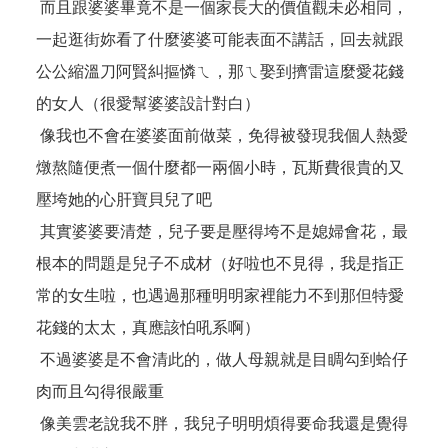
而且跟婆婆畢竟不是一個家長大的價值觀未必相同，
一起逛街妳看了什麼婆婆可能表面不講話，回去就跟
公公縮溫刀阿賢糾摳憐ㄟ，那ㄟ娶到擠雷這麼愛花錢
的女人（很愛幫婆婆設計對白）
像我也不會在婆婆面前做菜，免得被發現我個人熱愛
燉熬隨便煮一個什麼都一兩個小時，瓦斯費很貴的又
壓垮她的心肝寶貝兒了吧
其實婆婆要清楚，兒子要是壓得垮不是媳婦會花，最
根本的問題是兒子不成材（好啦也不見得，我是指正
常的女生啦，也遇過那種明明家裡能力不到那但特愛
花錢的太太，真應該怕吼系啊）
不過婆婆是不會清此的，做人母親就是目睭勾到蛤仔
肉而且勾得很嚴重
像美雲老說我不胖，我兒子明明煩得要命我還是覺得