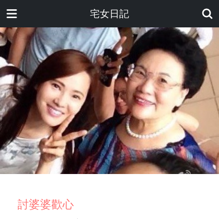
宅女日記
討婆婆歡心