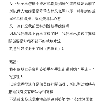
反正兒子再怎麼不成材也都是媳婦的問題媳婦高攀了
所以做人媳婦還是乖乖安靜又低調咔厚，特別討好反
而容易粗逮擠，就別費那個心惹
又，為什麼我前面特別說新手媳婦呢
因為我們老鳥不會再這樣了吧，我們早已參透了婆媳
關係要是好很不錯不好就放水流
刻意討好沒必要了啊（挖鼻孔）)。
後記：
我有個朋友是會和婆婆手勾手逛街還叫她＂馬迷～＂
的那種人
以前我覺得這真是個美好的關係呀，所以剛結婚時有
想過我有沒有辦法做到這樣
不過後來發現我生性高拐連叫婆婆”媽＂都休誇困難