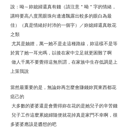
說：呦～妳媳婦還真有錢（請注意＂呦＂字的情緒，
講時要高八度黑眼珠向邊邊飄露出較多的眼白為最
佳）（真是情緒好封沛的一個字）／妳媳婦還真敢花
之類
尤其是妯娌，萬一她不是走這種路線，妳這樣不是等
於賞了她一耳光嗎，以後在家中立足就更困難了啊
做人千萬不要覺得這無所謂，在家族中生存低調是上
上策我說
當然最重要的是，無論妳再怎麼會賺錢妳買東西都花
痣己的
大多數的婆婆還是會覺得妳在花的是她兒子的辛苦錢
兒子工作這麼累媳婦隨便就花掉真是家門不幸啊，很
多婆婆應該是醬想的吧