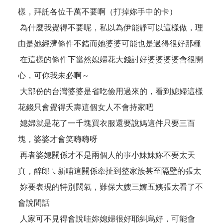
樣，拜託各位千萬不要啊（打掉妳手中的卡）
為什麼我覺得不要呢，私以為伊能靜可以這樣做，理
由是她經濟條件不錯而她婆婆可能也是過得很好那種
在這樣的條件下當然媳婦花大錢討好婆婆婆婆會很開
心，可你我未必啊～
大部份的台灣婆婆是省吃儉用過來的，看到媳婦這樣
花錢只會覺得夭壽這個女人不會持家吧
媳婦就是花了一千塊買衣服還要說媽這件只要三百
塊，婆婆才會笑嗨嗨呀
再者婆媳關係才不是兩個人的事小妹妹妳不要太天
真，醉郎ㄟ新哺這關係牽扯到整家族甚至隔壁的張太
妳要表現的特別闊氣，難保大嫂三嬸五姨張太看了不
會說閒話
人家可不見得會說哇妳媳婦很好耶糾烏好，可能會