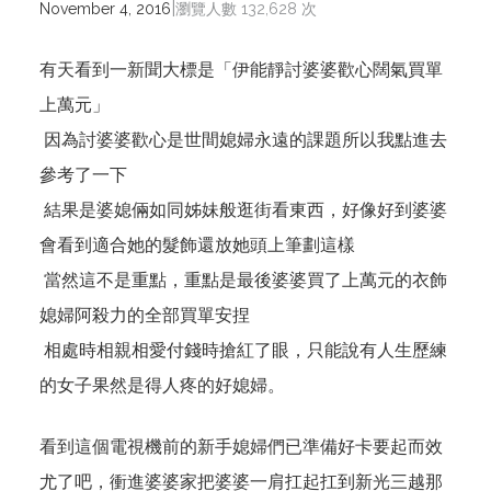
|
November 4, 2016
瀏覽人數 132,628 次
有天看到一新聞大標是「伊能靜討婆婆歡心闊氣買單
上萬元」
因為討婆婆歡心是世間媳婦永遠的課題所以我點進去
參考了一下
結果是婆媳倆如同姊妹般逛街看東西，好像好到婆婆
會看到適合她的髮飾還放她頭上筆劃這樣
當然這不是重點，重點是最後婆婆買了上萬元的衣飾
媳婦阿殺力的全部買單安捏
相處時相親相愛付錢時搶紅了眼，只能說有人生歷練
的女子果然是得人疼的好媳婦。
看到這個電視機前的新手媳婦們已準備好卡要起而效
尤了吧，衝進婆婆家把婆婆一肩扛起扛到新光三越那