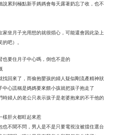
聽說累到極點新手媽媽會每天露著奶忘了收，也不
在家坐月子光用想的就很煩心，可能還會因此染上
笑的吧）。
腎也要住月子中心嗎，倒也不是的
慨
就找回來了，而偷抱嬰孩的婦人疑似剛流產精神狀
子中心謊稱是媽媽要來餵小孩就把孩子抱走了
門時婦人的老公只表示孩子是老婆抱來的不干他的
一樣肝火都旺起來惹
包也不聞不問，男人是不是只要電視沒被擋住選台