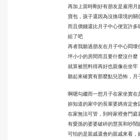
再加上當時剛好有朋友是雇用月
寶包，孩子還因為沒換環境的關
而且價錢還比月子中心便宜許多
組了吧
再者我聽過朋友在月子中心悶壞
坪小小的房間而且要什麼沒什麼
就算被照料得再好也親像在坐牢
聽起來確實有那麼點兒恐怖，月
啊嗯勾繼而一想月子在家坐實在
妳知道的家中的長輩婆媽肯定會
在家無法可管，到時家裡會門庭
有愛孫的婆婆破碎的慧英和吵鬧
可怕的是親戚還會約親戚來看，