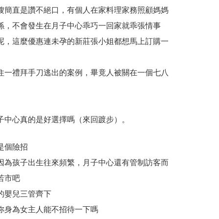
嫂簡直是讚不絕口，有個人在家料理家務照顧媽媽
係，不會發生在月子中心乖巧一回家就乖張情事
呢，這麼優惠連未孕的新莊張小姐都想馬上訂購一
住一禮拜手刀逃出的案例，畢竟人被關在一個七八
子中心真的是好選擇嗎（來回踱步）。
是個險招
因為孩子出生往來頻繁，月子中心還有管制訪客而
若市吧
的嬰兒三管齊下
妳身為女主人能不招待一下嗎