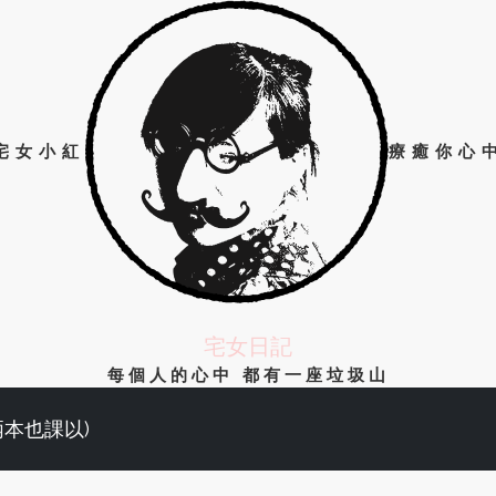
宅女小紅
療癒你心
宅女日記
每個人的心中 都有一座垃圾山
兩本也課以)