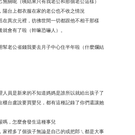
己無關呢（咦結果只有我老公和那個老公這樣）
，陽台上都衣服在家的老公也不收之情況
活在異次元裡，彷彿世間一切都跟他不相干那樣
後就會有了啦（幹嘛恐嚇人）。
用幫老公省錢我要去月子中心住半年啦（什麼爛結
理人員是新來的不知道媽媽是誰所以就給出孩子了
在櫃台盧說要買嬰兒，都有這種記錄了你們還讓她
嚴嗎，怎麼會發生這種事兒
，家裡多了個孩子無論是自己的或把郎ㄟ都是大事