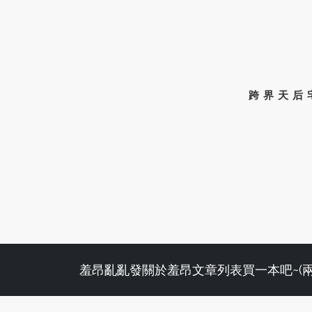
跨界天后
羞昂亂亂發
關於羞昂
文章列表
買一本吧~(