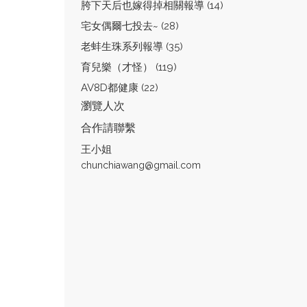
胯下天后也嫁得掉相關報導 (14)
宅女偶爾七投去~ (28)
老蚌生珠系列報導 (35)
育兒樂（才怪） (119)
AV8D都健康 (22)
瀏覽人次
合作請聯繫
王小姐
chunchiawang@gmail.com