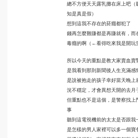
總不方便天天露乳攤在床上吧（
知是真是假）
想到這我不存在的菸癮都犯了
錢再怎麼難賺都是再賺就有，而
毒癮的啊（←看得吃來我是開玩
所以今天的重點是教大家賣血賣
是我看到那則新聞後人生充滿感
是說被抱走的孩子幸好當天晚上
況不穩定，才會異想天開的去月
但重點也不是這個，是警察找上
事
聽到這電視機前的太太是否跟我
是怎樣的男人家裡可以多一個寶