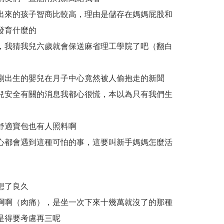
出來的孩子智商比較高，理由是儲存在媽媽屁股和
發育什麼的
，我猜我兒六歲就會保送麻省理工學院了吧（翻白
剛出生的嬰兒在月子中心竟然被人偷抱走的新聞
兒安全有關的消息我都心很慌，本以為只有我們生
舒適寶包也有人照料啊
心都會遇到這種可怕的事，這要叫新手媽媽怎麼活
想了良久
啊啊（肉痛），是坐一次下來十幾萬就沒了的那種
是得要考慮再三呢