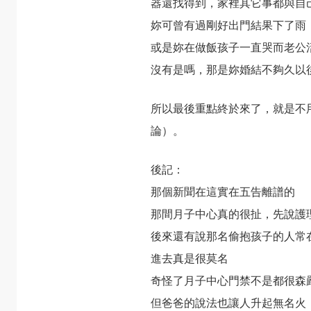
器還找得到，家裡其它事都與自
妳可曾有過剛好出門結果下了雨
或是妳在做飯孩子一直哭而老公
沒有是嗎，那是妳婚結不夠久以
所以最後重點終於來了，就是不
論）。
後記：
那個新聞
在這
實在五告離譜的
那間月子中心真的很扯，先說護
後來還有說那名偷抱孩子的人常
進去真是很莫名
奇怪了月子中心門禁不是都很森
但爸爸的說法也讓人升起無名火