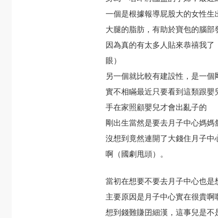
一個是根據報導屁股大的女性生
大腿的脂肪，有助於寶包的腦部
因為真的有太多人貼來恭禧我了
眼）
另一個就比較有建設性，是一個
實不相瞞最近只要看到這類跟嬰
手在家照顧嬰兒才會出亂子的
剛出生當然是要去月子中心媽媽
沒想到竟然連開了大錢住月子中
啊（國劇甩頭）。
當初在想要不要去月子中心也是
主要原因是月子中心實在很貴啊
想到錢難賺囝細漢，這事兒是不