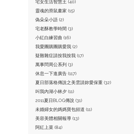
宅女生活智慧王 (40)
靈魂的滑鼠畫家 (15)
偽朵朵小語 (2)
宅老酥教學時間 (3)
小紅白練習曲 (16)
我愛團購團購愛我 (2)
疑難雜症請按我按我 (17)
萬事問周公系列 (3)
休息一下進廣告 (117)
夏日部落格傳說之美雲請妳愛保重 (32)
叫我內湖小林夕 (11)
2011夏日BLOG傳說 (31)
未婚婦女的媽媽寶包頻道 (11)
美容美體相關報導 (13)
阿紅上菜 (84)