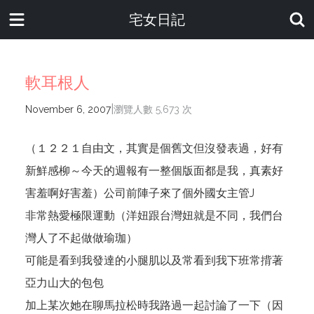
宅女日記
軟耳根人
|
November 6, 2007
瀏覽人數 5,673 次
（１２２１自由文，其實是個舊文但沒發表過，好有
新鮮感柳～今天的週報有一整個版面都是我，真素好
害羞啊好害羞）公司前陣子來了個外國女主管J
非常熱愛極限運動（洋妞跟台灣妞就是不同，我們台
灣人了不起做做瑜珈）
可能是看到我發達的小腿肌以及常看到我下班常揹著
亞力山大的包包
加上某次她在聊馬拉松時我路過一起討論了一下（因