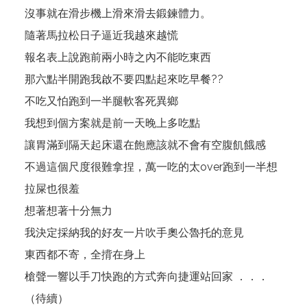
沒事就在滑步機上滑來滑去鍛鍊體力。
隨著馬拉松日子逼近我越來越慌
報名表上說跑前兩小時之內不能吃東西
那六點半開跑我啟不要四點起來吃早餐??
不吃又怕跑到一半腿軟客死異鄉
我想到個方案就是前一天晚上多吃點
讓胃滿到隔天起床還在飽應該就不會有空腹飢餓感
不過這個尺度很難拿捏，萬一吃的太over跑到一半想
拉屎也很羞
想著想著十分無力
我決定採納我的好友一片吹手奧公魯托的意見
東西都不寄，全揹在身上
槍聲一響以手刀快跑的方式奔向捷運站回家 ．．．
（待續）