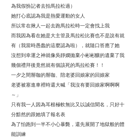
為我假扮記者去拍馬拉松過）
她打心底認為我是熱愛運動的女人
所以常在揪人一起去跑馬拉松時一定會找上我
而我因為看在她是大主管及馬拉松比賽也不是說有就
有（我當時愚蠢的這麼認為啦），就隨口答應了她
沒想到幸運之神就像吳靜嫻拋棄小彬彬釀的遺棄了我
幾個禮拜後竟然就有個該死的馬拉松賽！！
一夕之間掰咖的掰咖、陪老婆回娘家的回娘家
老婆被塞進車裡時還大喊「我沒有要回娘家啊啊啊
～」
只有我一人因為耳根極軟無比又以誠信聞名，只好十
分黯然的跟她填了報名表
為了怕跑到一半不小心暴斃，還先展開了地獄般的體
能訓練