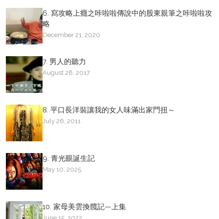
6. 寫攻略上癮之咔啦啦傳說中的股東親筆之咔啦啦攻
略
December 21, 2020
7. 男人的聽力
August 28, 2017
8. 平口長洋裝讓我的女人味滿出家門扭～
July 26, 2011
9. 青光眼誕生記
May 10, 2025
10. 家母美雲換髖記—上集
June 15, 2022