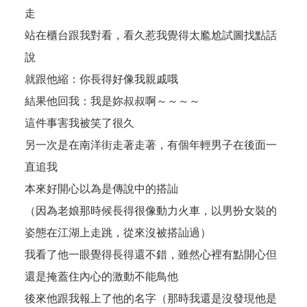
走
站在櫃台跟我對看，看久惹我覺得太尷尬試圖找點話
說
就跟他縮：你長得好像我親戚哦
結果他回我：我是妳叔叔啊～～～～
這件事害我被笑了很久
另一次是在南洋街走著走著，有個年輕男子在後面一
直追我
本來好開心以為是傳說中的搭訕
（因為老娘那時候長得很像動力火車，以男扮女裝的
姿態在江湖上走跳，從來沒被搭訕過）
我看了他一眼覺得長得還不錯，雖然心裡有點開心但
還是掩蓋住內心的激動不能鳥他
後來他跟我報上了他的名字（那時我還是沒發現他是