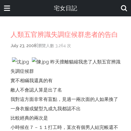
宅女日記
人類五官辨識失調症候群患者的告白
|
July 23, 2008
瀏覽人數 3,264 次
昨天擅離貓縮我患了人類五官辨識
失調症候群
實不相瞞我還真的有
敝人不會認人算是出了名
我對這方面非常有盲點，見過一兩次面的人如果換了
一身衣服或髮型九成九我都認不出
比較經典的兩次是
小時候在７－１１打工時，某次有個男人結完帳還不