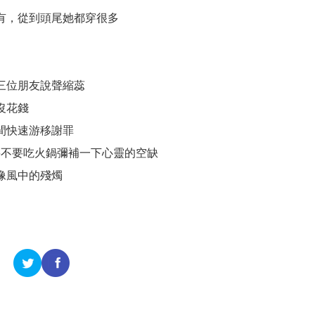
有，從到頭尾她都穿很多
三位朋友說聲縮蕊
沒花錢
間快速游移謝罪
要不要吃火鍋彌補一下心靈的空缺
像風中的殘燭