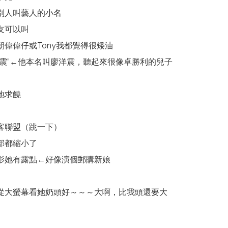
別人叫藝人的小名
友可以叫
偉偉仔或Tony我都覺得很矮油
ㄚ震”←他本名叫廖洋震，聽起來很像卓勝利的兒子
地求饒
客聯盟（跳一下）
部都縮小了
影她有露點←好像演個郵購新娘
從大螢幕看她奶頭好～～～大啊，比我頭還要大