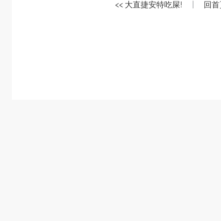
<< 大直捷安特吃屎!
|
回首