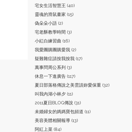
宅女生活智慧王 (40)
靈魂的滑鼠畫家 (15)
偽朵朵小語 (2)
宅老酥教學時間 (3)
小紅白練習曲 (16)
我愛團購團購愛我 (2)
疑難雜症請按我按我 (17)
萬事問周公系列 (3)
休息一下進廣告 (117)
夏日部落格傳說之美雲請妳愛保重 (32)
叫我內湖小林夕 (11)
2011夏日BLOG傳說 (31)
未婚婦女的媽媽寶包頻道 (11)
美容美體相關報導 (13)
阿紅上菜 (84)