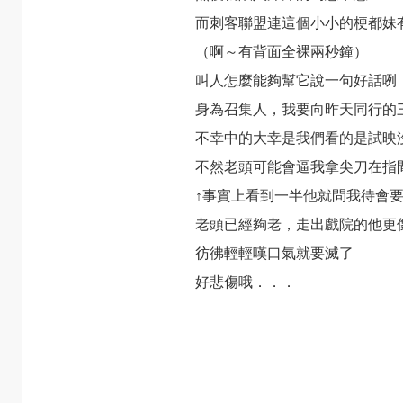
而刺客聯盟連這個小小的梗都妹
（啊～有背面全裸兩秒鐘）
叫人怎麼能夠幫它說一句好話咧
身為召集人，我要向昨天同行的
不幸中的大幸是我們看的是試映
不然老頭可能會逼我拿尖刀在指
↑事實上看到一半他就問我待會
老頭已經夠老，走出戲院的他更
彷彿輕輕嘆口氣就要滅了
好悲傷哦．．．