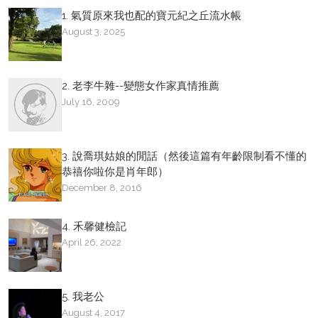
1. 氣質原來我也配的寶元紀之丘流水帳
August 3, 2025
2. 老李牛雜--變態女作家真情推薦
July 16, 2009
3. 說喬琪姑娘的閒話（然後這篇有年齡限制看不懂的
恭禧你啦你是肖年郎）
December 8, 2016
4. 禾馨健檢記
April 26, 2022
5. 我老公
August 4, 2017