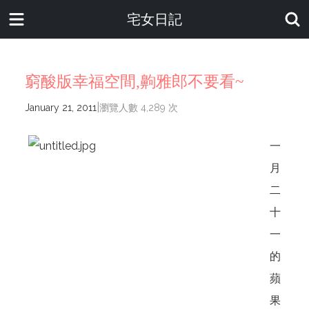
宅女日記
窮酸版幸福空間,齁雅郎不要看~
|
January 21, 2011
瀏覽人數 4,289 次
一
月
二
十
一
的
蘋
果