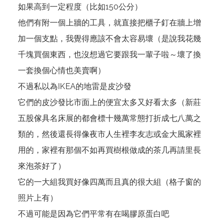
如果高到一定程度（比如150公分）
他們有附一個上牆的工具，就直接把櫃子釘在牆上增
加一個支點，我覺得應該不會太容易壞（是說我花幾
千塊買個東西，也沒想過它要跟我一輩子啦～壞了換
一套換個心情也美賣啊）
不過私以為IKEA的地雷是皮沙發
它們的皮沙發比市面上的便宜太多又好看太多（新莊
五股傢具名床展的都會標十幾萬常態打折成七八萬之
類的，然後還長得像夜市人生裡李友志或金大風家裡
用的，家裡有那個不如再買樹根做成的茶几再請里長
來泡茶好了）
它的一大組我買好像四萬而且真的很大組（格子窗的
照片上有）
不過可能是因為它們平常有在喝膠原蛋白吧