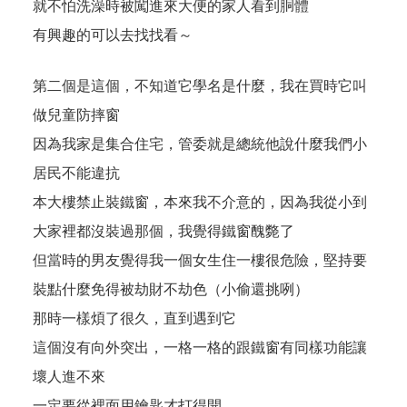
就不怕洗澡時被闖進來大便的家人看到胴體
有興趣的可以去找找看～
第二個是
這個
，不知道它學名是什麼，我在買時它叫
做兒童防摔窗
因為我家是集合住宅，管委就是總統他說什麼我們小
居民不能違抗
本大樓禁止裝鐵窗，本來我不介意的，因為我從小到
大家裡都沒裝過那個，我覺得鐵窗醜斃了
但當時的男友覺得我一個女生住一樓很危險，堅持要
裝點什麼免得被劫財不劫色（小偷還挑咧）
那時一樣煩了很久，直到遇到它
這個沒有向外突出，一格一格的跟鐵窗有同樣功能讓
壞人進不來
一定要從裡面用鑰匙才打得開