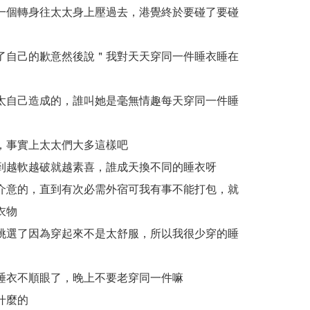
一個轉身往太太身上壓過去，港覺終於要碰了要碰
了自己的歉意然後說＂我對天天穿同一件睡衣睡在
太自己造成的，誰叫她是毫無情趣每天穿同一件睡
，事實上太太們大多這樣吧
到越軟越破就越素喜，誰成天換不同的睡衣呀
介意的，直到有次必需外宿可我有事不能打包，就
衣物
挑選了因為穿起來不是太舒服，所以我很少穿的睡
睡衣不順眼了，晚上不要老穿同一件嘛
什麼的