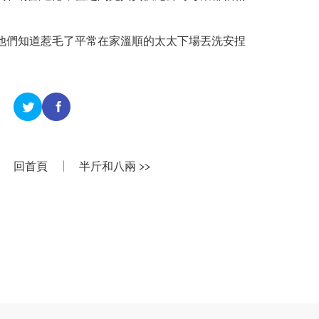
他們知道惹毛了平常在家溫順的太太下場丟洗安捏
回首頁
|
半斤和八兩 >>