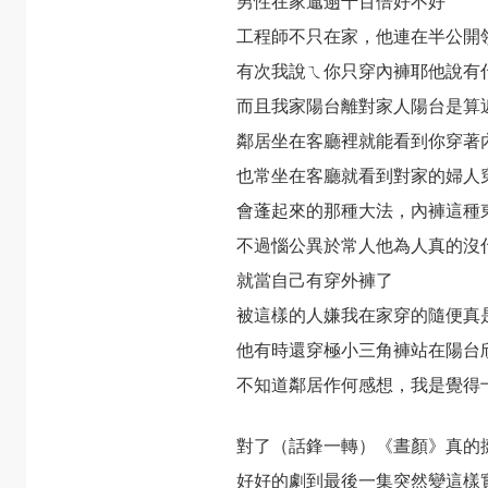
男性在家邋遢千百倍好不好
工程師不只在家，他連在半公開
有次我說ㄟ你只穿內褲耶他說有
而且我家陽台離對家人陽台是算
鄰居坐在客廳裡就能看到你穿著
也常坐在客廳就看到對家的婦人
會蓬起來的那種大法，內褲這種
不過惱公異於常人他為人真的沒
就當自己有穿外褲了
被這樣的人嫌我在家穿的隨便真
他有時還穿極小三角褲站在陽台
不知道鄰居作何感想，我是覺得
對了（話鋒一轉）《晝顏》真的
好好的劇到最後一集突然變這樣