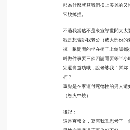
那為什麼就算我們換上美麗的又
它脫掉捏。
不過我當然不是來宣導世間太太
我是想告訴我老公（或大部份的
褲，腿開開的坐在椅子上鈴噹都
叫做件事要三催四請還要等半小
完還會邀功哦，說老婆我＂幫妳
朽？
重點是在家這付死德性的男人還
（怒火中燒）
後記：
這是爽報文，寫完我又思考了一