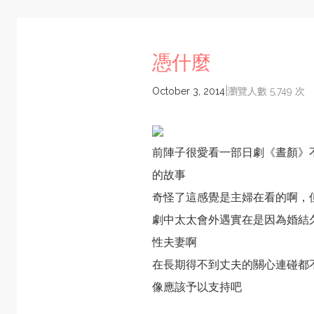
憑什麼
|
October 3, 2014
瀏覽人數 5,749 次
前陣子很愛看一部日劇《晝顏》
的故事
奇怪了這感覺是主婦在看的啊，
劇中太太會外遇實在是因為婚結
性夫妻啊
在長期得不到丈夫的關心連碰都
像應該予以支持吧