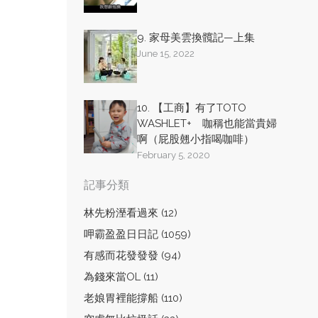
9. 家母美雲換髖記—上集
June 15, 2022
10. 【工商】有了TOTO
WASHLET+ 咖稱也能當貴婦
啊（屁股翹小指喝咖啡）
February 5, 2020
記事分類
林先粉溼看過來 (12)
呷霸盈盈日日記 (1059)
有感而花發發發 (94)
為錢來當OL (11)
老娘胃裡能撐船 (110)