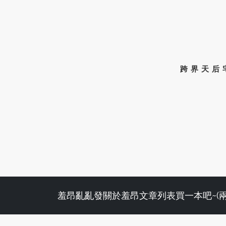
跨界天后
羞昂亂亂發
關於羞昂
文章列表
買一本吧~(