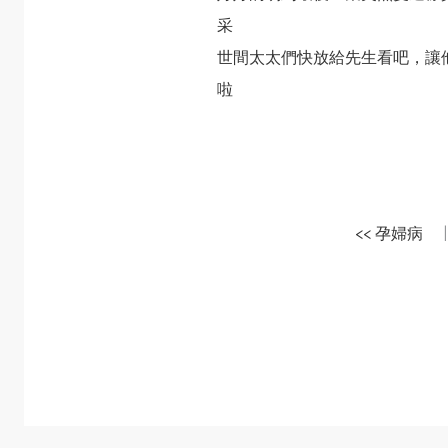
采
世間太太們快放給先生看吧，讓
啦
<< 孕婦病
|