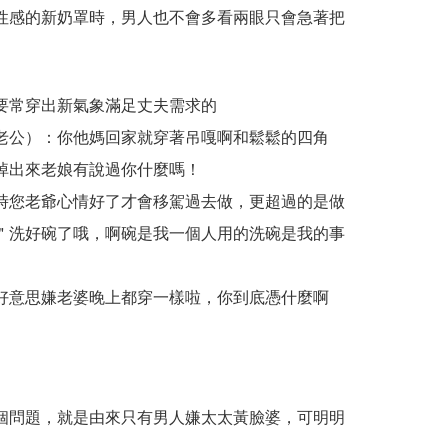
性感的新奶罩時，男人也不會多看兩眼只會急著把
要常穿出新氣象滿足丈夫需求的
老公）：你他媽回家就穿著吊嘎啊和鬆鬆的四角
掉出來老娘有說過你什麼嗎！
時您老爺心情好了才會移駕過去做，更超過的是做
＂洗好碗了哦，啊碗是我一個人用的洗碗是我的事
好意思嫌老婆晚上都穿一樣啦，你到底憑什麼啊
個問題，就是由來只有男人嫌太太黃臉婆，可明明