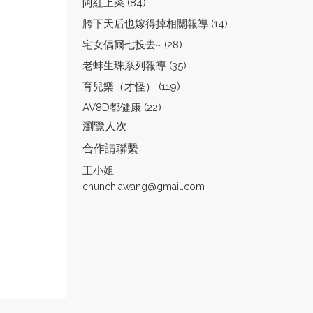
阿紅上菜 (84)
胯下天后也嫁得掉相關報導 (14)
宅女偶爾七投去~ (28)
老蚌生珠系列報導 (35)
育兒樂（才怪） (119)
AV8D都健康 (22)
瀏覽人次
合作請聯繫
王小姐
chunchiawang@gmail.com