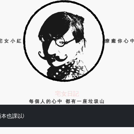
宅女小紅
療癒你心
宅女日記
每個人的心中 都有一座垃圾山
兩本也課以)