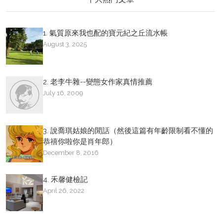
1. 氣質原來我也配的寶元紀之丘流水帳
August 3, 2025
2. 老李牛雜--變態女作家真情推薦
July 16, 2009
3. 說喬琪姑娘的閒話（然後這篇有年齡限制看不懂的
恭禧你啦你是肖年郎）
December 8, 2016
4. 禾馨健檢記
April 26, 2022