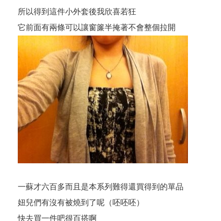
所以得到這件小外套後我欣喜若狂
它前面有兩條可以讓窗簾半掩著不會整個拉開
一蘇才六百多而且是本系列難得還買得到的單品
妞兒們有沒有被燒到了呢（呸呸呸）
快去買一件吧很百搭啊