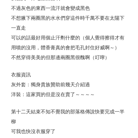
不過灰色的東西一流汗就會變成黑色
不想腋下兩圈黑的水水們穿這件時千萬不要在太陽下
一直走
可以的話最好用個止汗劑什麼的（個人覺得擦得才有
用噴的沒用，體香膏真的會把毛孔封住好威啊～）
不然穿得美美的但那邊兩圈黑很醜啊（叮嚀）
衣服資訊
灰外套：獨身貴族贊助前幾天介紹過
洋裝：
這家
買的但是沒在賣了～～～～
第十二天結束不知不覺我的部落格傳說快要完成一半
柳
可我也快沒衣服穿了