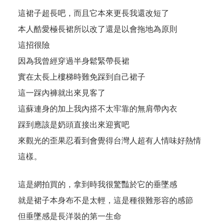
這裙子超長吧，而且它本來更長我還改短了
本人酷愛極長裙所以改了還是以會拖地為原則
這招很險
因為我曾經穿過半身鬆緊帶長裙
實在太長上樓梯時難免踩到自己裙子
這一踩內褲就出來見客了
這蘇連身的加上我內搭不太牢靠的無肩帶內衣
踩到應該是奶頭直接出來迎賓吧
來觀光的歪果忍看到會覺得台灣人超有人情味好熱情
這樣。
這是網拍買的，拿到時我很驚豔於它的垂墜感
就是裙子本身布不是太輕，這是種很難形容的感節
但垂墜感是長洋裝的第一生命