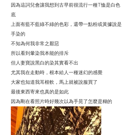
因為這詞兒會讓我想到古早前很流行一種T恤是白色
底
上面有藍不藍綠不綠的色彩，還帶一點粉或黃據說是
手染的
不知為何我非常之厭惡
所以看到暈染我本能的排斥
但人妻寶說黑白的染其實看不出
尤其我在走動時，根本給人一種迷幻的感覺
大家也知道我耳根軟，馬上就被說服買了
最後東西寄來也真的是如此
因為剛在看照片時好幾次以為手晃了怎麼是糊的