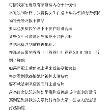
可惜我家附近沒有萊爾富內心十分惆悵
不過說到冰棒，我覺得女生在路上拿著棒狀物或條狀
物邊走邊吃很不像話
要嘛也要爽快的咬下不要在哪邊含著
某些女生可能是牙齒敏感不能咬冰吧
會把冰棒含到嘴裡再拖粗乃
在那邊反覆的吞吞吐吐吞吞吐吐吞吞又吐吐簡直下流
到了極點
如果再配上嘴角流出湯來我都要報警惹
每次看到我都怕她們被抓去做妓女
要不就被喇叭店經理盯上遞名片
身為好女孩兒的妳如果看到這篇請戒掉含冰的習慣
寫到這覺得我的文章終於有教大家一些做人的道理
好感動縮