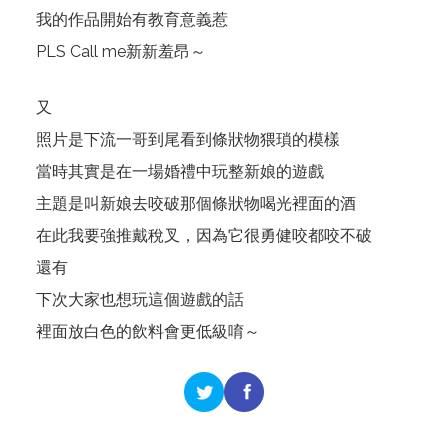
我的作品開始有教育意義惹
PLS Call me新新羞昂～
又
照片是下流一哥到尾看到條狀物猥瑣的模樣
當時其實是在一場婚禮中玩整新娘的遊戲
主題是叫新娘去咬破那個條狀物喝光裡面的酒
在此我要強推戴稅叉，因為它很勇健咬都咬不破
還有
下次大家也想玩這個遊戲的話
裡面放白色的飲料會更低級唷～