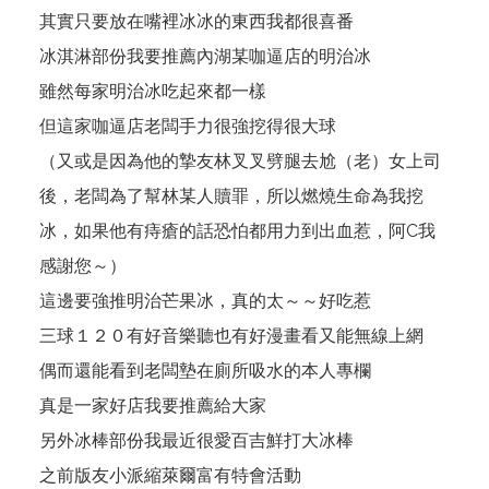
其實只要放在嘴裡冰冰的東西我都很喜番
冰淇淋部份我要推薦內湖某咖逼店的明治冰
雖然每家明治冰吃起來都一樣
但這家咖逼店老闆手力很強挖得很大球
（又或是因為他的摯友林叉叉劈腿去尬（老）女上司
後，老闆為了幫林某人贖罪，所以燃燒生命為我挖
冰，如果他有痔瘡的話恐怕都用力到出血惹，阿C我
感謝您～）
這邊要強推明治芒果冰，真的太～～好吃惹
三球１２０有好音樂聽也有好漫畫看又能無線上網
偶而還能看到老闆墊在廁所吸水的本人專欄
真是一家好店我要推薦給大家
另外冰棒部份我最近很愛百吉鮮打大冰棒
之前版友小派縮萊爾富有特會活動