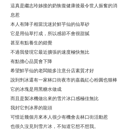
這真是繼志玲姊接的奶恢復健康後最令世人振奮的消
息惹
本人有陣子相當沈迷於鮮芋仙的仙草砂
它是用仙草打成，所以感節不會很甜膩
甚至有點養生的錯覺
不過我發現它最近擴張的速度極快無比
有點擔心品質會下降
希望鮮芋仙的老闆能多注意分店素質才好
說到剉冰還有一家林口街夜市的嘉義紅心粉圓也狠棒
它的冰塊是用黑糖水做成
而且是製冰機做出來的雪片冰口感極佳無比
我封它剉冰界的龍頭
可惜近幾個月來本人很少有機會去林口街活動惹
也很久沒見到雪片冰，不知道它想不想我。