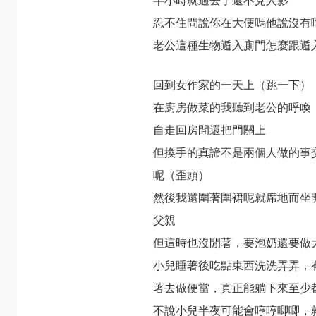
半小時就過去了還不見人影
忍不住問說你在大便嗎他說沒有
老公這種生物遁入廁門怎麼跟遁
回到女作家的一天上（跳一下）
在廚房做菜的我聽到老公的呼喚
自走回房間還把門關上
但換手的真諦不是兩個人做的事
呢（歪頭）
然後我還圍著圍裙呢就席地而坐
父親
但這時也沒閒著，要泡奶還要做
小兒睡著後吃點東西洗洗弄弄，
著去做便當，真正能躺下來至少
不說小兒半夜可能會哼哼唧唧，