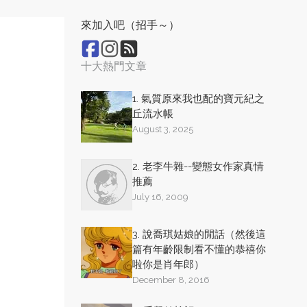
來加入吧（招手～）
十大熱門文章
1. 氣質原來我也配的寶元紀之
丘流水帳
August 3, 2025
2. 老李牛雜--變態女作家真情
推薦
July 16, 2009
3. 說喬琪姑娘的閒話（然後這
篇有年齡限制看不懂的恭禧你
啦你是肖年郎）
December 8, 2016