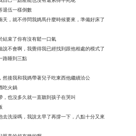
我自己一點產能也沒有還累得半死呢
等退伍一樣倒數
兩天，就不停問我媽馬什麼時候要來，準備好床了
）
於結束了你有沒有鬆一口氣
臉說不會啊，我覺得我已經找到跟他相處的模式了
一路睡到三點
，然後我和我媽帶著兒子吃東西他繼續洽公
酒吃火鍋
帶，也沒多久就一直聽到孩子在哭叫
板
他去洗澡嗎，我說太早了再撐一下，八點十分又來