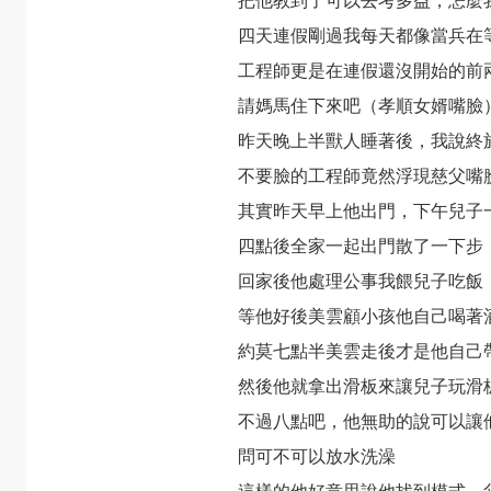
把他教到了可以去考多益，怎麼
四天連假剛過我每天都像當兵在
工程師更是在連假還沒開始的前
請媽馬住下來吧（孝順女婿嘴臉
昨天晚上半獸人睡著後，我說終
不要臉的工程師竟然浮現慈父嘴
其實昨天早上他出門，下午兒子
四點後全家一起出門散了一下步
回家後他處理公事我餵兒子吃飯
等他好後美雲顧小孩他自己喝著
約莫七點半美雲走後才是他自己
然後他就拿出滑板來讓兒子玩滑
不過八點吧，他無助的說可以讓
問可不可以放水洗澡