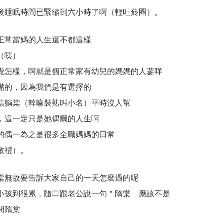
後睡眠時間已緊縮到六小時了啊（輕吐菸圈）。
正常當媽的人生還不都這樣
（咦）
覺怎樣，啊就是個正常家有幼兒的媽媽的人蔘咩
嘴的，因為我們是有選擇的
信躺棠（幹嘛裝熟叫小名）平時沒人幫
，這一定只是她偶爾的人生啊
的偶一為之是很多全職媽媽的日常
敬禮）。
棠無故要告訴大家自己的一天怎麼過的呢
小孩到很累，隨口跟老公說一句＂隋棠 應該不是
問隋棠