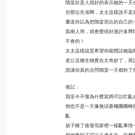
隋棠於是人很好的表示她的一天
但那位先省啊，太太這樣說不是
囊道你以為把隋棠寫出的自己的
當兩人用，就會覺得好過許多釋
不會的！
太太這樣說是希望你能體諒她協
老公這種生物實在太奇妙了，再
誰讓你真的去問隋棠一天都幹了
後記：
我至今不懂為什麼當媽可以忙亂
倒也不是一天像無頭蒼蠅團團轉
亂
孩子睡了後發現家裡一樣亂事情