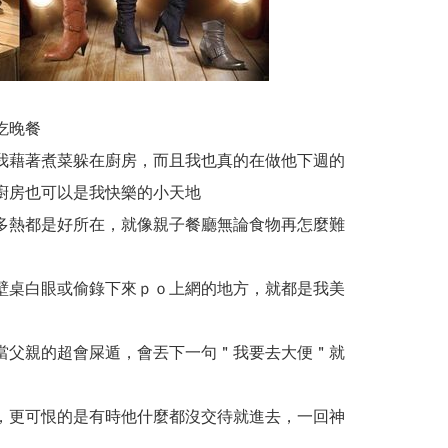
吃晚餐
我藉著煮菜躲在廚房，而且我也真的在做他下週的
廚房也可以是我快樂的小天地
多熱都是好所在，就像親子餐廳無論食物再怎麼難
壁桌白眼或偷錄下來ｐｏ上網的地方，就都是我美
當父親的超會屎遁，會丟下一句＂我要去大便＂就
，更可恨的是有時他什麼都沒交待就進去，一回神