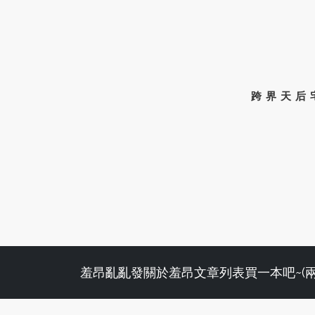
跨界天后
羞昂亂亂發
關於羞昂
文章列表
買一本吧~(