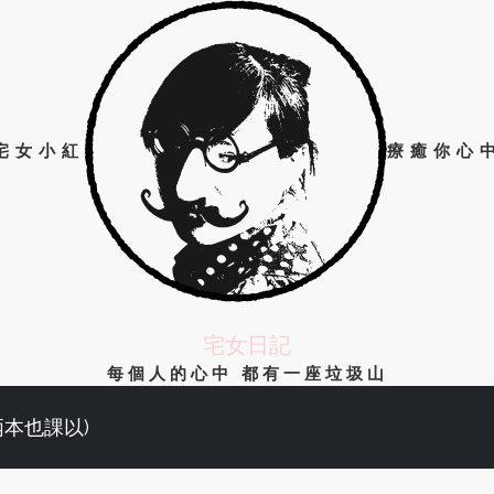
宅女小紅
療癒你心
宅女日記
每個人的心中 都有一座垃圾山
兩本也課以)