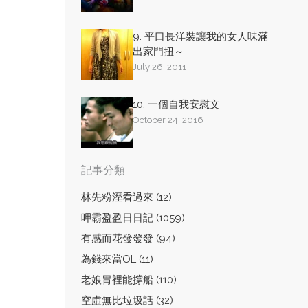
9. 平口長洋裝讓我的女人味滿
出家門扭～
July 26, 2011
10. 一個自我安慰文
October 24, 2016
記事分類
林先粉溼看過來 (12)
呷霸盈盈日日記 (1059)
有感而花發發發 (94)
為錢來當OL (11)
老娘胃裡能撐船 (110)
空虛無比垃圾話 (32)