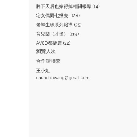
胯下天后也嫁得掉相關報導 (14)
宅女偶爾七投去~ (28)
老蚌生珠系列報導 (35)
育兒樂（才怪） (119)
AV8D都健康 (22)
瀏覽人次
合作請聯繫
王小姐
chunchiawang@gmail.com