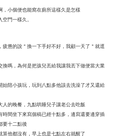
啊，小個便也能窩在廁所這樣久是怎樣
入空門一樣久。
，疲憊的說＂換一下手好不好，我顧一天了＂就逕
交換嗎，為何是把孩兒丟給我讓我丟下做便當大業
開始陪小孩玩，玩到八點多他該去洗澡了才又還給
大人的晚餐，九點哄睡兒子讓老公去吃飯
有時間坐下來寫個稿已經十點多，邊寫還要邊穿插
都要十二點後
就算他都沒有，早上也是七點左右就醒了