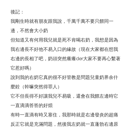
後記：
我剛生時就有朋友跟我說，千萬千萬不要只餵同一
邊，不然會大小奶
但知道又有何用我兒就是死不肯喝右奶，我想是因為
我右邊長不好他不易入口的緣故（現在大家都在想我
右邊的長相了吧，奶頭突然癢癢der大家不要再心繫著
它惹好嗎）
說到我的右奶它真的很不好管教是問題兒童奶界余什
麼銓（幹嘛突然得罪人）
它不但長得不好讓我兒不易吸，還會在我餵左邊時它
一直滴滴答答的好煩
有時一直滴有時又塞住，我那時就是右邊發炎的超痛
反正它就是充滿問題，然後我左奶就一直蓬勃右邊原