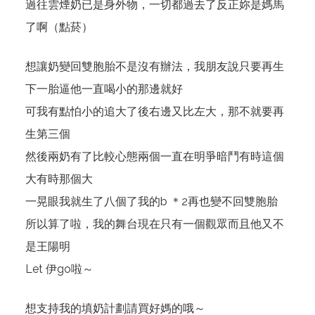
過往雲煙奶已是身外物，一切都過去了反正妳是媽馬
了啊（點菸）
想讓奶變回雙胞胎不是沒有辦法，我朋友說只要再生
下一胎逼他一直喝小的那邊就好
可我有點怕小的追大了後右邊又比左大，那不就要再
生第三個
然後兩奶有了比較心態兩個一直在明爭暗鬥有時這個
大有時那個大
一晃眼我就生了八個了我的b ＊2再也變不回雙胞胎
所以算了啦，我的舞台現在只有一個觀眾而且他又不
是王陽明
Let 伊go啦～
想支持我的填奶計劃請買好媽的哦～