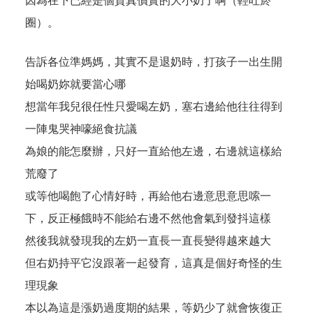
因為在下已經是個貨真價實的大小奶了啊（輕吐菸
圈）。
告訴各位準媽媽，其實不是退奶時，打孩子一出生開
始喝奶妳就要當心哪
想當年我兒很任性只愛喝左奶，塞右邊給他往往得到
一陣鬼哭神嚎絕食抗議
為娘的能怎麼辦，只好一直給他左邊，右邊就這樣給
荒廢了
或等他喝飽了心情好時，再給他右邊意思意思嗦一
下，反正極餓時不能給右邊不然他會氣到發抖這樣
然後我就發現我的左奶一直長一直長變得越來越大
但右奶持平它沒跟著一起發育，這真是個好奇怪的生
理現象
本以為這是漲奶過度期的結果，等奶少了就會恢復正