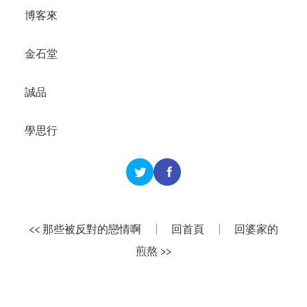
博客來
金石堂
誠品
學思行
<< 那些被反對的戀情啊
|
回首頁
|
回婆家的
煎熬 >>