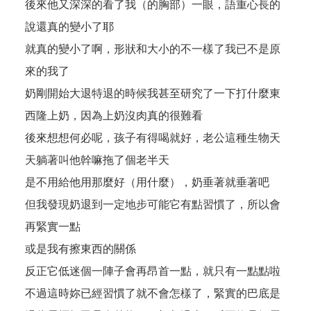
後來他又深深的看了我（的胸部）一眼，語重心長的
說還真的變小了耶
就真的變小了啊，形狀和大小的不一樣了我已不是原
來的我了
奶剛開始大退特退的時候我甚至研究了一下打什麼東
西隆上奶，因為上奶沒肉真的很難看
後來想想何必呢，孩子有得喝就好，老公這種生物天
天躺著叫他幹嘛拖了個老半天
是不用給他用那麼好（用什麼），奶垂著就垂著吧
但我發現奶退到一定地步可能它有點習慣了，所以會
再緊實一點
或是我有擦東西的關係
反正它低迷個一陣子會再昂首一點，就只有一點點啦
不過這時妳已經習慣了就不會怎樣了，緊實的巴底是