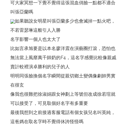
可大家冥想一下覺不覺得這張混血俏臉一點都不適合
叫張亞蘭嗎
如果聽說女明星叫張亞蘭多少也會滅掉一點火吧，
不若雷瑟琳這般引人入勝
名字影響一個人也太大了
比如言承旭要是以本名廖洋震在演藝圈打滾，恐怕也
無法當上風靡萬千師奶的F4，這名字感覺比較像親戚
賣計較裡演卓勝利的兒子的人
明明同張臉換個名字瞬間從親切鄉土變偶像劇帥男實
在很玄
像我也很難把徐淑娟跟女神劃上等號但改成徐若瑄就
可以接受了，可見取個好名字有多重要
最後我想到之前接過客服電話有個女孩兒名叫英純，
這爸媽在取名字時不覺得休誇怪怪嗎