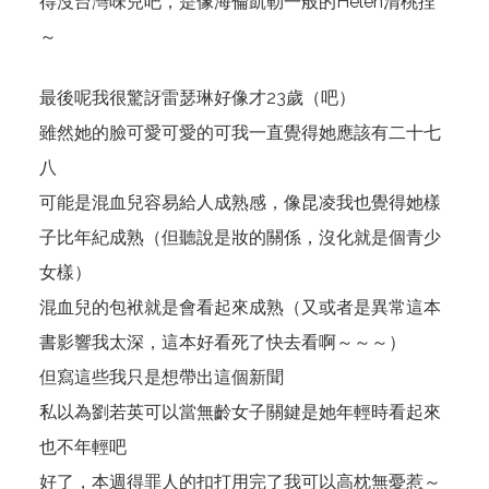
得沒台灣味兒吧，是像海倫凱勒一般的Helen清桃捏
～
最後呢我很驚訝雷瑟琳好像才23歲（吧）
雖然她的臉可愛可愛的可我一直覺得她應該有二十七
八
可能是混血兒容易給人成熟感，像昆凌我也覺得她樣
子比年紀成熟（但聽說是妝的關係，沒化就是個青少
女樣）
混血兒的包袱就是會看起來成熟（又或者是
異常
這本
書影響我太深，這本好看死了快去看啊～～～）
但寫這些我只是想帶出
這個新聞
私以為劉若英可以當無齡女子關鍵是她年輕時看起來
也不年輕吧
好了，本週得罪人的扣打用完了我可以高枕無憂惹～