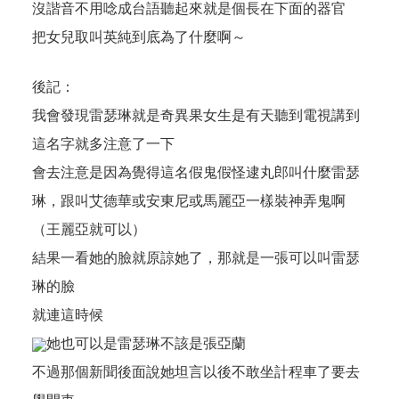
沒諧音不用唸成台語聽起來就是個長在下面的器官
把女兒取叫英純到底為了什麼啊～
後記：
我會發現雷瑟琳就是奇異果女生是有天聽到電視講到
這名字就多注意了一下
會去注意是因為覺得這名假鬼假怪逮丸郎叫什麼雷瑟
琳，跟叫艾德華或安東尼或馬麗亞一樣裝神弄鬼啊
（王麗亞就可以）
結果一看她的臉就原諒她了，那就是一張可以叫雷瑟
琳的臉
就連這時候
她也可以是雷瑟琳不該是張亞蘭
不過那個新聞後面說她坦言以後不敢坐計程車了要去