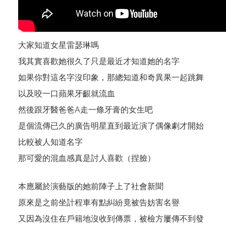
大家知道女星雷瑟琳嗎
我其實喜歡她很久了只是最近才知道她的名字
如果你對這名字沒印象，那總知道和奇異果一起跳舞
以及咬一口蘋果牙齦就流血
然後跟牙醫爸爸A走一條牙膏的女生吧
是個流傳已久的廣告明星直到最近演了偶像劇才開始
比較被人知道名字
那可愛的混血感真是討人喜歡（捏臉）
本應屬於演藝版的她前陣子上了社會新聞
原來是之前坐計程車有點糾紛竟被告妨害名譽
又因為沒住在戶籍地沒收到傳票，被檢方屢傳不到發