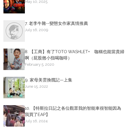
May 10, 2025
7. 老李牛雜--變態女作家真情推薦
July 16, 2009
8. 【工商】有了TOTO WASHLET+ 咖稱也能當貴婦
啊（屁股翹小指喝咖啡）
February 5, 2020
9. 家母美雲換髖記—上集
June 15, 2022
10. 【特斯拉日記之各位觀眾我的智能車很智能因為
我買了EAP】
July 16, 2024