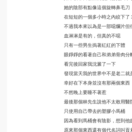
她的陰部有點像這個
旋轉鼻毛刀
在短短的一個多小時之內絞下了
不過我本來以為是一部噁爛片但
血淋淋是有的，但真的不噁
只有一些男生摀著紅紅的下體
眼錚錚的看著自己和弟弟骨肉分
看完後回家我沈澱了一下
發現當天我的世界中不是老二就
幸好在下本身並沒有那兩個東西
不然晚上要睡不著惹
最後那個林先生說他不太敢用醫
只使用自己帶去的塑膠小馬桶
因為看到馬桶會有陰影，想到他
原來那個東西還有個代名詞叫貢