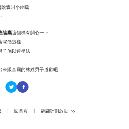
稱陰囊叫小鈴噹
～
咬陰囊
這個標有開心一下
店喝酒這樣
男子施以連坐法
出來跟全國的林姓男子道歉吧
節
|
回首頁
|
翩翩計劃啟動! >>