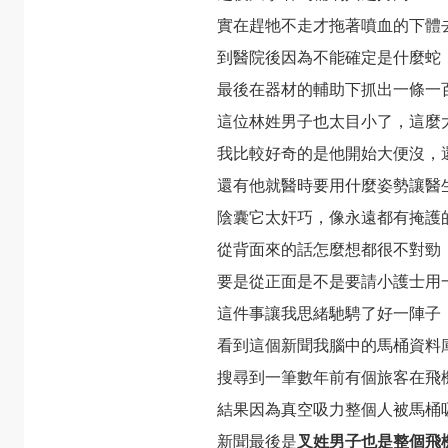
實在趕牠不走才拖著噴血的下體
到醫院後因為不能確定是什麼蛇
最後在器材的輔助下抓出一條一
這位林姓男子也太目小了，這麼
我比較好奇的是他開始大便沒，
還有他就醫時要用什麼姿勢讓醫
陰囊它太奸巧，像永遠都有掩護
從背面來的話怎麼想都很不對勁
要是從正面是不是要請小護士用
這件事讓我思緒馳騁了好一陣子
看到這個新聞我腦中的馬桶資料
搜尋到一筆數年前有個旅客在飛
結果因為真空吸力整個人被馬桶
新聞最後是
叉姓男子也是整個飛