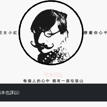
宅女小紅
療癒你心
宅女日記
每個人的心中 都有一座垃圾山
兩本也課以)