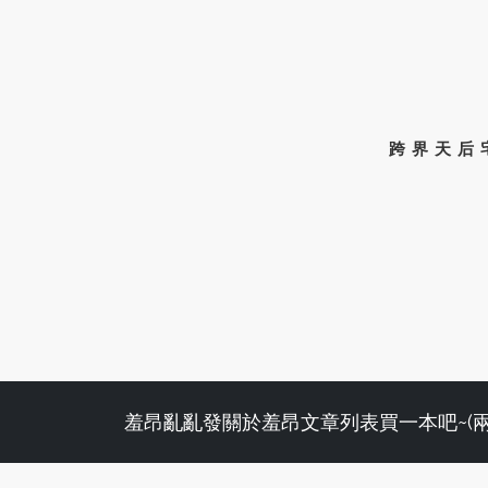
跨界天后
羞昂亂亂發
關於羞昂
文章列表
買一本吧~(