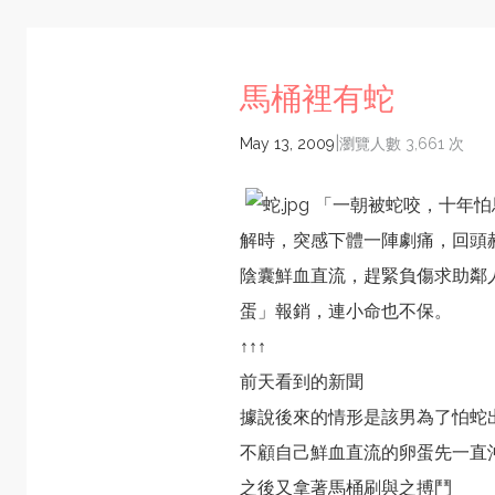
馬桶裡有蛇
|
May 13, 2009
瀏覽人數 3,661 次
「一朝被蛇咬，十年怕
解時，突感下體一陣劇痛，回頭
陰囊鮮血直流，趕緊負傷求助鄰
蛋」報銷，連小命也不保。
↑↑↑
前天看到的新聞
據說後來的情形是該男為了怕蛇
不顧自己鮮血直流的卵蛋先一直
之後又拿著馬桶刷與之搏鬥