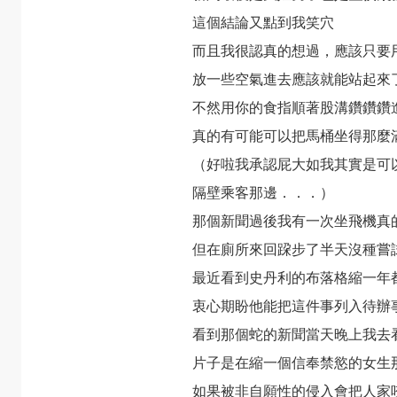
這個結論又點到我笑穴
而且我很認真的想過，應該只要
放一些空氣進去應該就能站起來
不然用你的食指順著股溝鑽鑽鑽
真的有可能可以把馬桶坐得那麼
（好啦我承認屁大如我其實是可
隔壁乘客那邊．．．）
那個新聞過後我有一次坐飛機真
但在廁所來回跥步了半天沒種嘗
最近看到史丹利的布落格縮一年
衷心期盼他能把這件事列入待辦
看到那個蛇的新聞當天晚上我去
片子是在縮一個信奉禁慾的女生
如果被非自願性的侵入會把人家