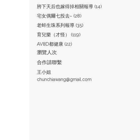
胯下天后也嫁得掉相關報導 (14)
宅女偶爾七投去~ (28)
老蚌生珠系列報導 (35)
育兒樂（才怪） (119)
AV8D都健康 (22)
瀏覽人次
合作請聯繫
王小姐
chunchiawang@gmail.com