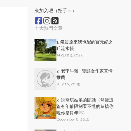
來加入吧（招手～）
十大熱門文章
1. 氣質原來我也配的寶元紀之
丘流水帳
August 3, 2025
2. 老李牛雜--變態女作家真情
推薦
July 16, 2009
3. 說喬琪姑娘的閒話（然後這
篇有年齡限制看不懂的恭禧你
啦你是肖年郎）
December 8, 2016