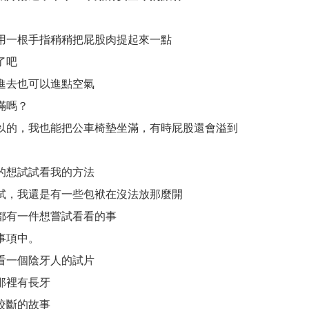
用一根手指稍稍把屁股肉提起來一點
了吧
進去也可以進點空氣
滿嗎？
以的，我也能把公車椅墊坐滿，有時屁股還會溢到
的想試試看我的方法
試，我還是有一些包袱在沒法放那麼開
都有一件想嘗試看看的事
事項中。
看一個
陰牙人
的試片
那裡有長牙
咬斷的故事