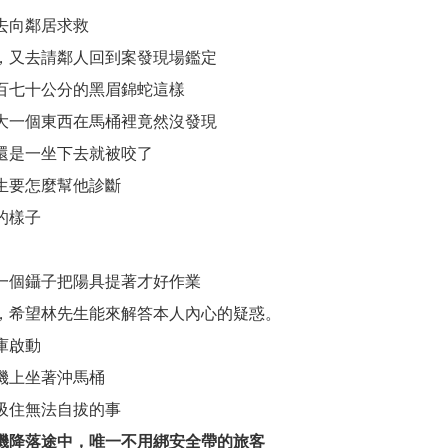
去向鄰居求救
，又去請鄰人回到案發現場鑑定
百七十公分的黑眉錦蛇這樣
大一個東西在馬桶裡竟然沒發現
還是一坐下去就被咬了
生要怎麼幫他診斷
的樣子
一個鑷子把陽具提著才好作業
，希望林先生能來解答本人內心的疑惑。
庫啟動
機上坐著沖馬桶
吸住無法自拔的事
機降落途中，唯一不用綁安全帶的旅客