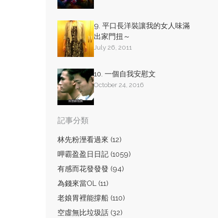
9. 平口長洋裝讓我的女人味滿
出家門扭～
July 26, 2011
10. 一個自我安慰文
October 24, 2016
記事分類
林先粉溼看過來 (12)
呷霸盈盈日日記 (1059)
有感而花發發發 (94)
為錢來當OL (11)
老娘胃裡能撐船 (110)
空虛無比垃圾話 (32)