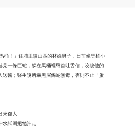
馬桶！」住埔里鎮山區的林姓男子，日前坐馬桶小
赫見一條巨蛇，躲在馬桶裡昂首吐舌信，咬破他的
人送醫；醫生說所幸黑眉錦蛇無毒，否則不止「蛋
出來傷人
沖水試圖把牠沖走