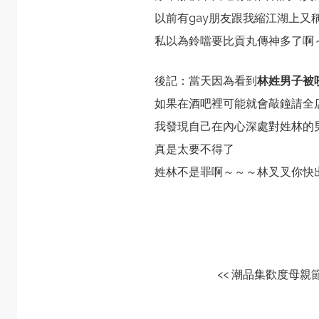
以前有gay朋友跟我縮江湖上又
私以為鈴噹要比貢丸傳神多了啊
後記：當天因為看到
林姓男子被
如果在酒吧裡可能就會敲鐘請全
我發現自己在內心深處對姓林的
真是太要不得了
姓林不是罪啊～～～林叉叉你快
<< 潮品集歡度母親