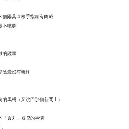
３個陽具４根手指頭有夠威
很不噁爛
離的鏡頭
是陰囊沒有善終
院的馬桶（又跳回那個新聞上）
的「貢丸」被咬的事情
丸