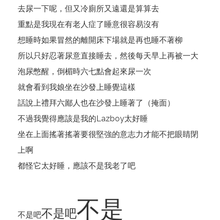
去尿一下呢，但又冷廁所又遠還是算算去
重點是我現在有老人症了睡意很容易沒有
想睡時如果冒然的離開床下場就是再也睡不著柳
所以只好忍著尿意直接睡去，然後每天早上再被一大
泡尿憋醒，倒楣時六七點會起來尿一次
就會看到我娘坐在沙發上睡覺這樣
話說上禮拜六鄙人也在沙發上睡著了（掩面）
不過我覺得應該是我的Lazboy太好睡
坐在上面搖著搖著要很堅強的意志力才能不把眼睛閉
上啊
都怪它太好睡，應該不是我老了吧
不是
不是吧
不是吧