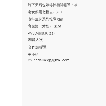
胯下天后也嫁得掉相關報導 (14)
宅女偶爾七投去~ (28)
老蚌生珠系列報導 (35)
育兒樂（才怪） (119)
AV8D都健康 (22)
瀏覽人次
合作請聯繫
王小姐
chunchiawang@gmail.com