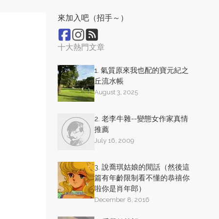
來加入吧（招手～）
十大熱門文章
1. 氣質原來我也配的寶元紀之
丘流水帳
August 3, 2025
2. 老李牛雜--變態女作家真情
推薦
July 16, 2009
3. 說喬琪姑娘的閒話（然後這
篇有年齡限制看不懂的恭禧你
啦你是肖年郎）
December 8, 2016