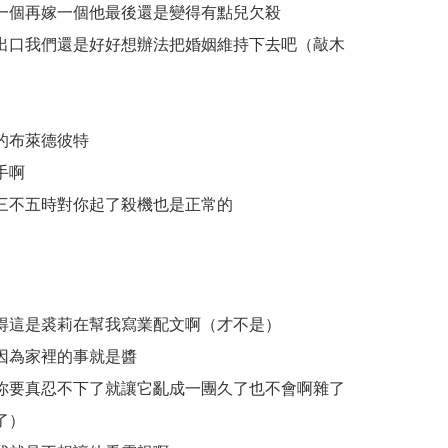
一個再嫁一個他最後還是變得有點兒欠殺
出口我們還是好好想辦法把婚姻維持下去吧（敲木
的布萊德彼特
手啊
三不五時對你起了殺機也是正常的
。
得這是裘莉在幫我寫業配文啊（才不是）
因為家裡的事就是醬
你要真忍不下了就讓它亂成一團久了也不會啊雜了
了）