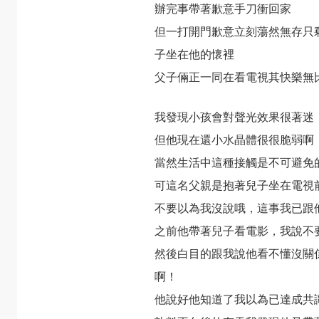
辦完事帶著歉意手刀衝回家
但一打開門歉意立刻蕩然無存只
子坐在他的懷裡
父子倆正一同在看電視其快樂無
我發現小孩會對聲光效果很著迷
但他現在還小水晶體很很脆弱啊
當然生活中這種接觸是不可避免
可這名父親是抱著兒子坐在電視
不要以為我沒說哦，這事我已跟
之前他帶著兒子看電影，我說不
然後白目的跟我說他看不懂沒關
啊！
他說好他知道了我以為已達成共