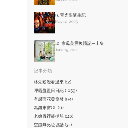
9. 青光眼誕生記
May 10, 2025
10. 家母美雲換髖記—上集
June 15, 2022
記事分類
林先粉溼看過來 (12)
呷霸盈盈日日記 (1059)
有感而花發發發 (94)
為錢來當OL (11)
老娘胃裡能撐船 (110)
空虛無比垃圾話 (32)