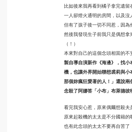
比如後來我再看到橘子拿完遺留
一人卻燈火通明的房間，以及沒
但有了孩子後一切不同惹，因為
然後我發現生子前我只是偶想拿
（！）
本來對自己的這個念頭相當的不
製自導自演新作《海邊》，找小
機，也讓外界開始聯想裘莉與小
那個妳瘋狂愛著的人！」還說兩
念殺了阿娜答「小布」布萊德彼
看完我安心惹，原來偶爾想殺夫
原來起殺機的太太是不分國籍的
也有此念頭的太太不要再自苦了