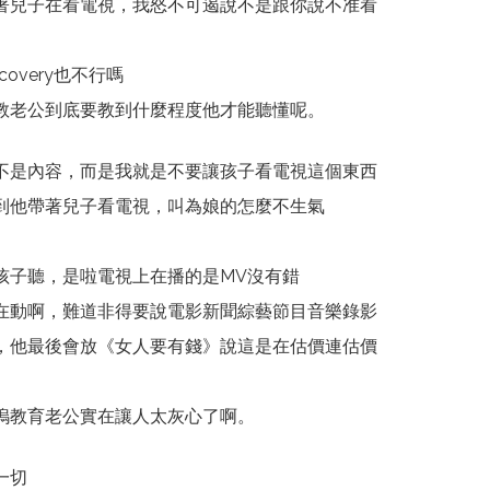
著兒子在看電視，我怒不可遏說不是跟你說不准看
overy也不行嗎
教老公到底要教到什麼程度他才能聽懂呢。
不是內容，而是我就是不要讓孩子看電視這個東西
到他帶著兒子看電視，叫為娘的怎麼不生氣
孩子聽，是啦電視上在播的是MV沒有錯
在動啊，難道非得要說電影新聞綜藝節目音樂錄影
，他最後會放《女人要有錢》說這是在估價連估價
嗚教育老公實在讓人太灰心了啊。
一切