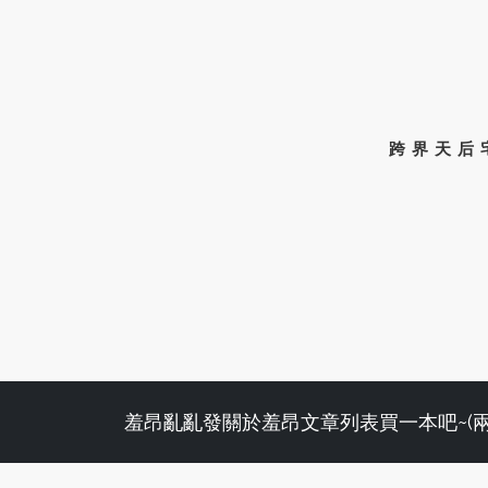
跨界天后
羞昂亂亂發
關於羞昂
文章列表
買一本吧~(