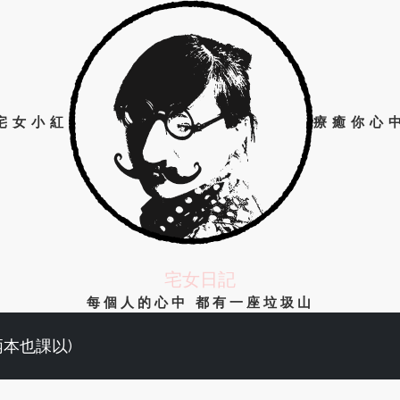
宅女小紅
療癒你心
宅女日記
每個人的心中 都有一座垃圾山
兩本也課以)