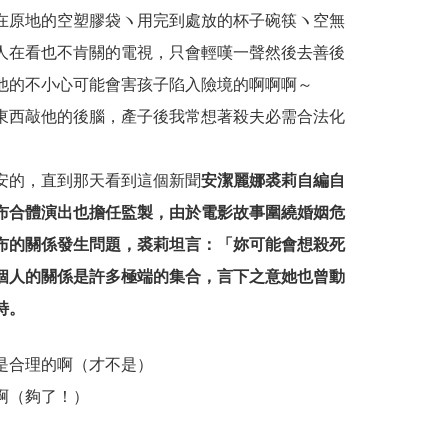
在原地的空塑膠袋ヽ用完到處放的杯子碗筷ヽ空無
人在看也不肯關的電視，只會輕嘆一聲然後去善後
他的不小心可能會害孩子陷入險境的啊啊啊～
東西敲他的後腦，產子後我常想著殺夫必需合法化
安的，直到那天看到這個新聞
安潔麗娜裘莉自編自
布合體演出也擔任監製，由於電影故事圍繞婚姻危
布的關係發生問題，裘莉坦言：「妳可能會想殺死
個人的關係是許多極端的集合，言下之意她也曾動
特。
是合理的啊（才不是）
啊（夠了！）