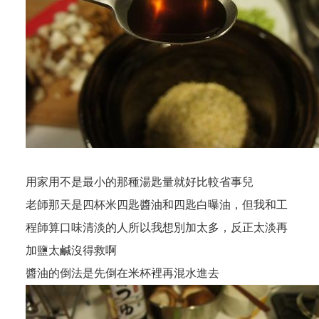
用家用不是最小的那種湯匙量就好比較省事兒
老師那天是四杯米四匙醬油和四匙白曝油，但我和工
程師算口味清淡的人所以我想別加太多，反正太淡再
加鹽太鹹沒得救啊
醬油的倒法是先倒在米杯裡再混水進去