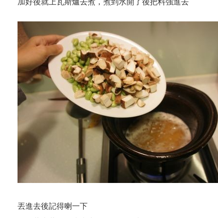
加好後就上瓦斯爐去煮，煮到水開了後把料強進去
丟進去後記得喇一下