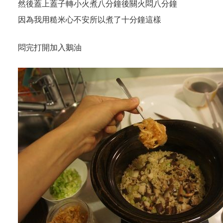
然後蓋上蓋子轉小火煮八分鐘後關火悶八分鐘
因為我用糙米心不安所以煮了十分鐘這樣
悶完打開加入鵝油