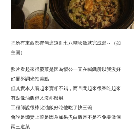
把所有東西都攪勻這道亂七八糟坎飯就完成溜～（如
主圖）
照片看起來很慶菜是因為惱公一直在喊餓所以我沒好
好擺盤調光拍美點
但其實本人看起來賣相不錯，而且聞起來很香吃起來
有點像油飯但又沒那麼鹹
工程師說很棒比油飯好吃他吃了快三碗
會說是懶妻上菜是因為如果煮白飯是不是不免要做個
兩三道菜