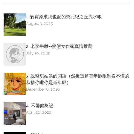
1. 氣質原來我也配的寶元紀之丘流水帳
August 3, 2025
2. 老李牛雜--變態女作家真情推薦
July 16, 2009
3. 說喬琪姑娘的閒話（然後這篇有年齡限制看不懂的
恭禧你啦你是肖年郎）
December 8, 2016
4. 禾馨健檢記
April 26, 2022