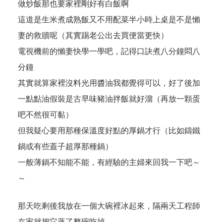
做炒飯那也要家裡剛好有白飯啊
這道是生米煮成熟飯又不用配菜半小時上桌是不是懶
妻的救贖呢（其實踢老公出去買便當更快）
電視機前的懶妻快學一學吧，記得口訣煮八分鐘悶八
分鐘
其實就算家裡沒料光用醬油我都覺得可以，好了後加
一點點油假裝是古早味豬油拌飯就好溜（再放一顆蛋
吧不然很可黏）
但我疑心要用那種保溫度好點的厚鍋才行（比如鑄鐵
鍋或有些蓋子超厚那種鍋）
一般薄鍋不知能不能，有經驗的主婦來回我一下吧～
～
那天吃剩後我放在一個大碗裡冰起來，隔兩天工程師
在家就把它蒸了整碗吃掉