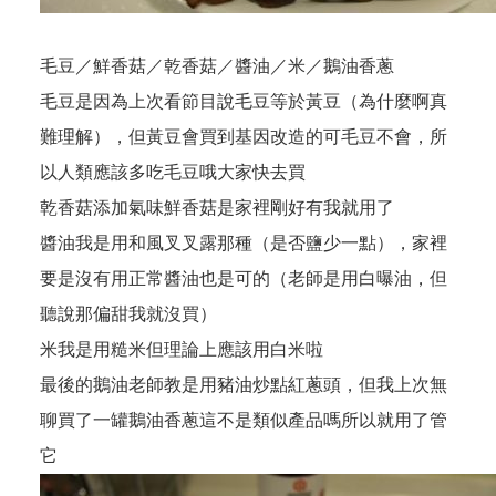
毛豆／鮮香菇／乾香菇／醬油／米／鵝油香蔥
毛豆是因為上次看節目說毛豆等於黃豆（為什麼啊真
難理解），但黃豆會買到基因改造的可毛豆不會，所
以人類應該多吃毛豆哦大家快去買
乾香菇添加氣味鮮香菇是家裡剛好有我就用了
醬油我是用和風叉叉露那種（是否鹽少一點），家裡
要是沒有用正常醬油也是可的（老師是用白曝油，但
聽說那偏甜我就沒買）
米我是用糙米但理論上應該用白米啦
最後的鵝油老師教是用豬油炒點紅蔥頭，但我上次無
聊買了一罐鵝油香蔥這不是類似產品嗎所以就用了管
它