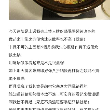
今天這飯是上週我去上雙人牌廚藝課學習後改良的
做起來非常之方便快速失敗率也不高（我猜）
非做不可的主因是N個月前我失心瘋發作買了這個
炊
飯土鍋
用這鍋做飯看起來是不是很溫馨
加上那天博客來無印好像八折結帳再打折之類能不買
能不買嗎
而且我瘋了我其實是想把它塞進大同電鍋裡的
誰知道錯估形勢根本放不進，可它真的看起來很溫暖
啊我捨不得退（家庭不夠溫暖要靠這只鍋就是）
所以那天學到瓦斯爐煮飯我立馬想試試，買了很久終