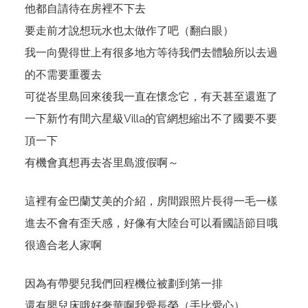
他都自請待在房裡不下去
要走前才說想玩水也太做作了吧（翻白眼）
我一向覺得世上有很多地方等待我們去體驗所以去過
的不需要重覆去
可從峇里島回來後我一直在懷念它，有天甚至還逛了
一下新竹有間六星級Villa的官網想縮出不了國要不要
頂一下
有機會真想再去峇里島渡假啊～
這裡
有金巴蘭艾美的介紹，房間跟照片長得一毛一樣
進去不會有歪夭感，好像有大陸台可以看國語節目哦
很適合老人家啊
因為有帶嬰兒我們回程機位被劃到第一排
還有嬰兒床哦好奢華啊我愛長榮（手比愛心）