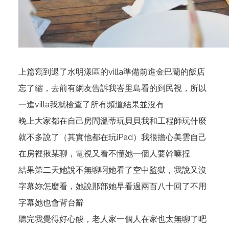
上篇寫到退了水明漾區的villa準備前進金巴蘭的飯店
忘了縮，去前有網友告訴我峇里島看的到民視，所以
一進villa我就檢查了所有頻道結果並沒有
晚上大家都在自己房間溫蒂玩貝貝我和工程師玩什麼
就不多說了（其實他都在玩iPad）我很擔心美雲自己
在房裡揪某聊，電視又看不懂她一個人要幹嘛捏
結果第二天她說不無聊啊她看了空中監獄，我說又沒
字幕妳怎麼看，她說那部她早看過兩百八十回了不用
字幕她也會背台辭
聽完我覺得好心酸，老人家一個人在家也太無聊了吧