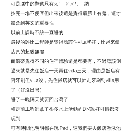
可是腦中的辭彙只有ㄤˇ ㄍㄨㄣ 納
按完一場不便宜但出來後還是覺得肩膀上有鬼，這才
體會到英文的重要性
以前上課時不該一直睡的
最後的評比工程師是覺得應該住villa就好，比起來飯
店真的超級無趣
而溫蒂覺得不同的住宿體驗還是都要有，不過應該倒
過來就是先住飯店一天再住villa三天，理由是飯店有
附牙刷但villa沒，先住飯店就可以幹走牙刷到villa用
了（好沒出息）
睡了一晚隔天就要回台灣了
臨走前工程師拿了很多水上活動的DM說好可惜都沒
玩到
可有時間他明明都在玩iPad，連我們要去飯店游泳池