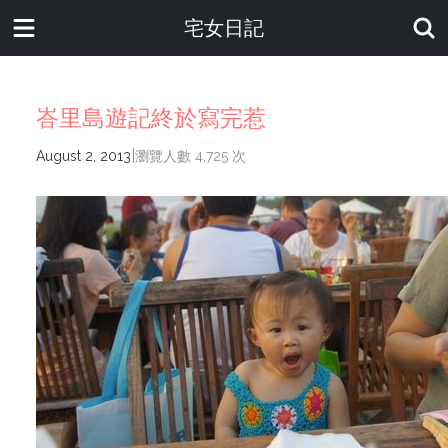
宅女日記
峇里島遊記終於寫完惹
|
August 2, 2013
瀏覽人數 4,725 次