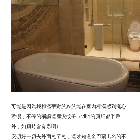
可能是因為我和溫蒂對於終於能在室內棒溜感到滿心
歡暢，不停的稱讚這裡沒蚊子（villa的廁所都半戶
外，如廁時會有蟲啊）
安頓好一切去外面晃了晃，這才知道金巴蘭出名的不