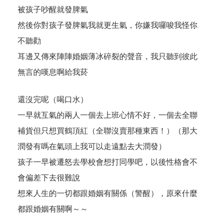
被孩子吵醒就發脾氣
然後你對孩子發脾氣我就更生氣，你嫌我囉唆我怪你
不聽勸
耳邊又傳來陣陣婚姻薄冰碎裂的聲音，我只聽到彼此
無言的嘆息啊給我菸
還沒完呢（喝口水）
一早就互氣的兩人一個去上班心情不好，一個去全聯
補貨但只想買鶴頂紅（全聯沒賣那種東西！）（那大
潤發有嗎在氣頭上我可以走遠點去大潤發）
孩子一早被遷怒去學校會想打同學吧，以後性格會不
會偏差下去很難說
想來人生的一切都跟婚姻有關係（警醒），原來什麼
都跟婚姻有關啊～～