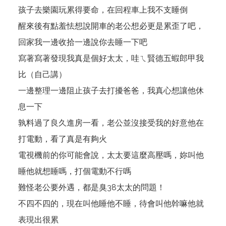
孩子去樂園玩累得要命，在回程車上我不支睡倒
醒來後有點羞怯想說開車的老公想必更是累歪了吧，
回家我一邊收拾一邊說你去睡一下吧
寫著寫著發現我真是個好太太，哇ㄟ賢德五蝦郎甲我
比（自己講）
一邊整理一邊阻止孩子去打擾爸爸，我真心想讓他休
息一下
孰料過了良久進房一看，老公並沒接受我的好意他在
打電動，看了真是有夠火
電視機前的你可能會說，太太要這麼高壓嗎，妳叫他
睡他就想睡嗎，打個電動不行嗎
難怪老公要外遇，都是臭38太太的問題！
不四不四的，現在叫他睡他不睡，待會叫他幹嘛他就
表現出很累