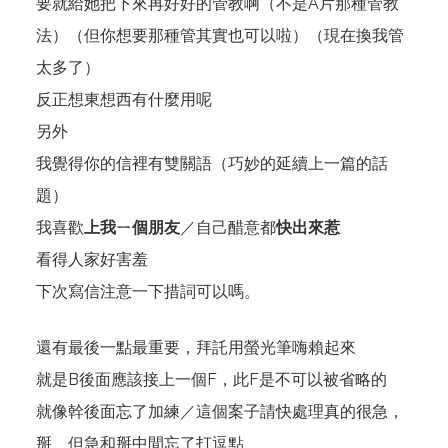
要就給她把下來再好好的管教啊（不是A片那種管教
法）（但你想要那種管其實也可以啦）（現在換我管
太多了）
反正想東想西有什麼用呢
另外
我覺得你的信裡有雙關語（巧妙的延續上一篇的話
題）
我喜歡
上我ㄧ個朋友
／自己醋意都
快出來惹
看得人家好害羞
下次寫信注意一下措詞可以嗎。
還有最後一點最重要，拜託用螢光筆嗨賴起來
就是B後面應該接上一個F，此F是不可以被省略的
就像幹後面忘了加練／這個案子請快處理真的很急，
掰 但急和掰中間忘了打逗點