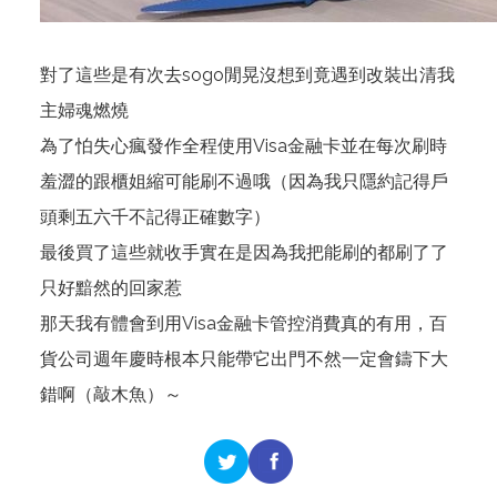
對了這些是有次去sogo閒晃沒想到竟遇到改裝出清我
主婦魂燃燒
為了怕失心瘋發作全程使用Visa金融卡並在每次刷時
羞澀的跟櫃姐縮可能刷不過哦（因為我只隱約記得戶
頭剩五六千不記得正確數字）
最後買了這些就收手實在是因為我把能刷的都刷了了
只好黯然的回家惹
那天我有體會到用Visa金融卡管控消費真的有用，百
貨公司週年慶時根本只能帶它出門不然一定會鑄下大
錯啊（敲木魚）～