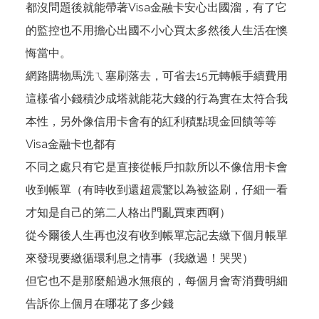
都沒問題後就能帶著Visa金融卡安心出國溜，有了它
的監控也不用擔心出國不小心買太多然後人生活在懊
悔當中。
網路購物馬洗ㄟ塞刷落去，可省去15元轉帳手續費用
這樣省小錢積沙成塔就能花大錢的行為實在太符合我
本性，另外像信用卡會有的紅利積點現金回饋等等
Visa金融卡也都有
不同之處只有它是直接從帳戶扣款所以不像信用卡會
收到帳單（有時收到還超震驚以為被盜刷，仔細一看
才知是自己的第二人格出門亂買東西啊）
從今爾後人生再也沒有收到帳單忘記去繳下個月帳單
來發現要繳循環利息之情事（我繳過！哭哭）
但它也不是那麼船過水無痕的，每個月會寄消費明細
告訴你上個月在哪花了多少錢