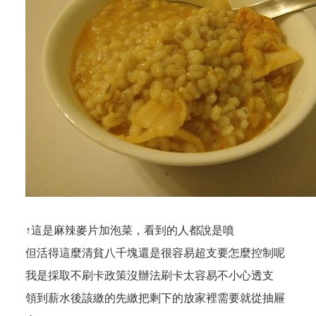
↑這是麻辣麥片加泡菜，看到的人都說是噴
但活得這麼清貧八千塊還是很容易超支要怎麼控制呢
我是採取不刷卡政策沒辦法刷卡太容易不小心透支
領到薪水後該繳的先繳把剩下的放家裡需要就從抽屜