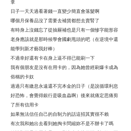
拿
日子一天天過看著錢一直變少簡直會落髮啊
哪個月保養品沒了需要去補貨都想去賣腎了
有時身上沒錢忘了從抽屜補也是只有一個慘字能形容
老身應該就是那時候學會國劇甩頭的吧（在逆境中還
能學到新才藝我好棒）
不過幸好還有卡在身上逼不得已能刷一下
我有個朋友是沒有在用卡的，因為她曾經刷爆卡成為
俗稱的卡奴
過過只有繳息永遠還不完本金的日子（是說循環利息
好恐怖，會覺得銀行是吸血蟲啊）後來就痛定思痛剪
了所有信用卡
如果無法信任自己的自制力的話這招其實很不賴
有次我和她出去看到她掏卡問縮妳不是不辦卡了嗎