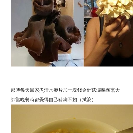
那時每天回家煮清水麥片加十塊錢金針菇灑幾顆烹大
師當晚餐時都覺得自己豬狗不如（拭淚）