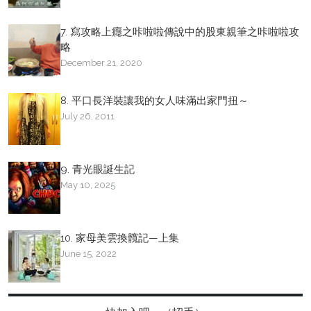
7. 寫攻略上癮之咔啦啦傳說中的股東親筆之咔啦啦攻
略
December 21, 2020
8. 平口長洋裝讓我的女人味滿出家門扭～
July 26, 2011
9. 青光眼誕生記
May 10, 2025
10. 家母美雲換髖記—上集
June 15, 2022