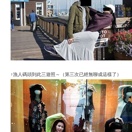
↑漁人碼頭到此三遊照～（第三次已經無聊成這樣了）