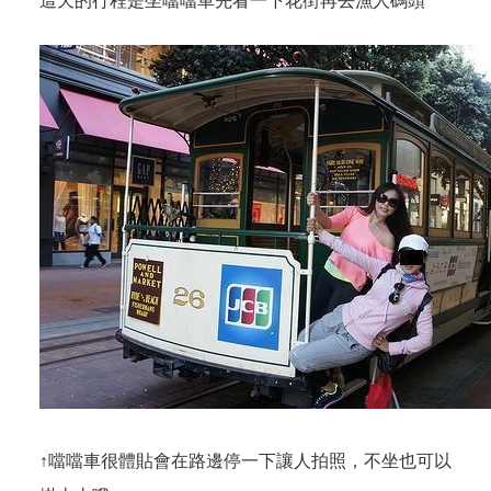
這天的行程是坐噹噹車先看一下花街再去漁人碼頭
↑噹噹車很體貼會在路邊停一下讓人拍照，不坐也可以