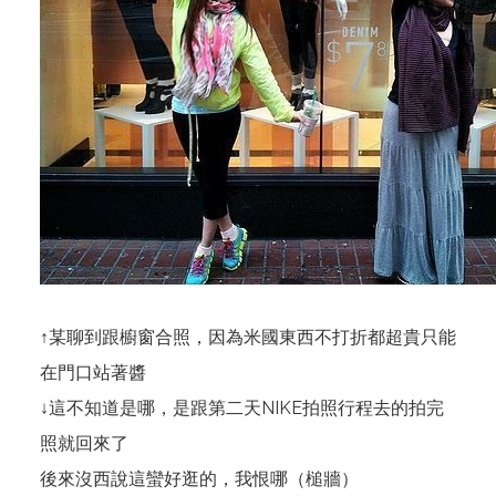
↑某聊到跟櫥窗合照，因為米國東西不打折都超貴只能
在門口站著醬
↓這不知道是哪，是跟第二天NIKE拍照行程去的拍完
照就回來了
後來沒西說這蠻好逛的，我恨哪（槌牆）