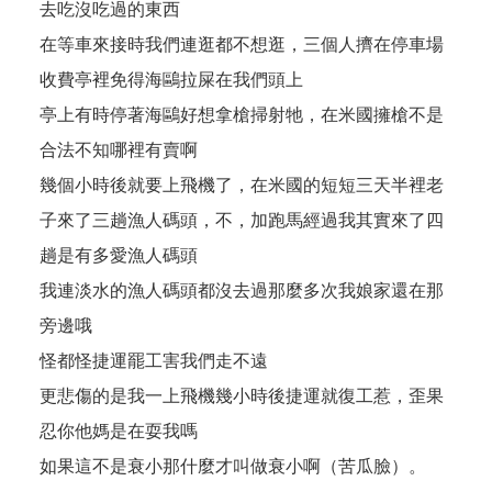
去吃沒吃過的東西
在等車來接時我們連逛都不想逛，三個人擠在停車場
收費亭裡免得海鷗拉屎在我們頭上
亭上有時停著海鷗好想拿槍掃射牠，在米國擁槍不是
合法不知哪裡有賣啊
幾個小時後就要上飛機了，在米國的短短三天半裡老
子來了三趟漁人碼頭，不，加跑馬經過我其實來了四
趟是有多愛漁人碼頭
我連淡水的漁人碼頭都沒去過那麼多次我娘家還在那
旁邊哦
怪都怪捷運罷工害我們走不遠
更悲傷的是我一上飛機幾小時後捷運就復工惹，歪果
忍你他媽是在耍我嗎
如果這不是衰小那什麼才叫做衰小啊（苦瓜臉）。