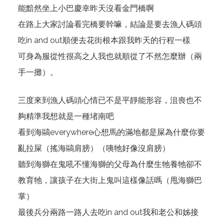
能黯然坐上小巴慶幸昨天沒看金門橋啊
在路上大家討論看完橋要幹嘛，結論是要去漁人碼頭
吃in and out順便去花街根本跟我昨天的行程一樣
可身為服從性很高之人我也就順從了不然怎麼辦（兩
手一攤）。
三度來到漁人碼頭心情已不是平靜能形容，沮喪也不
夠精準我想就是一種堵南吧
看到海鷗everywhere心想馬的滿地都是屎為什麼你要
亂拉屎（搖海鷗肩膀）（咦牠好像沒肩膀）
聽到海獅在鬼吼不懂海獅的父母為什麼生牠養牠卻不
教育牠，讓孩子在大街上鬼叫這樣像話嗎（甩海獅巴
掌）
最後兵分兩路一路人去吃in and out我和老公和姊接