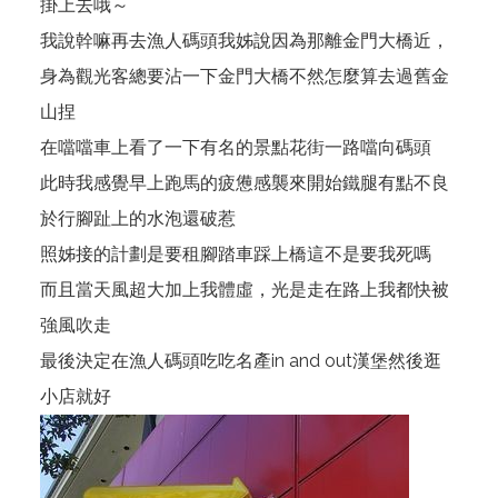
掛上去哦～
我說幹嘛再去漁人碼頭我姊說因為那離金門大橋近，
身為觀光客總要沾一下金門大橋不然怎麼算去過舊金
山捏
在噹噹車上看了一下有名的景點花街一路噹向碼頭
此時我感覺早上跑馬的疲憊感襲來開始鐵腿有點不良
於行腳趾上的水泡還破惹
照姊接的計劃是要租腳踏車踩上橋這不是要我死嗎
而且當天風超大加上我體虛，光是走在路上我都快被
強風吹走
最後決定在漁人碼頭吃吃名產in and out漢堡然後逛
小店就好