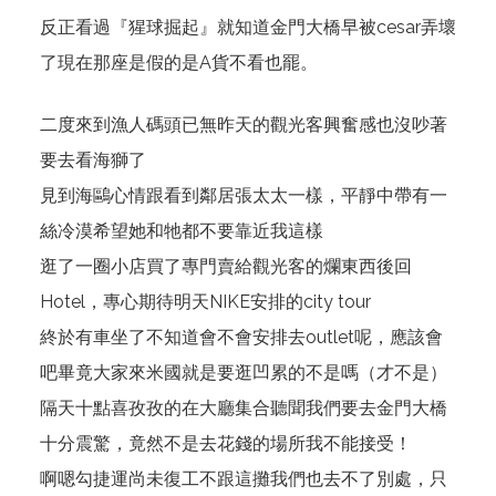
反正看過『猩球掘起』就知道金門大橋早被cesar弄壞
了現在那座是假的是A貨不看也罷。
二度來到漁人碼頭已無昨天的觀光客興奮感也沒吵著
要去看海獅了
見到海鷗心情跟看到鄰居張太太一樣，平靜中帶有一
絲冷漠希望她和牠都不要靠近我這樣
逛了一圈小店買了專門賣給觀光客的爛東西後回
Hotel，專心期待明天NIKE安排的city tour
終於有車坐了不知道會不會安排去outlet呢，應該會
吧畢竟大家來米國就是要逛凹累的不是嗎（才不是）
隔天十點喜孜孜的在大廳集合聽聞我們要去金門大橋
十分震驚，竟然不是去花錢的場所我不能接受！
啊嗯勾捷運尚未復工不跟這攤我們也去不了別處，只