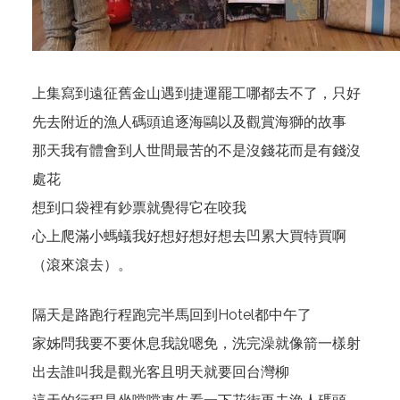
上集寫到遠征舊金山遇到捷運罷工哪都去不了，只好
先去附近的漁人碼頭追逐海鷗以及觀賞海獅的故事
那天我有體會到人世間最苦的不是沒錢花而是有錢沒
處花
想到口袋裡有鈔票就覺得它在咬我
心上爬滿小螞蟻我好想好想好想去凹累大買特買啊
（滾來滾去）。
隔天是路跑行程跑完半馬回到Hotel都中午了
家姊問我要不要休息我說嗯免，洗完澡就像箭一樣射
出去誰叫我是觀光客且明天就要回台灣柳