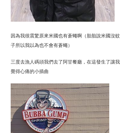
因為我很震驚原來米國也有蒼蠅啊（胎胎說米國沒蚊
子所以我以為也不會有蒼蠅）
三度去漁人碼頭我們去了阿甘餐廳，在這發生了讓我
覺得心痛的小插曲