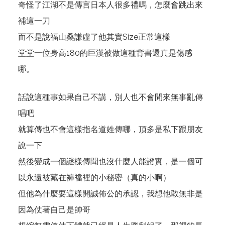
奇怪了江湖不是傳言日本人很多禮嗎，怎麼會跳出來
補這一刀
而不是說福山桑謙虛了他其實Size正常這樣
堂堂一位身高180的巨漢被做這種背書還真是傷感
哪。
話說這種事如果自己不講，別人也不會閒來無事亂傳
唱吧
就算傳也不會這樣指名道姓傳哪，頂多是私下跟朋友
說一下
然後變成一個謎樣傳聞也沒什麼人能證實，是一個可
以永遠被藏在褲襠裡的小秘密（真的小啊）
但他為什麼要這樣開誠佈公的承認，我想他敢無非是
因為仗著自己是帥哥