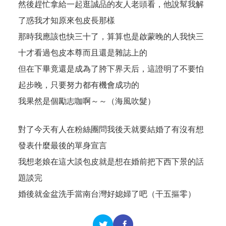
然後趕忙拿給一起逛誠品的友人老頭看，他說幫我解
了惑我才知原來包皮長那樣
那時我應該也快三十了，算算也是啟蒙晚的人我快三
十才看過包皮本尊而且還是雜誌上的
但在下畢竟還是成為了胯下界天后，這證明了不要怕
起步晚，只要努力都有機會成功的
我果然是個勵志咖啊～～（海風吹髮）
對了今天有人在粉絲團問我後天就要結婚了有沒有想
發表什麼最後的單身宣言
我想老娘在這大談包皮就是想在婚前把下西下景的話
題談完
婚後就金盆洗手當南台灣好媳婦了吧（干五摳零）