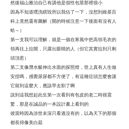
然後福山雅治自己有講他是假性包莖那裡很小
因為不知道嘿洗瞎毀所以我估了一下，沒想到
維基百
科
上竟然還有圖解（開的時候注意一下後面有沒有人
蛤～）
第一支我可以理解，就是一個在寒風中把高領毛衣的
領再往上拉開，只露出眼睛的人（但它其實拉到只剩
頭頂惹）
第二支像潛水艇伸出水面的探照燈，世上真有人生做
安捏嗎，感覺尿尿都不方便了，有這種症頭怎麼會讓
它留到這麼大，應該早去割了啊
說到這我想起此生第一次看到有包皮的老二時很震
驚，那是在誠品的一本設計書上看到的
彼當時因為涉世未深只看過沒有的，以為天下的那個
都長得像美白菇