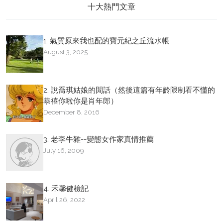
十大熱門文章
1. 氣質原來我也配的寶元紀之丘流水帳
August 3, 2025
2. 說喬琪姑娘的閒話（然後這篇有年齡限制看不懂的
恭禧你啦你是肖年郎）
December 8, 2016
3. 老李牛雜--變態女作家真情推薦
July 16, 2009
4. 禾馨健檢記
April 26, 2022