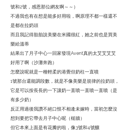
號和2號，感恩那位網友啊～～）
不過我也有在想是能多好用啦，啊原理不都一樣還不
是都在拉奶頭
而且我記得胎胎說美樂在米國很紅，她之前也是買美
樂給溫蒂
結果出了月子中心一回家發現Avent真的太艾艾艾艾
好用了啊（沙灘奔跑）
怎麼說呢就是一種輕柔的港覺但奶柱一直噴
1號那台還能調段數，就是不像美樂是規律的拉奶頭，
它是可以按長長的一下讓奶一直噴一直噴一直噴（是
有多少奶）
反正用過後我讚不絕口恨不相逄未嫁時，當初怎麼沒
想到要把它帶去月子中心呢（槌牆）
但它本來上面是有花瓣的啦，像3號和4號釀