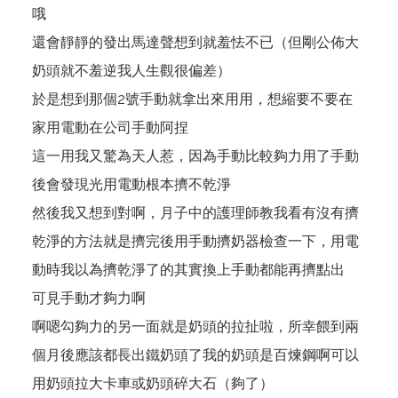
哦
還會靜靜的發出馬達聲想到就羞怯不已（但剛公佈大
奶頭就不羞逆我人生觀很偏差）
於是想到那個2號手動就拿出來用用，想縮要不要在
家用電動在公司手動阿捏
這一用我又驚為天人惹，因為手動比較夠力用了手動
後會發現光用電動根本擠不乾淨
然後我又想到對啊，月子中的護理師教我看有沒有擠
乾淨的方法就是擠完後用手動擠奶器檢查一下，用電
動時我以為擠乾淨了的其實換上手動都能再擠點出
可見手動才夠力啊
啊嗯勾夠力的另一面就是奶頭的拉扯啦，所幸餵到兩
個月後應該都長出鐵奶頭了我的奶頭是百煉鋼啊可以
用奶頭拉大卡車或奶頭碎大石（夠了）