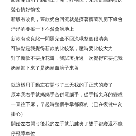
聲心情好愉悅
新版有改良，舊款奶會回流就是擠著擠著乳房下緣會
溼溼的要擦一下不然會滴地上
新款有改良此一問題完全不回流哦整個很清爽
可缺點是我覺得新款的比較緊，壓時要比較大力
對了新款不要拆花瓣，我試著拆過一次覺得它要把我
奶頭卸下來了是奶頭血滴子來著
就這樣用手動左右開弓了三天我的手正式的廢了
原本我右手就媽媽手合併電腦手，從手指尖麻的變成
一直往下麻，早起時整個手掌都麻的（已在復健中勿
掛心）
開始左右開弓後我的左手就肌腱炎了雙手都廢還不能
停殘障車位