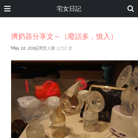
宅女日記
擠奶器分享文～（廢話多，慎入）
|
May 22, 2015
瀏覽人數 5,732 次