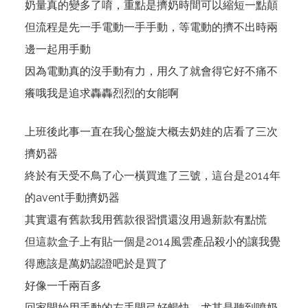
奶量真的變多了唷，重點是擠奶時間可以縮短一點顛
但流程是先一手電動一手手動，等電動的擠不出時兩
邊一起用手動
因為電動真的沒手動有力，用久了就會得它好不痛不
癢哦我是追求轟轟烈烈的女能啊
上班後此事一直在我心盤旋大概去奶娃的店看了三次
擠奶器
終於有天受不鳥了心一橫買進了三號，這台是2014年
的avent手動擠奶器
其實還有舊款我用舊款很習慣還沒用過新款有點慌
但這款盒子上有貼一個是2014風雲產品殺小的讓我覺
得應該是萬奶認證吧於是買了
好像一千兩百多
回家開始用手動的左手開弓好暢快，尤其是聽到噴奶