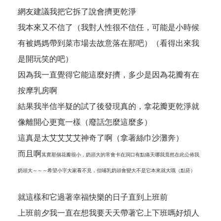
網友建議我把它拆了說會擠更乾淨
我本來又不信了（我對人性很不信任，可能是小時候
有被媽媽帶到菜市場去故意落在那吧）（看得出來我
是開玩笑的吧）
因為我一直覺得它能這麼好擠，多少是因為花瓣有在
按摩乳房啊
結果我半信半疑的試了後發現真的，拿花瓣更乾淨就
像離開心更寬一樣（廢話怎麼這麼多）
這真是太艾艾艾艾神奇了啊（拿著絲巾沙灘奔）
而且啊
其實那個花瓣很小，奶頭大的常會卡在洞口有點痛天哪我竟然在此公佈我
奶頭大～～～希望小字大家看不見，但哺乳奶頭會變大不是它本來就大哦（點菸）
就這樣和它過著幸福快樂的日子直到上班前
上班前夕我一直在想我要天天帶著它上下班嗎好煩人