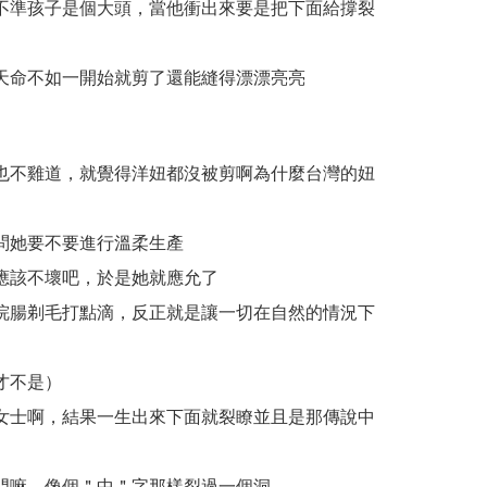
不準孩子是個大頭，當他衝出來要是把下面給撐裂
天命不如一開始就剪了還能縫得漂漂亮亮
也不雞道，就覺得洋妞都沒被剪啊為什麼台灣的妞
問她要不要進行溫柔生產
應該不壞吧，於是她就應允了
浣腸剃毛打點滴，反正就是讓一切在自然的情況下
才不是）
女士啊，結果一生出來下面就裂瞭並且是那傳說中
門嘛，像個＂中＂字那樣裂過一個洞