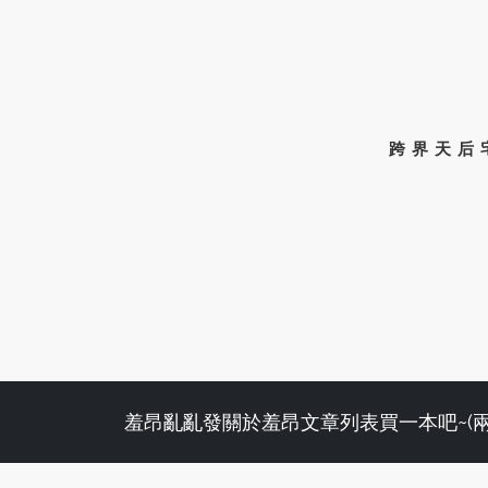
跨界天后
羞昂亂亂發
關於羞昂
文章列表
買一本吧~(