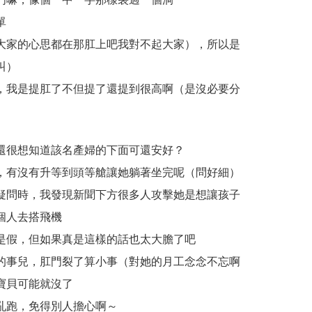
單
大家的心思都在那肛上吧我對不起大家），所以是
叫）
，我是提肛了不但提了還提到很高啊（是沒必要分
還很想知道該名產婦的下面可還安好？
，有沒有升等到頭等艙讓她躺著坐完呢（問好細）
疑問時，我發現新聞下方很多人攻擊她是想讓孩子
個人去搭飛機
是假，但如果真是這樣的話也太大膽了吧
的事兒，肛門裂了算小事（對她的月工念念不忘啊
寶貝可能就沒了
亂跑，免得別人擔心啊～