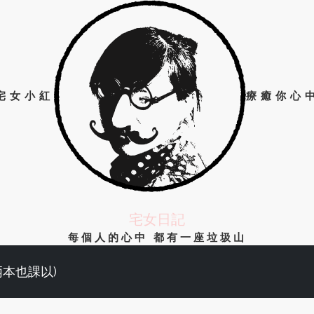
宅女小紅
療癒你心
宅女日記
每個人的心中 都有一座垃圾山
兩本也課以)