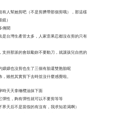
能有人幫她剪吧（不是剪臍帶那個剪哦），那這樣
眼鏡）
多傳聞
法是台灣生產管太多，人家歪果忍都沒在剪的只有
，支持那派的會鼓勵妳不要動刀，就讓孩兒自然的
的嬛嬛也沒剪也生了三個有胎還雙胞胎呢
怖，雖然其實剪下去時並沒什麼感覺啦。
孕時天天拿橄欖油抹下面
它彈性，夠有彈性就可以不要剪等等
下界天后不是當假的有沒有，我求知若渴啊）