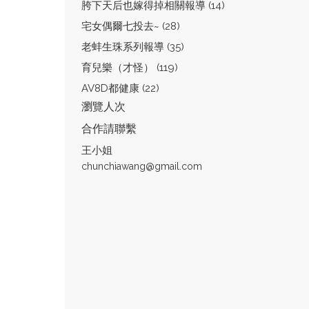
胯下天后也嫁得掉相關報導 (14)
宅女偶爾七投去~ (28)
老蚌生珠系列報導 (35)
育兒樂（才怪） (119)
AV8D都健康 (22)
瀏覽人次
合作請聯繫
王小姐
chunchiawang@gmail.com