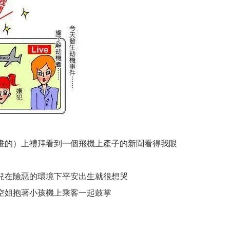
畫的）上禮拜看到一個飛機上產子的新聞看得我眼
兒在險惡的環境下平安出生就很想哭
空姐抱著小孩機上乘客一起鼓掌