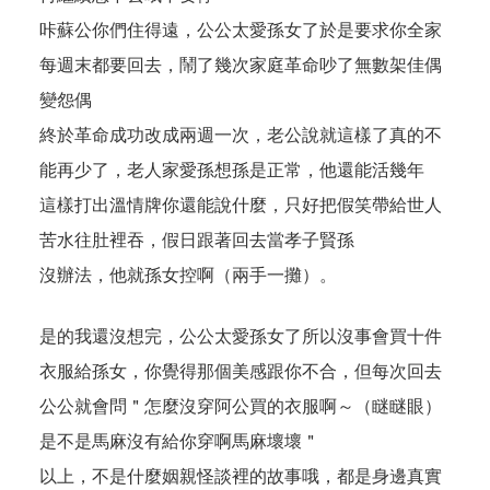
咔蘇公你們住得遠，公公太愛孫女了於是要求你全家
每週末都要回去，鬧了幾次家庭革命吵了無數架佳偶
變怨偶
終於革命成功改成兩週一次，老公說就這樣了真的不
能再少了，老人家愛孫想孫是正常，他還能活幾年
這樣打出溫情牌你還能說什麼，只好把假笑帶給世人
苦水往肚裡吞，假日跟著回去當孝子賢孫
沒辦法，他就孫女控啊（兩手一攤）。
是的我還沒想完，公公太愛孫女了所以沒事會買十件
衣服給孫女，你覺得那個美感跟你不合，但每次回去
公公就會問＂怎麼沒穿阿公買的衣服啊～（瞇瞇眼）
是不是馬麻沒有給你穿啊馬麻壞壞＂
以上，不是什麼姻親怪談裡的故事哦，都是身邊真實