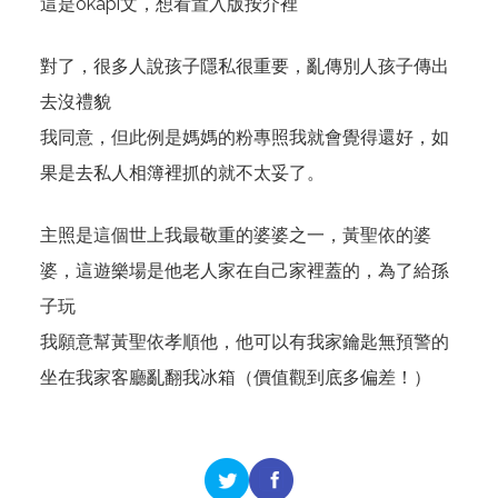
這是okapi文，想看置入版按
介裡
對了，很多人說孩子隱私很重要，亂傳別人孩子傳出
去沒禮貌
我同意，但此例是媽媽的粉專照我就會覺得還好，如
果是去私人相簿裡抓的就不太妥了。
主照是這個世上我最敬重的婆婆之一，黃聖依的婆
婆，這遊樂場是他老人家在自己家裡蓋的，為了給孫
子玩
我願意幫黃聖依孝順他，他可以有我家鑰匙無預警的
坐在我家客廳亂翻我冰箱（價值觀到底多偏差！）