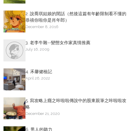
2. 說喬琪姑娘的閒話（然後這篇有年齡限制看不懂的
恭禧你啦你是肖年郎）
December 8, 2016
3. 老李牛雜--變態女作家真情推薦
July 16, 2009
4. 禾馨健檢記
April 26, 2022
5. 寫攻略上癮之咔啦啦傳說中的股東親筆之咔啦啦攻
略
December 21, 2020
6. 男人的聽力