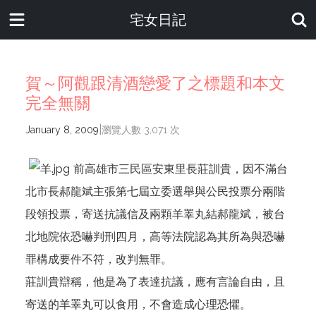
宅女日記
賀～阿觀跟清酒戀愛了之標題和本文
完全無關
|
January 8, 2009
瀏覽人數 3,071 次
前高雄市三民區安東里長莊訓貴，因不滿台
北市長郝龍斌主張第七屆立委選舉與公民投票分兩階
段領投票，寄送抗議信及兩顆羊睪丸結郝龍斌，被台
北地院依恐嚇判刑四月，高等法院認為其所為與恐嚇
罪構成要件不符，改判無罪。
莊訓貴辯稱，他是為了表達抗議，應有言論自由，且
寄送的羊睪丸可以食用，不會造成心理恐懼。