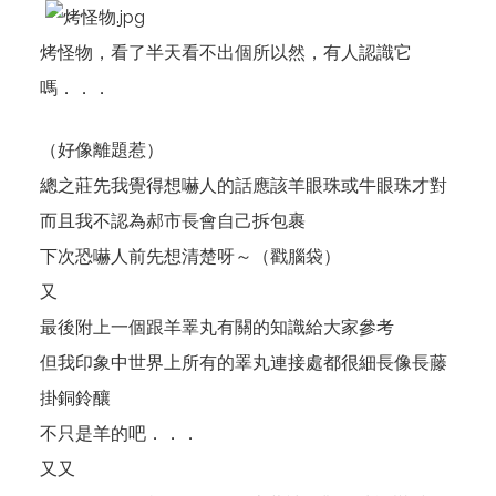
烤怪物，看了半天看不出個所以然，有人認識它
嗎．．．
（好像離題惹）
總之莊先我覺得想嚇人的話應該羊眼珠或牛眼珠才對
而且我不認為郝市長會自己拆包裹
下次恐嚇人前先想清楚呀～（戳腦袋）
又
最後附上一個跟
羊睪丸
有關的知識給大家參考
但我印象中世界上所有的睪丸連接處都很細長像長藤
掛銅鈴釀
不只是羊的吧．．．
又又