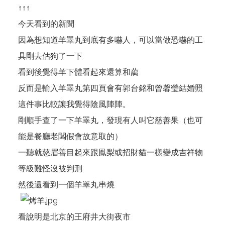
↑↑↑
今天看到的新聞
因為想知道羊睪丸到底有多嚇人，可以當做恐嚇的工
具剛去估狗了一下
看到後覺得羊下體看起來還算和藹
反而是輸入羊睪丸第四頁會有郭台銘和曾馨瑩結婚照
這件事比較讓我覺得陰風陣陣。
剛順手查了一下羊睪丸，發現有人叫它慈善果（也可
能是餐廳老闆假會故意取的）
一聽就慈眉善目起來跟鳯梨或招財貓一樣變成吉祥物
等級難怪沒被判刑
然後還看到一個羊睪丸串燒
看說明是北京的王府井大街夜市